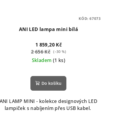
KÓD:
67073
ANI LED lampa mini bílá
1 859,20 Kč
2 656 Kč
(–30 %)
Skladem
(1 ks)
Do košíku
ANI LAMP MINI - kolekce designových LED
lampiček s nabíjením přes USB kabel.