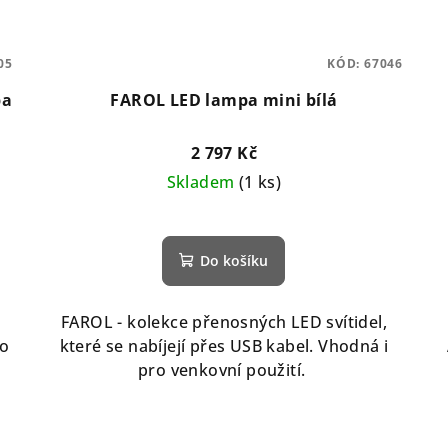
05
KÓD:
67046
pa
FAROL LED lampa mini bílá
2 797 Kč
Skladem
(1 ks)
Do košíku
FAROL - kolekce přenosných LED svítidel,
ro
které se nabíjejí přes USB kabel. Vhodná i
pro venkovní použití.