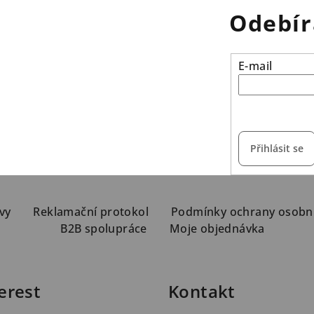
Odebír
E-mail
vložením e-mailu s
Přihlásit se
vy
Reklamační protokol
Podmínky ochrany osobn
B2B spolupráce
Moje objednávka
erest
Kontakt