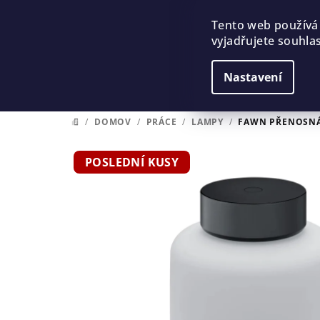
Přejít
na
Tento web používá
vyjadřujete souhlas
obsah
Nastavení
/
DOMOV
/
PRÁCE
/
LAMPY
/
FAWN PŘENOSNÁ
DOMŮ
POSLEDNÍ KUSY