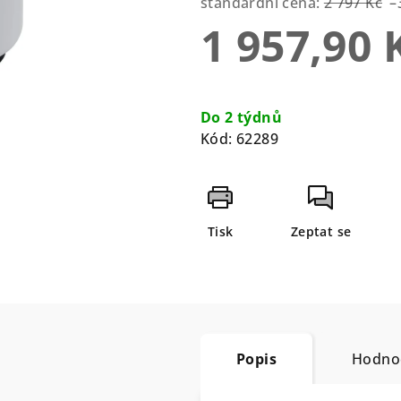
0,0
standardní cena:
2 797 Kč
–
z
1 957,90 
5
hvězdiček.
Měrná
cena:
Do 2 týdnů
Kód:
62289
Tisk
Zeptat se
Popis
Hodno