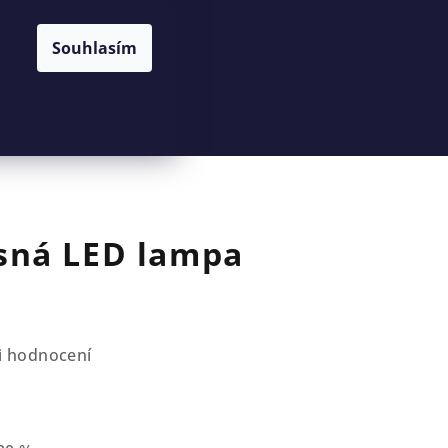
Souhlasím
Hledat
Přihlášení
Nákupní
košík
ná LED lampa
i hodnocení