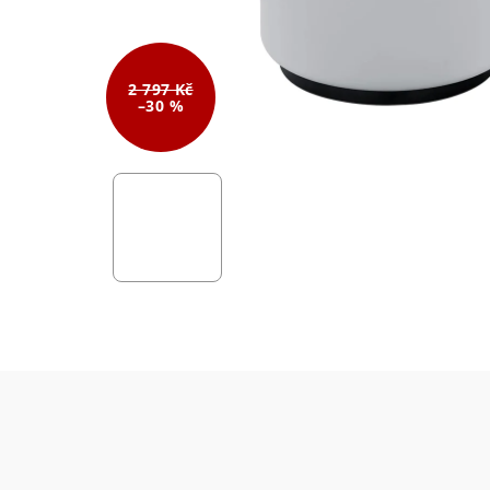
2 797 Kč
–30 %