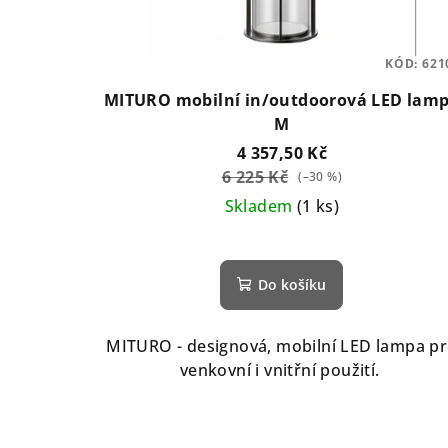
KÓD:
621
MITURO mobilní in/outdoorová LED lam
M
4 357,50 Kč
6 225 Kč
(–30 %)
Skladem
(1 ks)
Do košíku
MITURO - designová, mobilní LED lampa p
venkovní i vnitřní použití.