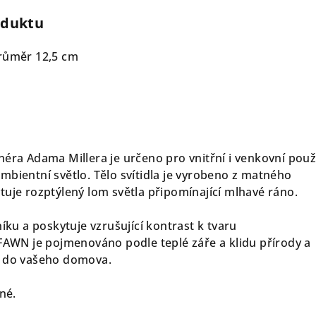
oduktu
průměr 12,5 cm
éra Adama Millera je určeno pro vnitřní i venkovní použi
mbientní světlo. Tělo svítidla je vyrobeno z matného
tuje rozptýlený lom světla připomínající mlhavé ráno.
níku a poskytuje vzrušující kontrast k tvaru
 FAWN je pojmenováno podle teplé záře a klidu přírody a
u do vašeho domova.
né.