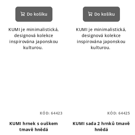
Do košíku
Do košíku
KUMI je minimalistická,
KUMI je minimalistická,
designová kolekce
designová kolekce
inspirována japonskou
inspirována japonskou
kulturou.
kulturou.
KÓD:
64423
KÓD:
64425
KUMI hrnek s ouškem
KUMI sada 2 hrnků tmavě
tmavě hnědá
hnědá