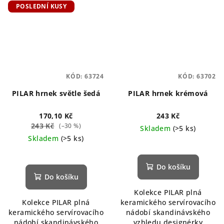
POSLEDNÍ KUSY
KÓD:
63724
KÓD:
63702
PILAR hrnek světle šedá
PILAR hrnek krémová
170,10 Kč
243 Kč
243 Kč
(–30 %)
Skladem
(>5 ks)
Skladem
(>5 ks)
Do košíku
Do košíku
Kolekce PILAR plná
Kolekce PILAR plná
keramického servírovacího
keramického servírovacího
nádobí skandinávského
nádobí skandinávského
vzhledu designérky