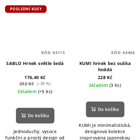
POSLEDNÍ KUSY
KÓD:
64113
KÓD:
64466
SABLO Hrnek světle šedá
KUMI hrnek bez ouška
hnědá
176,40 Kč
228 Kč
252 Kč
(–30 %)
Skladem
(3 ks)
Skladem
(>5 ks)
Do košíku
Do košíku
KUMI je minimalistická,
Jednoduchý, vysoce
designová kolekce
funkční a prostý design od
inspirována japonskou