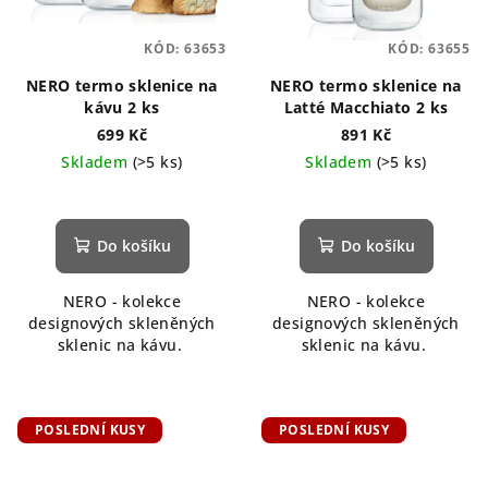
KÓD:
63653
KÓD:
63655
NERO termo sklenice na
NERO termo sklenice na
kávu 2 ks
Latté Macchiato 2 ks
699 Kč
891 Kč
Skladem
(>5 ks)
Skladem
(>5 ks)
Do košíku
Do košíku
NERO - kolekce
NERO - kolekce
designových skleněných
designových skleněných
sklenic na kávu.
sklenic na kávu.
POSLEDNÍ KUSY
POSLEDNÍ KUSY