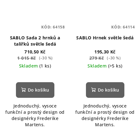
KÓD:
64158
KÓD:
64114
SABLO Sada 2 hrnků a
SABLO Hrnek světle šedá
talířků světle šedá
710,50 Kč
195,30 Kč
1 015 Kč
279 Kč
(–30 %)
(–30 %)
Skladem
(1 ks)
Skladem
(>5 ks)
Do košíku
Do košíku
Jednoduchý, vysoce
Jednoduchý, vysoce
funkční a prostý design od
funkční a prostý design od
designérky Frederike
designérky Frederike
Martens.
Martens.