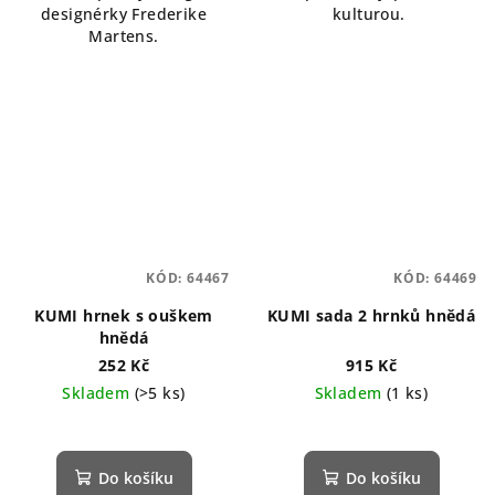
designérky Frederike
kulturou.
Martens.
KÓD:
64467
KÓD:
64469
KUMI hrnek s ouškem
KUMI sada 2 hrnků hnědá
hnědá
252 Kč
915 Kč
Skladem
(>5 ks)
Skladem
(1 ks)
Do košíku
Do košíku