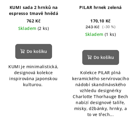
KUMI sada 2 hrnků na
PILAR hrnek zelená
espresso tmavě hnědá
762 Kč
170,10 Kč
243 Kč
(–30 %)
Skladem
(2 ks)
Skladem
(1 ks)
Do košíku
Do košíku
KUMI je minimalistická,
designová kolekce
Kolekce PILAR plná
inspirována japonskou
keramického servírovacího
kulturou.
nádobí skandinávského
vzhledu designérky
Charlotte Thorhauge Bech
nabízí designové talíře,
misky, džbánky, hrnky, a
to ve třech...