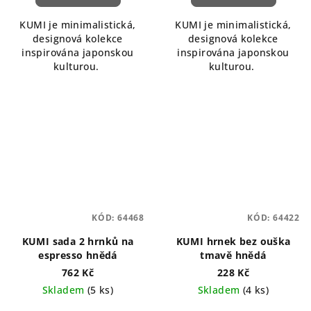
KUMI je minimalistická,
KUMI je minimalistická,
designová kolekce
designová kolekce
inspirována japonskou
inspirována japonskou
kulturou.
kulturou.
KÓD:
64468
KÓD:
64422
KUMI sada 2 hrnků na
KUMI hrnek bez ouška
espresso hnědá
tmavě hnědá
762 Kč
228 Kč
Skladem
(5 ks)
Skladem
(4 ks)