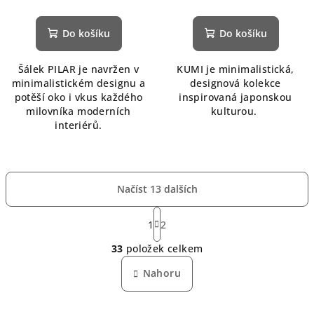
Do košíku
Do košíku
Šálek PILAR je navržen v
KUMI je minimalistická,
minimalistickém designu a
designová kolekce
potěší oko i vkus každého
inspirovaná japonskou
milovníka moderních
kulturou.
interiérů.
Načíst 13 dalších
S
t
1
2
O
r
33
položek celkem
á
v
n
l
Nahoru
k
á
o
d
v