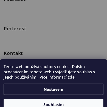
Pinterest
Kontakt
shop
@
blomus.cz
Tento web používá soubory cookie. Dalším
222 316 990
procházením tohoto webu vyjadřujete souhlas s
776 019 998, 602 537 625
jejich používáním.. Více informací
zde
.
Nastavení
Copyright 2026
Blomus.cz
. Všechna práva vyhrazena.
Souhlasím