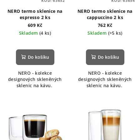
KÓD:
63652
KÓD:
63654
r
o
NERO termo sklenice na
NERO termo sklenice na
espresso 2 ks
cappuccino 2 ks
d
609 Kč
762 Kč
u
Skladem
(4 ks)
Skladem
(>5 ks)
k
Průměrné
t
hodnocení
ů
produktu
Do košíku
Do košíku
je
5,0
NERO - kolekce
NERO - kolekce
z
designových skleněných
designových skleněných
5
sklenic na kávu.
sklenic na kávu.
hvězdiček.