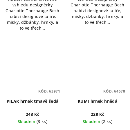
vzhledu designérky
Charlotte Thorhauge Bech
Charlotte Thorhauge Bech
nabízí designové talíře,
nabízí designové talíře,
misky, džbánky, hrnky, a
misky, džbánky, hrnky, a
to ve třech...
to ve třech...
KÓD:
63971
KÓD:
64578
PILAR hrnek tmavě šedá
KUMI hrnek hnědá
243 Kč
228 Kč
Skladem
(3 ks)
Skladem
(2 ks)