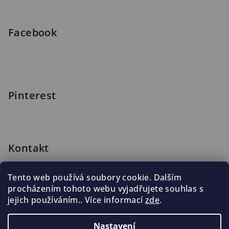
í
Facebook
Pinterest
Kontakt
shop
@
blomus.cz
Tento web používá soubory cookie. Dalším
222 316 990
procházením tohoto webu vyjadřujete souhlas s
776 019 998, 602 537 625
jejich používáním.. Více informací
zde
.
Nastavení