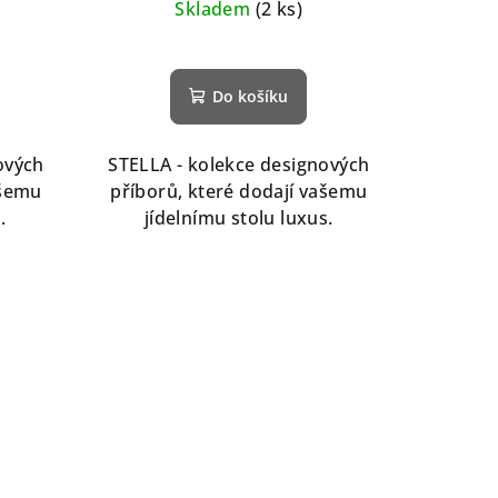
Skladem
(2 ks)
Do košíku
ových
STELLA - kolekce designových
ašemu
příborů, které dodají vašemu
s.
jídelnímu stolu luxus.