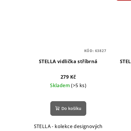
KÓD:
63827
STELLA vidlička stříbrná
STEL
279 Kč
Skladem
(>5 ks)
Do košíku
STELLA - kolekce designových