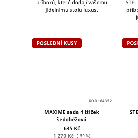
příborů, které dodají vašemu
STEL
jídelnímu stolu luxus.
příb
POSLEDNÍ KUSY
POS
KÓD:
64352
MAXIME sada 4 lžiček
STE
šedobéžová
635 Kč
1 270 Kč
(–50 %)