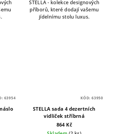
ových
STELLA - kolekce designových
ašemu
příborů, které dodají vašemu
.
jídelnímu stolu luxus.
D:
63954
KÓD:
63950
máslo
STELLA sada 4 dezertních
vidliček stříbrná
864 Kč
Skladem
(2 ks)