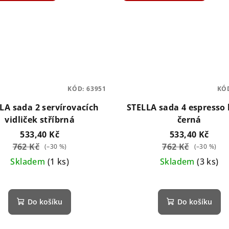
KÓD:
63951
KÓ
LA sada 2 servírovacích
STELLA sada 4 espresso 
vidliček stříbrná
černá
533,40 Kč
533,40 Kč
762 Kč
762 Kč
(–30 %)
(–30 %)
Skladem
(1 ks)
Skladem
(3 ks)
Do košíku
Do košíku