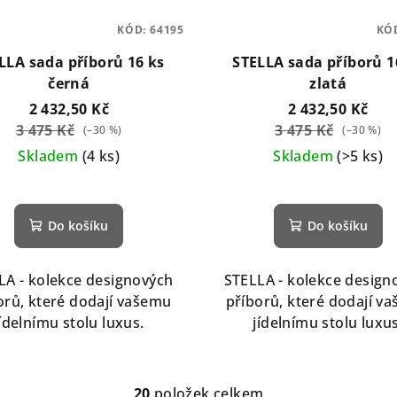
KÓD:
64195
KÓ
LLA sada příborů 16 ks
STELLA sada příborů 1
černá
zlatá
2 432,50 Kč
2 432,50 Kč
3 475 Kč
3 475 Kč
(–30 %)
(–30 %)
Skladem
(4 ks)
Skladem
(>5 ks)
Do košíku
Do košíku
LA - kolekce designových
STELLA - kolekce design
orů, které dodají vašemu
příborů, které dodají v
jídelnímu stolu luxus.
jídelnímu stolu luxus
20
položek celkem