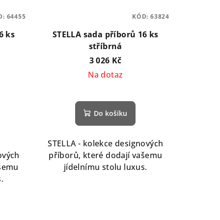
D:
64455
KÓD:
63824
6 ks
STELLA sada příborů 16 ks
stříbrná
3 026 Kč
Na dotaz
Do košíku
STELLA - kolekce designových
ových
příborů, které dodají vašemu
ašemu
jídelnímu stolu luxus.
.