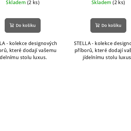
Skladem
(2 ks)
Skladem
(2 ks)
Do košíku
Do košíku
LA - kolekce designových
STELLA - kolekce design
orů, které dodají vašemu
příborů, které dodají v
ídelnímu stolu luxus.
jídelnímu stolu luxu