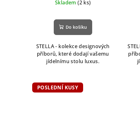
u
Skladem
(2 ks)
k
t
Do košíku
ů
STELLA - kolekce designových
STEL
příborů, které dodají vašemu
příb
jídelnímu stolu luxus.
j
POSLEDNÍ KUSY