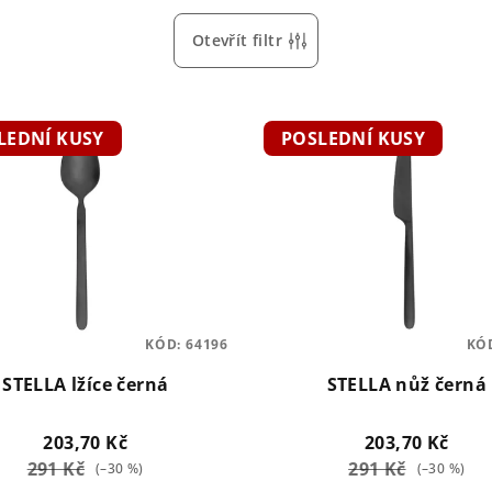
Otevřít filtr
LEDNÍ KUSY
POSLEDNÍ KUSY
KÓD:
64196
KÓ
STELLA lžíce černá
STELLA nůž černá
203,70 Kč
203,70 Kč
291 Kč
291 Kč
(–30 %)
(–30 %)