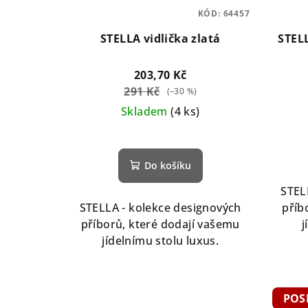
KÓD:
64457
STELLA vidlička zlatá
STELL
203,70 Kč
291 Kč
(–30 %)
Skladem
(4 ks)
Do košíku
STEL
STELLA - kolekce designových
příb
příborů, které dodají vašemu
j
jídelnímu stolu luxus.
POS