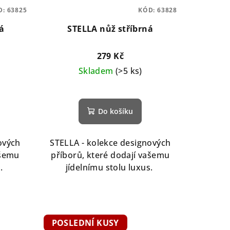
D:
63825
KÓD:
63828
ná
STELLA nůž stříbrná
279 Kč
Skladem
(>5 ks)
Do košíku
ových
STELLA - kolekce designových
ašemu
příborů, které dodají vašemu
s.
jídelnímu stolu luxus.
POSLEDNÍ KUSY