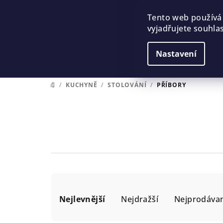
Přejít
na
Tento web používá
vyjadřujete souhlas
obsah
Nastavení
/
KUCHYNĚ
/
STOLOVÁNÍ
/
PŘÍBORY
DOMŮ
Ř
Nejlevnější
Nejdražší
Nejprodávan
a