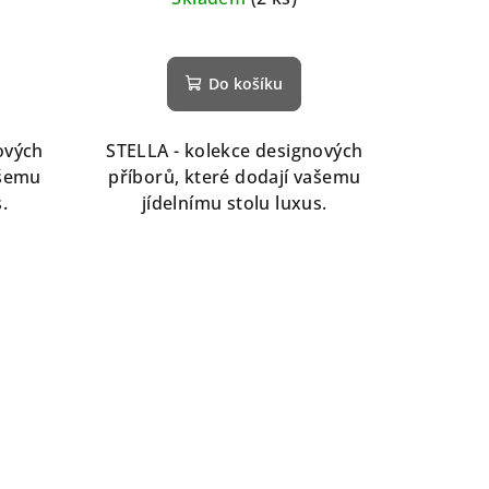
Do košíku
ových
STELLA - kolekce designových
ašemu
příborů, které dodají vašemu
.
jídelnímu stolu luxus.