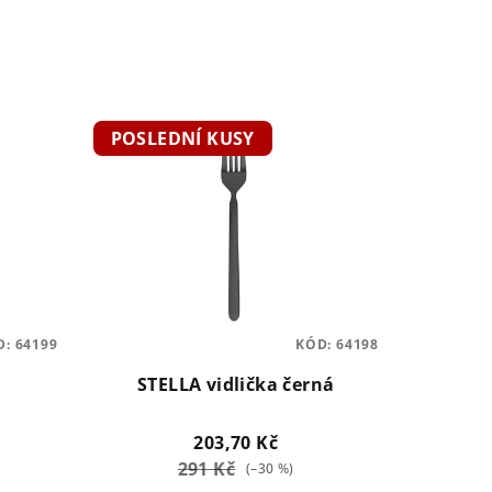
POSLEDNÍ KUSY
D:
64199
KÓD:
64198
STELLA vidlička černá
203,70 Kč
291 Kč
(–30 %)