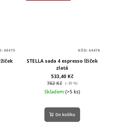
D:
64475
KÓD:
64478
lžiček
STELLA sada 4 espresso lžiček
zlatá
533,40 Kč
762 Kč
(–30 %)
Skladem
(>5 ks)
Do košíku