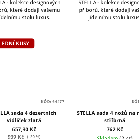
LA - kolekce designových
STELLA - kolekce design
orů, které dodají vašemu
příborů, které dodají v
jídelnímu stolu luxus.
jídelnímu stolu luxus
LEDNÍ KUSY
KÓD:
64477
KÓ
LLA sada 4 dezertních
STELLA sada 4 nožů na 
vidliček zlatá
stříbrná
657,30 Kč
762 Kč
939 Kč
(–30 %)
Skladem
(2 ks)