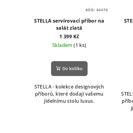
KÓD:
64476
STELLA servírovací příbor na
STE
salát zlatá
1 399 Kč
Skladem
(1 ks)
Do košíku
STELLA - kolekce designových
příborů, které dodají vašemu
STEL
jídelnímu stolu luxus.
příb