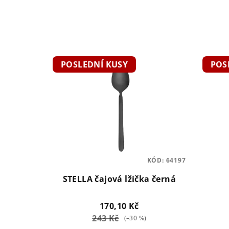
z
e
n
V
í
POSLEDNÍ KUSY
POS
ý
p
p
r
i
o
s
d
p
u
KÓD:
64197
r
k
STELLA čajová lžička černá
o
t
170,10 Kč
d
ů
243 Kč
(–30 %)