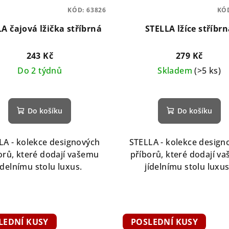
KÓD:
63826
KÓ
A čajová lžička stříbrná
STELLA lžíce stříbr
243 Kč
279 Kč
Do 2 týdnů
Skladem
(>5 ks)
Do košíku
Do košíku
LA - kolekce designových
STELLA - kolekce design
orů, které dodají vašemu
příborů, které dodají v
ídelnímu stolu luxus.
jídelnímu stolu luxu
LEDNÍ KUSY
POSLEDNÍ KUSY