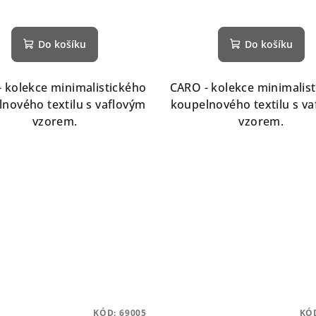
Do košíku
Do košíku
 kolekce minimalistického
CARO - kolekce minimalis
nového textilu s vaflovým
koupelnového textilu s v
vzorem.
vzorem.
KÓD:
69005
KÓ