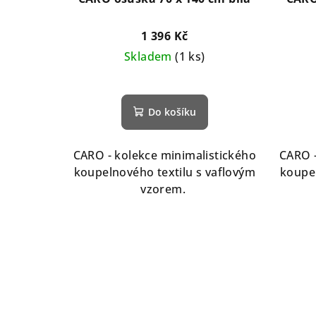
1 396 Kč
Skladem
(1 ks)
Do košíku
CARO - kolekce minimalistického
CARO -
koupelnového textilu s vaflovým
koupel
vzorem.