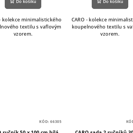
Do košíku
Do košíku
 kolekce minimalistického
CARO - kolekce minimalis
nového textilu s vaflovým
koupelnového textilu s v
vzorem.
vzorem.
KÓD:
66305
KÓ
 ručník 50 x 100 cm bílá
CARO sada 2 ručníků 30