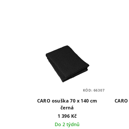
z
e
n
V
í
ý
p
p
r
i
o
s
d
p
u
KÓD:
66307
r
k
CARO osuška 70 x 140 cm
CARO 
o
t
černá
1 396 Kč
d
ů
Do 2 týdnů