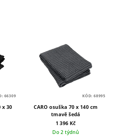
D:
66309
KÓD:
68995
 x 30
CARO osuška 70 x 140 cm
tmavě šedá
1 396 Kč
Do 2 týdnů