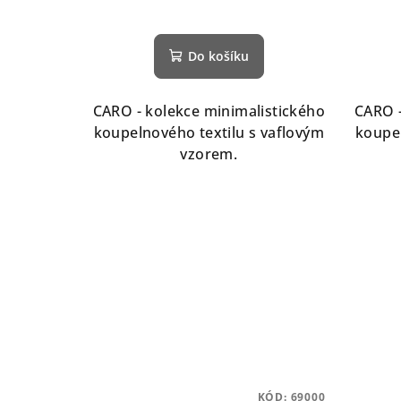
u
k
Do košíku
t
ů
CARO - kolekce minimalistického
CARO -
koupelnového textilu s vaflovým
koupel
vzorem.
KÓD:
69000