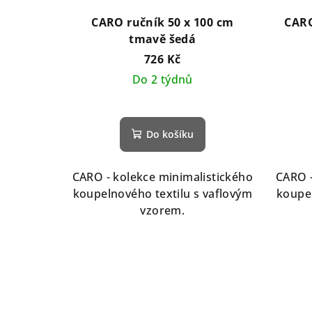
CARO ručník 50 x 100 cm
CARO
tmavě šedá
726 Kč
Do 2 týdnů
Do košíku
CARO - kolekce minimalistického
CARO -
koupelnového textilu s vaflovým
koupel
vzorem.