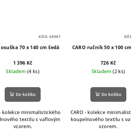
KÓD:
68997
KÓ
osuška 70 x 140 cm šedá
CARO ručník 50 x 100 c
1 396 Kč
726 Kč
Skladem
(4 ks)
Skladem
(2 ks)
Do košíku
Do košíku
 kolekce minimalistického
CARO - kolekce minimalis
nového textilu s vaflovým
koupelnového textilu s v
vzorem.
vzorem.