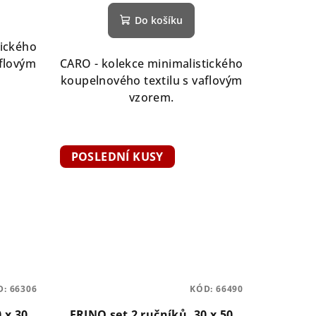
Do košíku
tického
aflovým
CARO - kolekce minimalistického
koupelnového textilu s vaflovým
vzorem.
POSLEDNÍ KUSY
D:
66306
KÓD:
66490
 x 30
FRINO set 2 ručníků, 30 x 50