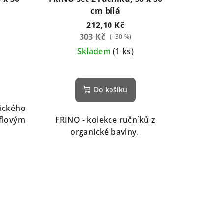
cm bílá
212,10 Kč
303 Kč
(–30 %)
Skladem
(1 ks)
Do košíku
tického
aflovým
FRINO - kolekce ručníků z
organické bavlny.