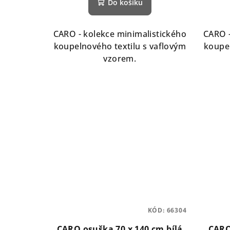
Do košíku
CARO - kolekce minimalistického
CARO -
koupelnového textilu s vaflovým
koupel
vzorem.
KÓD:
66304
CARO osuška 70 x 140 cm bílá
CARO