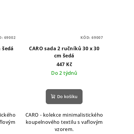
D:
69002
KÓD:
69007
m šedá
CARO sada 2 ručníků 30 x 30
cm šedá
447 Kč
Do 2 týdnů
Do košíku
tického
CARO - kolekce minimalistického
aflovým
koupelnového textilu s vaflovým
vzorem.