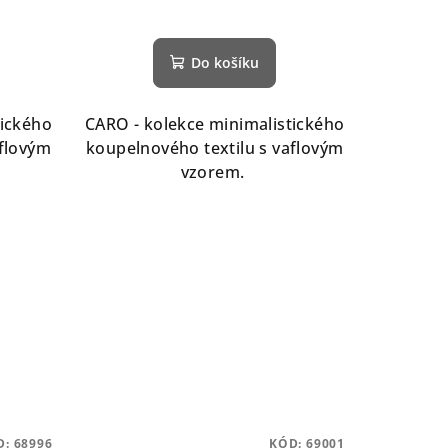
Do košíku
tického
CARO - kolekce minimalistického
aflovým
koupelnového textilu s vaflovým
vzorem.
D:
68996
KÓD:
69001