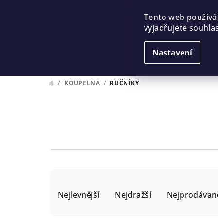
Přejít
na
Tento web používá
vyjadřujete souhlas
obsah
Nastavení
/
KOUPELNA
/
RUČNÍKY
DOMŮ
Ř
Nejlevnější
Nejdražší
Nejprodávaně
a