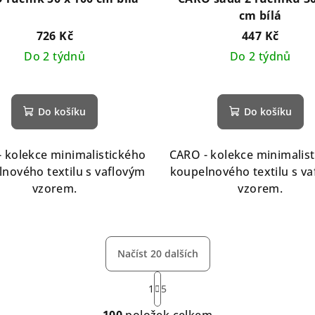
cm bílá
726 Kč
447 Kč
Do 2 týdnů
Do 2 týdnů
Do košíku
Do košíku
 kolekce minimalistického
CARO - kolekce minimalis
nového textilu s vaflovým
koupelnového textilu s v
vzorem.
vzorem.
Načíst 20 dalších
S
1
5
t
O
r
100
položek celkem