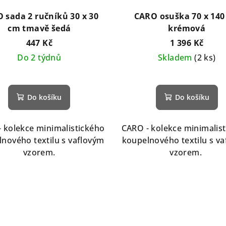
 sada 2 ručníků 30 x 30
CARO osuška 70 x 140
cm tmavě šedá
krémová
447 Kč
1 396 Kč
Do 2 týdnů
Skladem
(2 ks)
Do košíku
Do košíku
 kolekce minimalistického
CARO - kolekce minimalis
nového textilu s vaflovým
koupelnového textilu s v
vzorem.
vzorem.