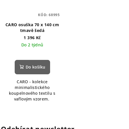
KÓD:
68995
CARO osuška 70 x 140 cm
tmavě šedá
1 396 Kč
Do 2 týdnů
Do košíku
CARO - kolekce
minimalistického
koupelnového textilu s
vaflovým vzorem.
Odebírat newsletter