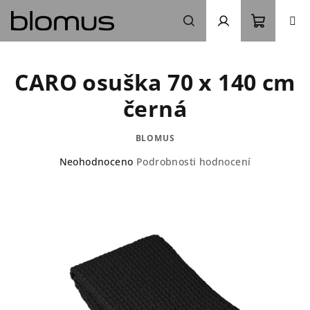
Přejít
na
obsah
Nákupn
Hledat
Přihlášení
CARO osuška 70 x 140 cm
košík
černá
BLOMUS
Průměrné
Neohodnoceno
Podrobnosti hodnocení
hodnocení
produktu
je
0,0
z
5
hvězdiček.