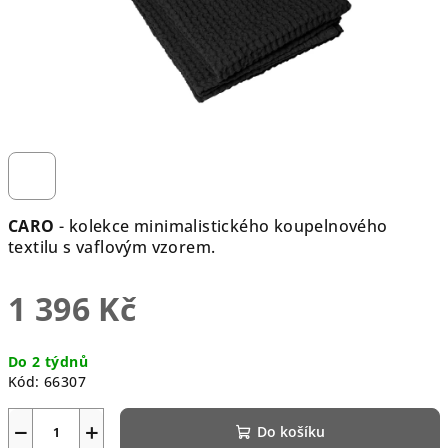
CARO
- kolekce minimalistického koupelnového
textilu s vaflovým vzorem.
1 396 Kč
Měrná
Do 2 týdnů
cena:
Kód:
66307
−
+
Do košíku