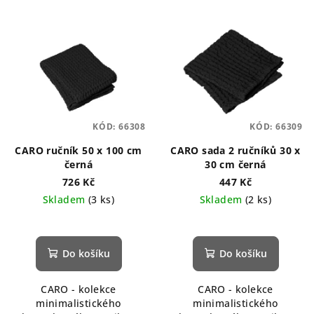
KÓD:
66308
KÓD:
66309
CARO ručník 50 x 100 cm
CARO sada 2 ručníků 30 x
černá
30 cm černá
726 Kč
447 Kč
Skladem
(3 ks)
Skladem
(2 ks)
Do košíku
Do košíku
CARO - kolekce
CARO - kolekce
minimalistického
minimalistického