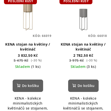
POSLEDNÍ KUSY
POSLEDNÍ KUSY
ý
d
p
u
i
k
s
t
p
ů
KÓD:
66019
KÓD:
66018
r
o
KENA stojan na květiny /
KENA stojan na květiny /
květináč
květináč
d
3 832,50 Kč
2 782,50 Kč
u
5 475 Kč
3 975 Kč
(–30 %)
(–30 %)
k
Skladem
(1 ks)
Skladem
(3 ks)
t
ů
Do košíku
Do košíku
KENA - kolekce
KENA - kolekce
minimalistických
minimalistických
květináčů se stojanem,
květináčů se stojanem,