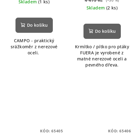
4 475 Kč
(–30 %)
Skladem
(1 ks)
Skladem
(2 ks)
Do košíku
Do košíku
CAMPO - praktický
srážkoměr z nerezové
Krmítko / pítko pro ptáky
oceli.
FUERA je vyrobené z
matné nerezové oceli a
pevného dřeva.
KÓD:
65405
KÓD:
65406