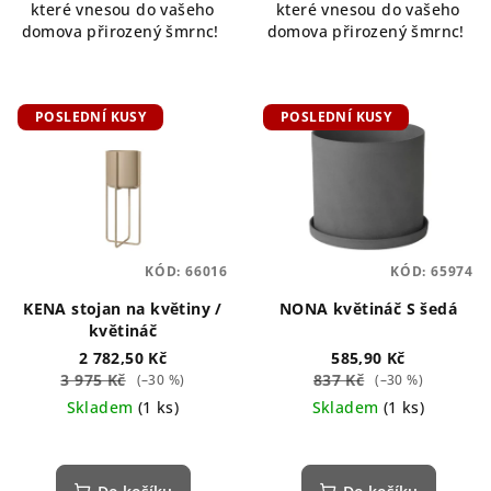
které vnesou do vašeho
které vnesou do vašeho
domova přirozený šmrnc!
domova přirozený šmrnc!
POSLEDNÍ KUSY
POSLEDNÍ KUSY
KÓD:
66016
KÓD:
65974
KENA stojan na květiny /
NONA květináč S šedá
květináč
2 782,50 Kč
585,90 Kč
3 975 Kč
837 Kč
(–30 %)
(–30 %)
Skladem
(1 ks)
Skladem
(1 ks)