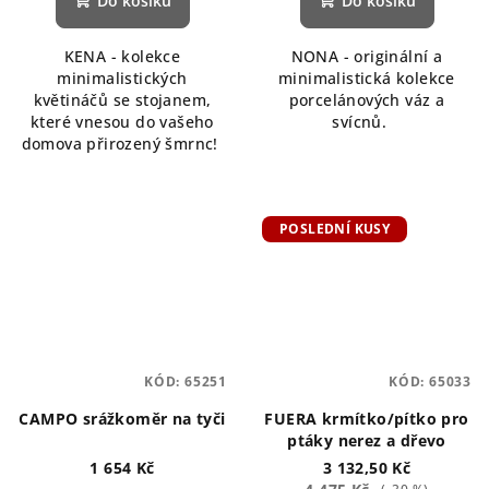
Do košíku
Do košíku
KENA - kolekce
NONA - originální a
minimalistických
minimalistická kolekce
květináčů se stojanem,
porcelánových váz a
které vnesou do vašeho
svícnů.
domova přirozený šmrnc!
POSLEDNÍ KUSY
KÓD:
65251
KÓD:
65033
CAMPO srážkoměr na tyči
FUERA krmítko/pítko pro
ptáky nerez a dřevo
1 654 Kč
3 132,50 Kč