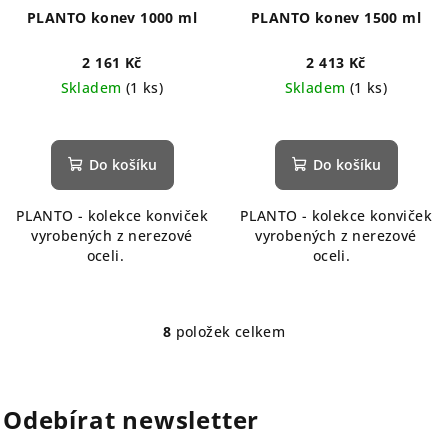
PLANTO konev 1000 ml
PLANTO konev 1500 ml
2 161 Kč
2 413 Kč
Skladem
(1 ks)
Skladem
(1 ks)
Do košíku
Do košíku
PLANTO - kolekce konviček
PLANTO - kolekce konviček
vyrobených z nerezové
vyrobených z nerezové
oceli.
oceli.
8
položek celkem
O
v
l
á
Odebírat newsletter
d