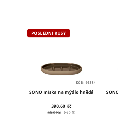
z
e
n
V
í
POSLEDNÍ KUSY
ý
p
p
r
i
o
s
d
p
u
KÓD:
66384
r
k
SONO miska na mýdlo hnědá
SONO
o
t
390,60 Kč
d
ů
558 Kč
(–30 %)