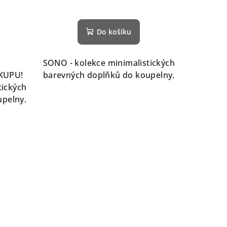
Do košíku
SONO - kolekce minimalistických
KUPU!
barevných doplňků do koupelny.
tických
upelny.