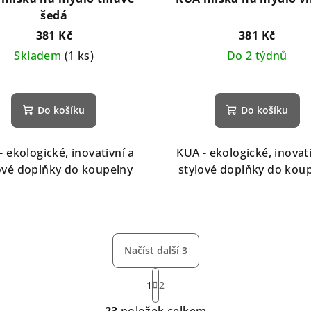
šedá
381 Kč
381 Kč
Skladem
(1 ks)
Do 2 týdnů
Do košíku
Do košíku
- ekologické, inovativní a
KUA - ekologické, inovati
ové doplňky do koupelny
stylové doplňky do kou
Načíst další 3
S
1
2
t
O
r
23
položek celkem