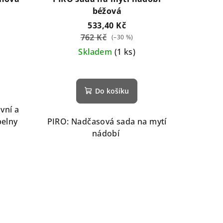
béžová
533,40 Kč
762 Kč
(–30 %)
Skladem
(1 ks)
Do košíku
vní a
pelny
PIRO: Nadčasová sada na mytí
nádobí