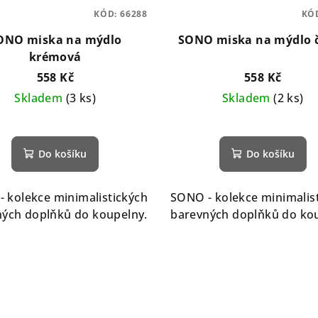
KÓD:
66288
KÓ
ONO miska na mýdlo
SONO miska na mýdlo 
krémová
558 Kč
558 Kč
Skladem
(3 ks)
Skladem
(2 ks)
Do košíku
Do košíku
 kolekce minimalistických
SONO - kolekce minimalis
ých doplňků do koupelny.
barevných doplňků do ko