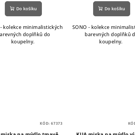
hodnocení
Do košíku
Do košíku
produktu
je
5,0
 kolekce minimalistických
SONO - kolekce minimalis
z
arevných doplňků do
barevných doplňků 
5
koupelny.
koupelny.
hvězdiček.
KÓD:
67373
KÓ
 miska na mýdlo tmavě
KUA miska na mýdlo v