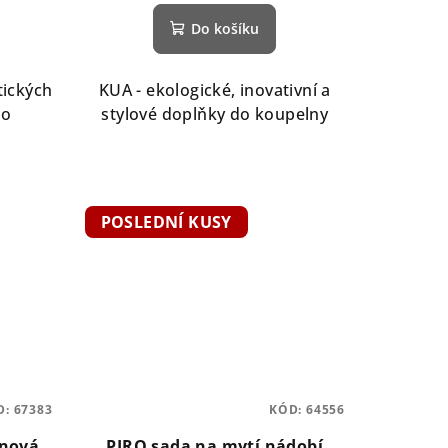
Do košíku
tických
KUA - ekologické, inovativní a
do
stylové doplňky do koupelny
POSLEDNÍ KUSY
D:
67383
KÓD:
64556
ínová
PIRO sada na mytí nádobí