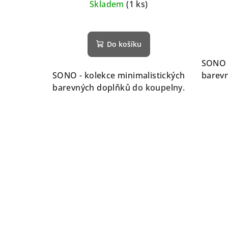
u
Skladem
(1 ks)
k
t
Do košíku
ů
SONO -
SONO - kolekce minimalistických
barevn
barevných doplňků do koupelny.