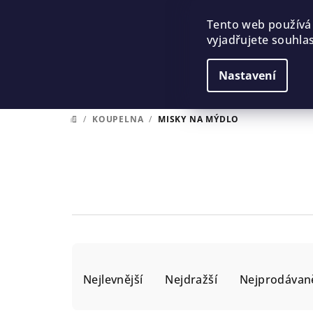
Přejít
na
Tento web používá
vyjadřujete souhlas
obsah
Nastavení
/
KOUPELNA
/
MISKY NA MÝDLO
DOMŮ
Ř
Nejlevnější
Nejdražší
Nejprodávaně
a