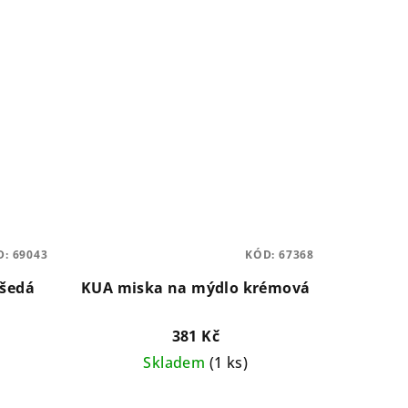
D:
69043
KÓD:
67368
šedá
KUA miska na mýdlo krémová
381 Kč
Skladem
(1 ks)