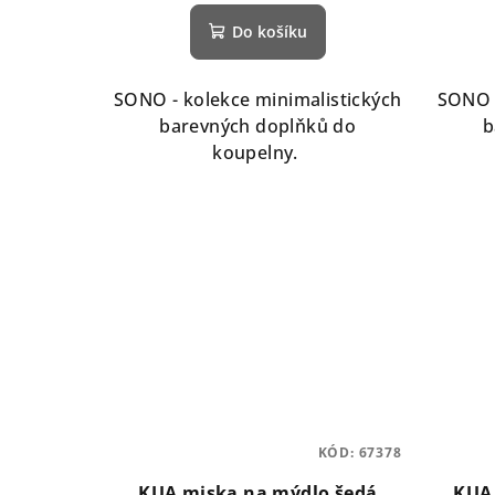
Do košíku
SONO - kolekce minimalistických
SONO -
barevných doplňků do
b
koupelny.
KÓD:
67378
KUA miska na mýdlo šedá
KUA