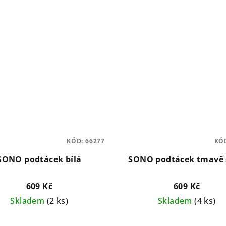
KÓD:
66277
KÓ
SONO podtácek bílá
SONO podtácek tmavě 
609 Kč
609 Kč
Skladem
(2 ks)
Skladem
(4 ks)
Průměrné