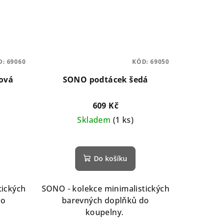
D:
69060
KÓD:
69050
ová
SONO podtácek šedá
609 Kč
Skladem
(1 ks)
Do košíku
tických
SONO - kolekce minimalistických
do
barevných doplňků do
koupelny.