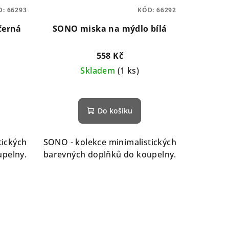
D:
66293
KÓD:
66292
černá
SONO miska na mýdlo bílá
558 Kč
Skladem
(1 ks)
Do košíku
tických
SONO - kolekce minimalistických
upelny.
barevných doplňků do koupelny.