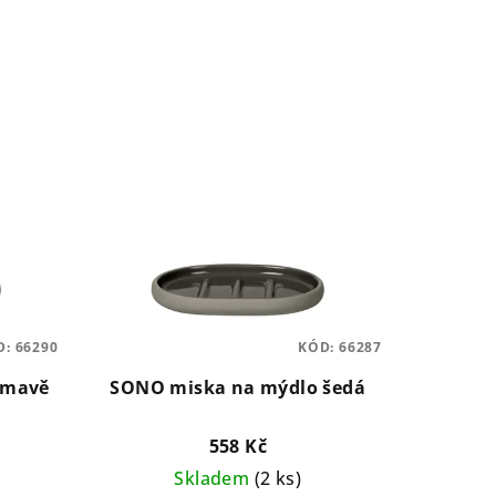
D:
66290
KÓD:
66287
tmavě
SONO miska na mýdlo šedá
558 Kč
Skladem
(2 ks)