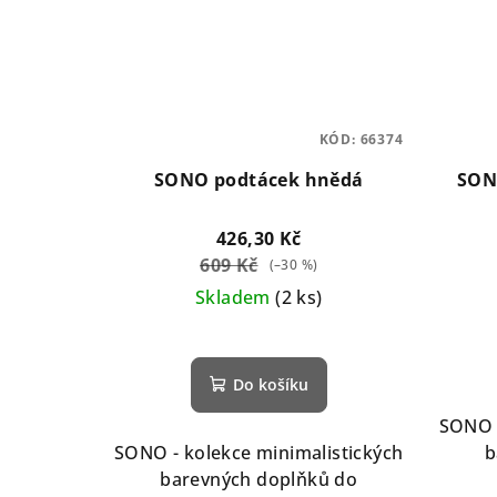
KÓD:
66374
SONO podtácek hnědá
SON
426,30 Kč
609 Kč
(–30 %)
Skladem
(2 ks)
Do košíku
SONO -
SONO - kolekce minimalistických
b
barevných doplňků do