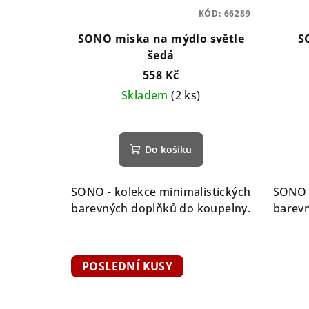
KÓD:
66289
SONO miska na mýdlo světle
S
šedá
558 Kč
Skladem
(2 ks)
Do košíku
SONO - kolekce minimalistických
SONO -
barevných doplňků do koupelny.
barevn
POSLEDNÍ KUSY