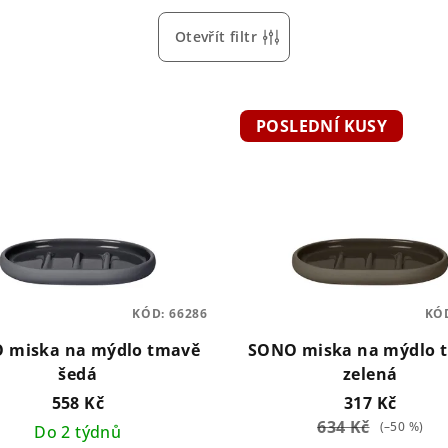
Otevřít filtr
POSLEDNÍ KUSY
KÓD:
66286
KÓ
 miska na mýdlo tmavě
SONO miska na mýdlo 
šedá
zelená
558 Kč
317 Kč
634 Kč
(–50 %)
Do 2 týdnů