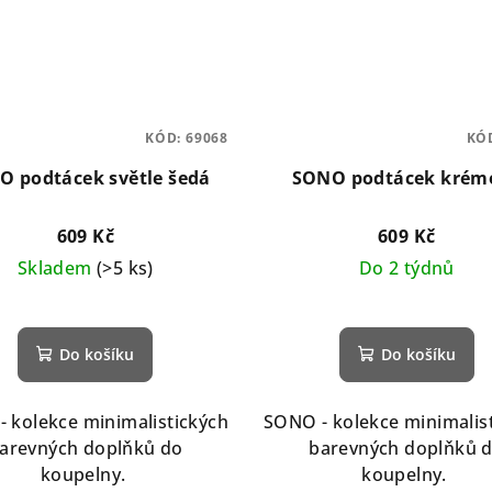
KÓD:
69068
KÓ
O podtácek světle šedá
SONO podtácek krém
609 Kč
609 Kč
Skladem
(>5 ks)
Do 2 týdnů
Do košíku
Do košíku
 kolekce minimalistických
SONO - kolekce minimalis
arevných doplňků do
barevných doplňků 
koupelny.
koupelny.