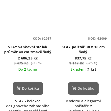
KÓD:
62017
KÓD:
62009
STAY venkovní stolek
STAY polštář 38 x 38 cm
průměr 40 cm tmavě šedý
šedý
2 606,25 Kč
837,75 Kč
3 475 Kč
1 117 Kč
(–25 %)
(–25 %)
Do 2 týdnů
Skladem
(1 ks)
Do košíku
Do košíku
STAY - kolekce
Moderní a elegantní
designového zahradního
polštáře z
nábytku na teplé letní
kolekce STAY jsou