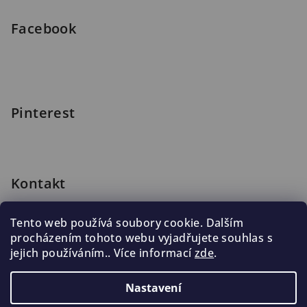
Facebook
Pinterest
Kontakt
shop
@
blomus.cz
Tento web používá soubory cookie. Dalším
222 316 990
procházením tohoto webu vyjadřujete souhlas s
776 019 998, 602 537 625
jejich používáním.. Více informací
zde
.
Nastavení