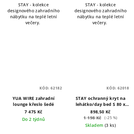
STAY - kolekce
STAY - kolekce
z
designového zahradního
designového zahradního
5
nábytku na teplé letní
nábytku na teplé letní
hvězdiček.
večery.
večery.
KÓD:
62182
KÓD:
62018
YUA WIRE zahradní
STAY ochranný kryt na
lounge křeslo šedé
lehátko/day bed S 80 x
190 cm
7 475 Kč
898,50 Kč
1 198 Kč
(–25 %)
Do 2 týdnů
Skladem
(3 ks)