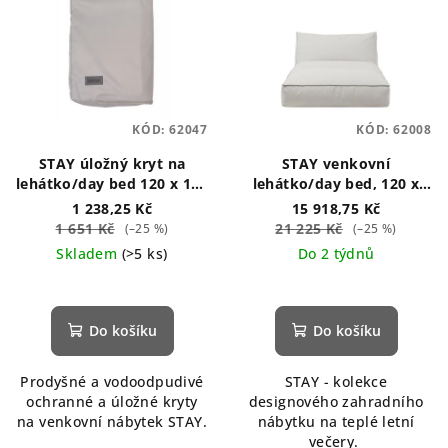
KÓD:
62047
KÓD:
62008
STAY úložný kryt na
STAY venkovní
lehátko/day bed 120 x 190
lehátko/day bed, 120 x
cm
190 cm šedé
1 238,25 Kč
15 918,75 Kč
1 651 Kč
21 225 Kč
(–25 %)
(–25 %)
Skladem
(>5 ks)
Do 2 týdnů
Průměrné
Průměrné
hodnocení
hodnocení
produktu
produktu
Do košíku
Do košíku
je
je
5,0
5,0
Prodyšné a vodoodpudivé
STAY - kolekce
z
z
ochranné a úložné kryty
designového zahradního
5
5
na venkovní nábytek STAY.
nábytku na teplé letní
hvězdiček.
hvězdiček.
večery.