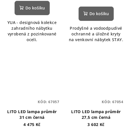
Do košíku
Do košíku
YUA - designová kolekce
zahradního nábytku
Prodyšné a vodoodpudivé
vyrobená z pozinkované
ochranné a úložné kryty
oceli.
na venkovní nábytek STAY.
KÓD:
67057
KÓD:
67054
LITO LED lampa průměr
LITO LED lampa průměr
31 cm černá
27,5 cm černá
4 475 Kč
3 602 Kč