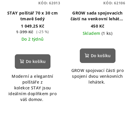
KÓD:
62013
KÓD:
62106
STAY polštář 70 x 30 cm
GROW sada spojovacích
tmavě šedý
částí na venkovní lehátka
2ks
1 049,25 Kč
450 Kč
1 399 Kč
(–25 %)
Skladem
(1 ks)
Do 2 týdnů
Do košíku
Do košíku
GROW spojovací části pro
Moderní a elegantní
spojení dvou venkovních
polštáře z
lehátek.
kolekce STAY jsou
ideálním doplňkem pro
váš domov.