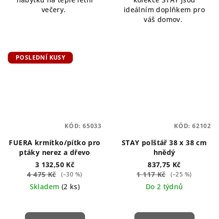
večery.
ideálním doplňkem pro
váš domov.
POSLEDNÍ KUSY
KÓD:
65033
KÓD:
62102
FUERA krmítko/pítko pro
STAY polštář 38 x 38 cm
ptáky nerez a dřevo
hnědý
3 132,50 Kč
837,75 Kč
4 475 Kč
1 117 Kč
(–30 %)
(–25 %)
Skladem
(2 ks)
Do 2 týdnů