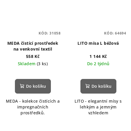
KÓD:
31058
KÓD:
64694
MEDA čistící prostředek
LITO mísa L béžová
na venkovní textil
558 Kč
1 144 Kč
Skladem
(3 ks)
Do 2 týdnů
Do košíku
Do košíku
MEDA - kolekce čistících a
LITO - elegantní mísy s
impregnačních
lehkým a jemným
prostředků.
vzhledem