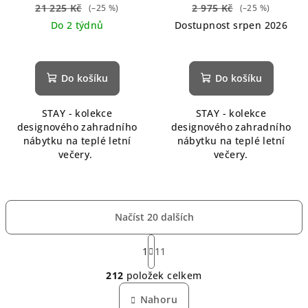
21 225 Kč
2 975 Kč
(–25 %)
(–25 %)
Do 2 týdnů
Dostupnost srpen 2026
Průměrné
hodnocení
produktu
Do košíku
Do košíku
je
5,0
STAY - kolekce
STAY - kolekce
z
designového zahradního
designového zahradního
5
nábytku na teplé letní
nábytku na teplé letní
hvězdiček.
večery.
večery.
Načíst 20 dalších
S
t
1
11
O
r
212
položek celkem
á
v
n
l
Nahoru
k