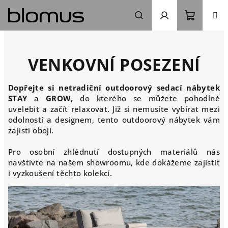
Přejít
na
obsah
Nákupn
Hledat
Přihlášení
košík
VENKOVNÍ POSEZENÍ
Dopřejte si netradiční outdoorový sedací nábytek
STAY
a
GROW,
do kterého se můžete pohodlně
uvelebit a začít relaxovat. Již si nemusíte vybírat mezi
odolností a designem, tento outdoorový nábytek vám
zajistí obojí.
Pro osobní zhlédnutí dostupných materiálů nás
navštivte na našem showroomu, kde dokážeme zajistit
i vyzkoušení těchto kolekcí.