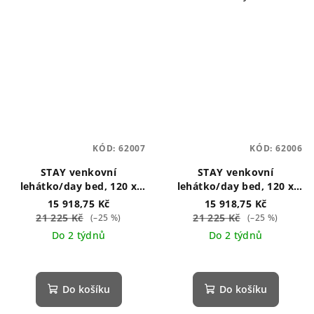
KÓD:
62007
KÓD:
62006
STAY venkovní
STAY venkovní
lehátko/day bed, 120 x
lehátko/day bed, 120 x
190 cm šedé
190 cm šedé
15 918,75 Kč
15 918,75 Kč
21 225 Kč
21 225 Kč
(–25 %)
(–25 %)
Do 2 týdnů
Do 2 týdnů
Průměrné
hodnocení
produktu
Do košíku
Do košíku
je
5,0