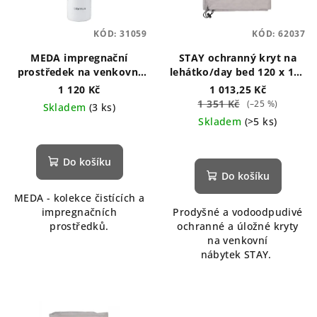
s
t
p
ů
KÓD:
31059
KÓD:
62037
r
o
MEDA impregnační
STAY ochranný kryt na
prostředek na venkovní
lehátko/day bed 120 x 190
d
textil
cm
1 120 Kč
1 013,25 Kč
u
1 351 Kč
(–25 %)
Skladem
(3 ks)
k
Skladem
(>5 ks)
t
ů
Do košíku
Do košíku
MEDA - kolekce čistících a
impregnačních
Prodyšné a vodoodpudivé
prostředků.
ochranné a úložné kryty
na venkovní
nábytek STAY.