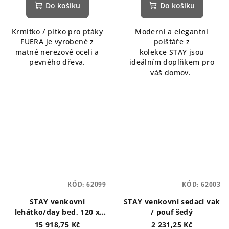
Do košíku
Do košíku
Krmítko / pítko pro ptáky
Moderní a elegantní
FUERA je vyrobené z
polštáře z
matné nerezové oceli a
kolekce STAY jsou
pevného dřeva.
ideálním doplňkem pro
váš domov.
KÓD:
62099
KÓD:
62003
STAY venkovní
STAY venkovní sedací vak
lehátko/day bed, 120 x
/ pouf šedý
190 cm hnědé
15 918,75 Kč
2 231,25 Kč