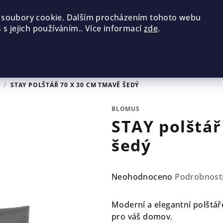
 soubory cookie. Dalším procházením tohoto webu
 s jejich používáním.. Více informací
zde
.
E
/
STAY POLŠTÁŘ 70 X 30 CM TMAVĚ ŠEDÝ
BLOMUS
STAY polštář
šedý
Průměrné
Neohodnoceno
Podrobnost
hodnocení
produktu
Moderní a elegantní polštář
je
pro váš domov.