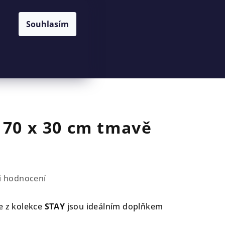
Souhlasím
Hledat
Přihlášení
Nákupní
košík
 70 x 30 cm tmavě
i hodnocení
e z kolekce
STAY
jsou ideálním doplňkem