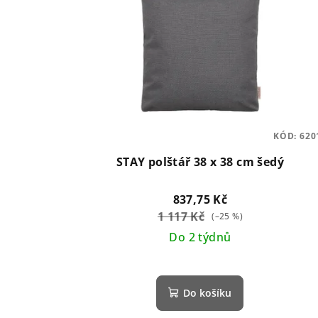
KÓD:
620
STAY polštář 38 x 38 cm šedý
837,75 Kč
1 117 Kč
(–25 %)
Do 2 týdnů
Do košíku