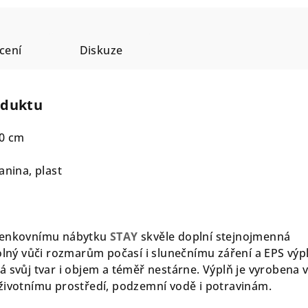
cení
Diskuze
oduktu
70 cm
anina, plast
 venkovnímu nábytku
STAY
skvěle doplní stejnojmenná
olný vůči rozmarům počasí i slunečnímu záření a EPS výpl
á svůj tvar i objem a téměř nestárne. Výplň je vyrobena 
životnímu prostředí, podzemní vodě i potravinám.