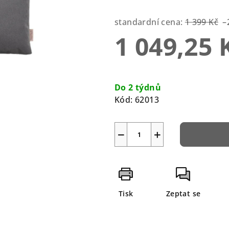
0,0
z
standardní cena:
1 399 Kč
–
5
1 049,25 
hvězdiček.
Měrná
cena:
Do 2 týdnů
Kód:
62013
−
+
Tisk
Zeptat se