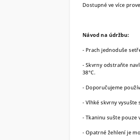
Dostupné ve více prov
Návod na údržbu:
- Prach jednoduše setř
- Skvrny odstraňte na
38°C.
- Doporučujeme použív
- Vlhké skvrny vysušte
- Tkaninu sušte pouze 
- Opatrné žehlení je mo