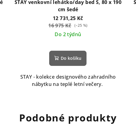
dé
STAY venkovní lehátko/day bed S, 80 x 190
cm šedé
12 731,25 Kč
16 975 Kč
(–25 %)
Do 2 týdnů
Do košíku
STAY - kolekce designového zahradního
nábytku na teplé letní večery.
Podobné produkty