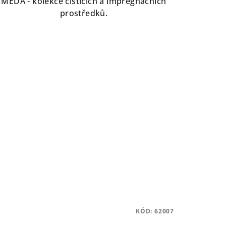
MEDA - kolekce čistících a impregnačních
prostředků.
KÓD:
62007