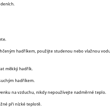
edeních.
ete.
vlhčeným hadříkem, použijte studenou nebo vlažnou vod
at měkký hadřík.
 suchým hadříkem.
venku na vzduchu, nikdy nepoužívejte nadměrné teplo.
žné při nízké teplotě.