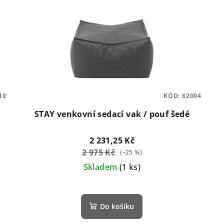
10
KÓD:
62004
STAY venkovní sedací vak / pouf šedé
2 231,25 Kč
2 975 Kč
(–25 %)
Skladem
(1 ks)
Do košíku