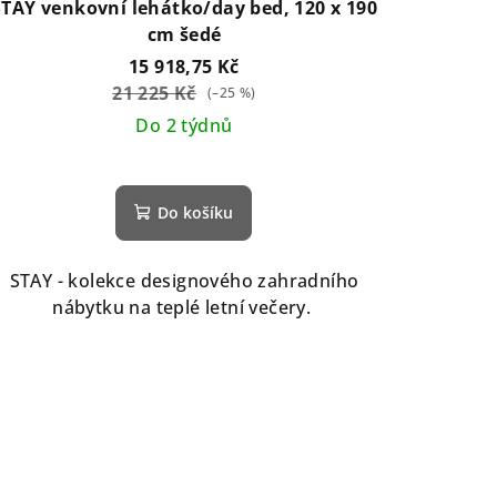
STAY venkovní lehátko/day bed, 120 x 190
cm šedé
15 918,75 Kč
21 225 Kč
(–25 %)
Do 2 týdnů
Průměrné
hodnocení
Do košíku
produktu
je
5,0
STAY - kolekce designového zahradního
z
nábytku na teplé letní večery.
5
hvězdiček.