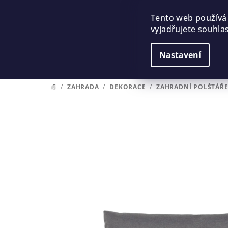
Přejít
na
Tento web používá
vyjadřujete souhlas
obsah
Nastavení
/
ZAHRADA
/
DEKORACE
/
ZAHRADNÍ POLŠTÁŘ
DOMŮ