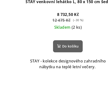
STAY venkovní lehátko L, 80 x 150 cm še
8 732,50 Kč
12 475 Kč
(–30 %)
Skladem
(2 ks)
Průměrné
hodnocení
Do košíku
produktu
je
5,0
STAY - kolekce designového zahradního
z
nábytku na teplé letní večery.
5
hvězdiček.