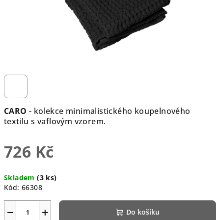
CARO
- kolekce minimalistického koupelnového
textilu s vaflovým vzorem.
726 Kč
Měrná
Skladem
(3 ks)
cena:
Kód:
66308
−
+
Do košíku