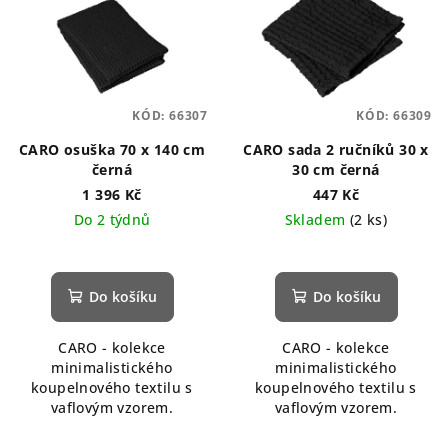
KÓD:
66307
KÓD:
66309
CARO osuška 70 x 140 cm
CARO sada 2 ručníků 30 x
černá
30 cm černá
1 396 Kč
447 Kč
Do 2 týdnů
Skladem
(2 ks)
Do košíku
Do košíku
CARO - kolekce
CARO - kolekce
minimalistického
minimalistického
koupelnového textilu s
koupelnového textilu s
vaflovým vzorem.
vaflovým vzorem.