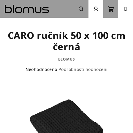
Přejít
na
obsah
Nákupn
Hledat
Přihlášení
CARO ručník 50 x 100 cm
košík
černá
BLOMUS
Průměrné
Neohodnoceno
Podrobnosti hodnocení
hodnocení
produktu
je
0,0
z
5
hvězdiček.