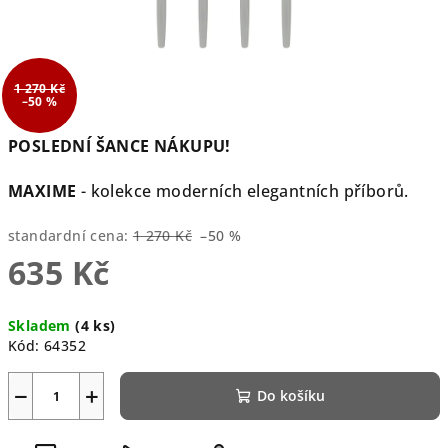
1 270 Kč
–50 %
POSLEDNÍ ŠANCE NÁKUPU!
MAXIME
- kolekce moderních elegantních příborů.
standardní cena:
1 270 Kč
–50 %
635 Kč
Měrná
Skladem
(4 ks)
cena:
Kód:
64352
−
+
Do košíku