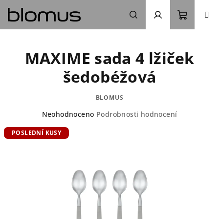
Přejít
na
obsah
Nákupn
Hledat
Přihlášení
MAXIME sada 4 lžiček
košík
šedobéžová
BLOMUS
Průměrné
Neohodnoceno
Podrobnosti hodnocení
hodnocení
POSLEDNÍ KUSY
produktu
je
0,0
z
5
hvězdiček.