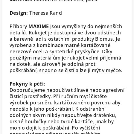
Design:
Theresa Rand
Příbory
MAXIME
jsou vymyšleny do nejmenších
detailů. Rukojeť je dostupná ve dvou odstínech
a barevně ladí s ostatními produkty Blomus. Je
vyrobena z kombinace matné kartáčované
nerezové oceli a syntetické pryskyřice. Díky
použitým materiálům je rukojeť velmi příjemná
na dotek, ale zároveň je odolná proti
poškrábání, snadno se čistí a lze ji mýt v myčce.
Pokyny k péči:
Doporučujeme nepoužívat žíravé nebo agresivní
čisticí prostředky. Při ručním mytí čistěte
výrobek po směru kartáčovaného povrchu aby
nedošlo k jeho poškrábání. K odstranění
odolných skvrn nikdy nepoužívejte drátěnku,
drsné houbičky nebo tvrdé kartáče, jinak by
mohlo dojít k poškrábání. Po vyčištění