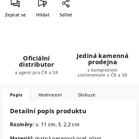
Zeptat se
Hlídat
Sdílet
Jediná kamenná
Oficiální
prodejna
distributor
s kompletním
a agent pro ČR a SR
sortimentem v ČR a SR
Popis
Hodnocení
Diskuze
Detailní popis produktu
Rozměry:
v. 11 cm, š. 2,2 cm
Materiál:
matná nerezová ocel, plast