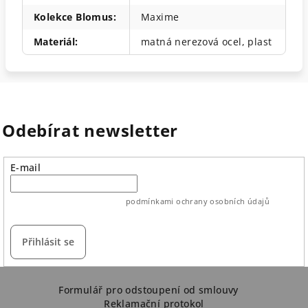
Kolekce Blomus
:
Maxime
Materiál
:
matná nerezová ocel, plast
Odebírat newsletter
E-mail
vložením e-mailu souhlasíte s
podmínkami ochrany osobních údajů
Přihlásit se
Z
á
Formulář pro odstoupení od smlouvy
Reklamační protokol