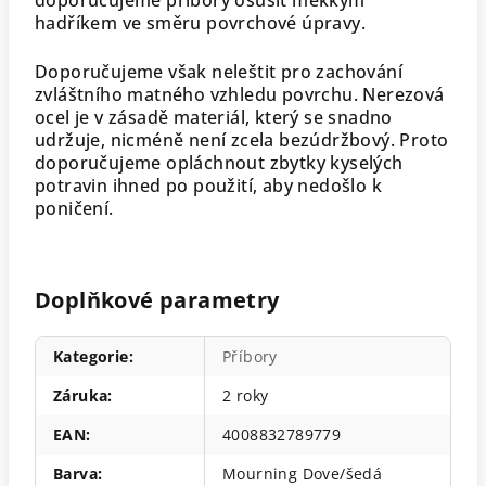
doporučujeme příbory osušit měkkým
hadříkem ve směru povrchové úpravy.
Doporučujeme však neleštit pro zachování
zvláštního matného vzhledu povrchu. Nerezová
ocel je v zásadě materiál, který se snadno
udržuje, nicméně není zcela bezúdržbový. Proto
doporučujeme opláchnout zbytky kyselých
potravin ihned po použití, aby nedošlo k
poničení.
Doplňkové parametry
Kategorie
:
Příbory
Záruka
:
2 roky
EAN
:
4008832789779
Barva
:
Mourning Dove/šedá