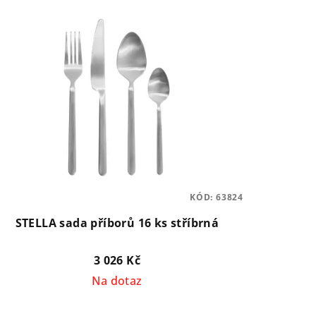
KÓD:
63824
STELLA sada příborů 16 ks stříbrná
3 026 Kč
Na dotaz