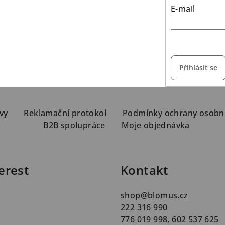
E-mail
vložením e-mailu s
Přihlásit se
vy
Reklamační protokol
Podmínky ochrany osobn
B2B spolupráce
Moje objednávka
erest
Kontakt
shop
@
blomus.cz
222 316 990
776 019 998, 602 537 625