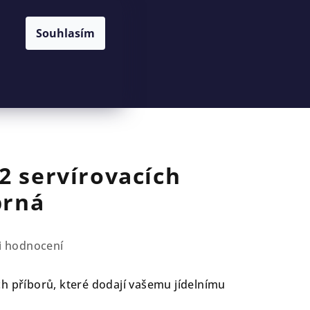
Souhlasím
Hledat
Přihlášení
Nákupní
košík
2 servírovacích
brná
i hodnocení
h příborů, které dodají vašemu jídelnímu