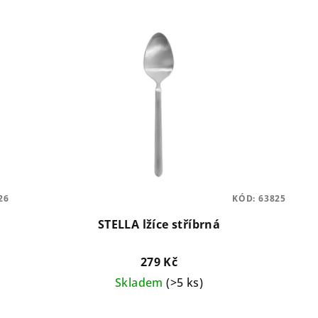
26
KÓD:
63825
STELLA lžíce stříbrná
279 Kč
Skladem
(>5 ks)