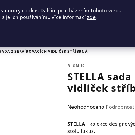
 soubory cookie. Dalším procházením tohoto webu
 s jejich používáním.. Více informací
zde
.
SADA 2 SERVÍROVACÍCH VIDLIČEK STŘÍBRNÁ
BLOMUS
STELLA sada 
vidliček stří
Průměrné
Neohodnoceno
Podrobnost
hodnocení
produktu
STELLA
- kolekce designovýc
je
stolu luxus.