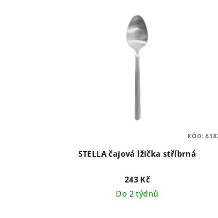
KÓD:
638
STELLA čajová lžička stříbrná
243 Kč
Do 2 týdnů