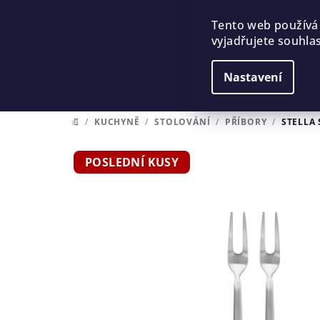
Přejít
na
Tento web používá
vyjadřujete souhlas
obsah
Nastavení
/
KUCHYNĚ
/
STOLOVÁNÍ
/
PŘÍBORY
/
STELLA 
DOMŮ
POSLEDNÍ KUSY