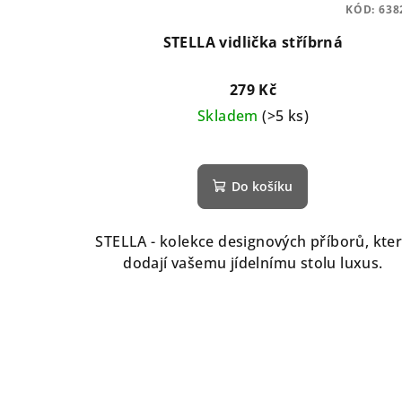
KÓD:
638
STELLA vidlička stříbrná
279 Kč
Skladem
(>5 ks)
Do košíku
STELLA - kolekce designových příborů, kte
dodají vašemu jídelnímu stolu luxus.