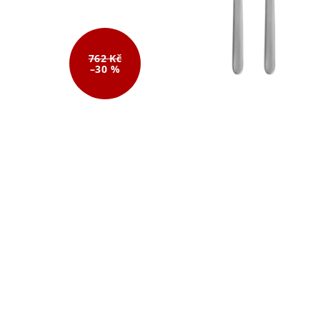
762 Kč
–30 %