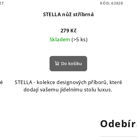
27
KÓD:
63828
STELLA nůž stříbrná
279 Kč
Skladem
(>5 ks)
Do košíku
ré
STELLA - kolekce designových příborů, které
dodají vašemu jídelnímu stolu luxus.
Odebír