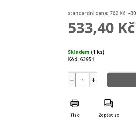
0,0
z
standardní cena:
762 Kč
–3
5
533,40 Kč
hvězdiček.
Měrná
cena:
Skladem
(1 ks)
Kód:
63951
−
+
Tisk
Zeptat se