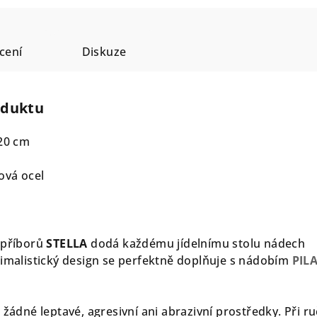
cení
Diskuze
oduktu
 20 cm
ová ocel
 příborů
STELLA
dodá každému jídelnímu stolu nádech
nimalistický design se perfektně doplňuje s nádobím
PIL
 žádné leptavé, agresivní ani abrazivní prostředky. Při r