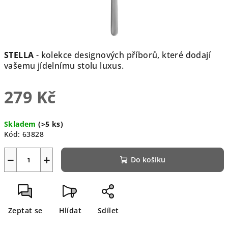
STELLA
- kolekce designových příborů, které dodají
vašemu jídelnímu stolu luxus.
279 Kč
Měrná
Skladem
(>5 ks)
cena:
Kód:
63828
−
+
Do košíku
Zeptat se
Hlídat
Sdílet