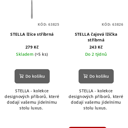
KÓD:
63825
KÓD:
63826
STELLA lžíce stříbrná
STELLA čajová lžička
stříbrná
279 Kč
243 Kč
Skladem
(>5 ks)
Do 2 týdnů
Do košíku
Do košíku
STELLA - kolekce
STELLA - kolekce
designových příborů, které
designových příborů, které
dodají vašemu jídelnímu
dodají vašemu jídelnímu
stolu luxus.
stolu luxus.