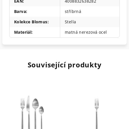
EAN
:
4008832638282
Barva
:
stříbrná
Kolekce Blomus
:
Stella
Materiál
:
matná nerezová ocel
Související produkty