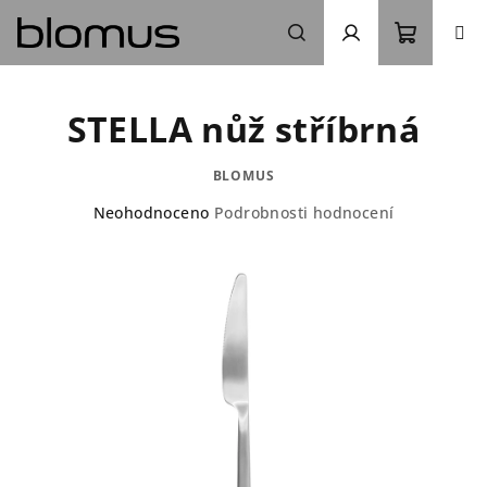
Přejít
na
obsah
Nákupn
Hledat
Přihlášení
STELLA nůž stříbrná
košík
BLOMUS
Průměrné
Neohodnoceno
Podrobnosti hodnocení
hodnocení
produktu
je
0,0
z
5
hvězdiček.