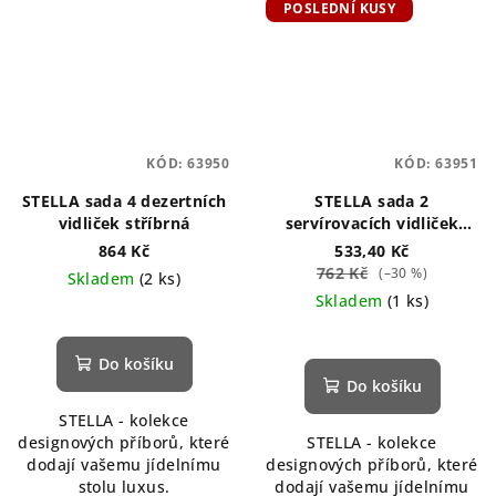
POSLEDNÍ KUSY
KÓD:
63950
KÓD:
63951
STELLA sada 4 dezertních
STELLA sada 2
vidliček stříbrná
servírovacích vidliček
stříbrná
864 Kč
533,40 Kč
762 Kč
(–30 %)
Skladem
(2 ks)
Skladem
(1 ks)
Do košíku
Do košíku
STELLA - kolekce
designových příborů, které
STELLA - kolekce
dodají vašemu jídelnímu
designových příborů, které
stolu luxus.
dodají vašemu jídelnímu