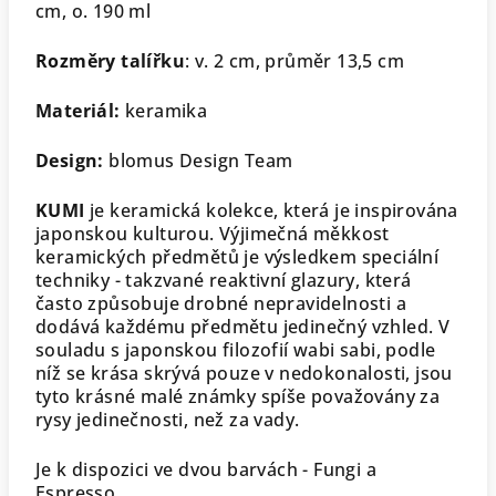
cm, o. 190 ml
Rozměry talířku
: v. 2 cm, průměr 13,5 cm
Materiál:
keramika
Design:
blomus Design Team
KUMI
je keramická kolekce, která je inspirována
japonskou kulturou. Výjimečná měkkost
keramických předmětů je výsledkem speciální
techniky - takzvané reaktivní glazury, která
často způsobuje drobné nepravidelnosti a
dodává každému předmětu jedinečný vzhled. V
souladu s japonskou filozofií wabi sabi, podle
níž se krása skrývá pouze v nedokonalosti, jsou
tyto krásné malé známky spíše považovány za
rysy jedinečnosti, než za vady.
Je k dispozici ve dvou barvách - Fungi a
Espresso.