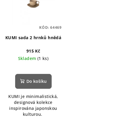
KÓD:
64469
KUMI sada 2 hrnků hnědá
915 Kč
Skladem
(1 ks)
Do košíku
KUMI je minimalistická,
designová kolekce
inspirována japonskou
kulturou.