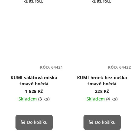
kulturou.
kulturou.
KÓD:
64421
KÓD:
64422
KUMI salátová miska
KUMI hrnek bez ouška
tmavě hnědá
tmavě hnědá
1 525 Kč
228 Kč
Skladem
(3 ks)
Skladem
(4 ks)
Do košíku
Do košíku