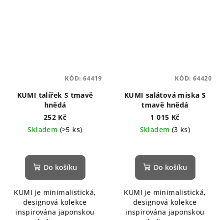
KÓD:
64419
KÓD:
64420
KUMI talířek S tmavě
KUMI salátová miska S
hnědá
tmavě hnědá
252 Kč
1 015 Kč
Skladem
(>5 ks)
Skladem
(3 ks)
Do košíku
Do košíku
KUMI je minimalistická,
KUMI je minimalistická,
designová kolekce
designová kolekce
inspirována japonskou
inspirována japonskou