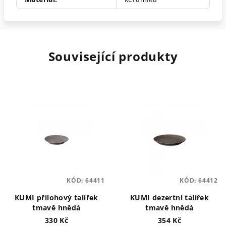
Související produkty
KÓD:
64411
KÓD:
64412
KUMI přílohový talířek
KUMI dezertní talířek
tmavě hnědá
tmavě hnědá
330 Kč
354 Kč