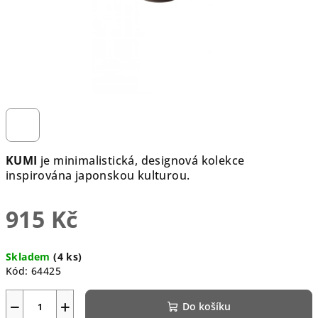
KUMI
je minimalistická, designová kolekce
inspirována japonskou kulturou.
915 Kč
Měrná
Skladem
(4 ks)
cena:
Kód:
64425
−
+
Do košíku