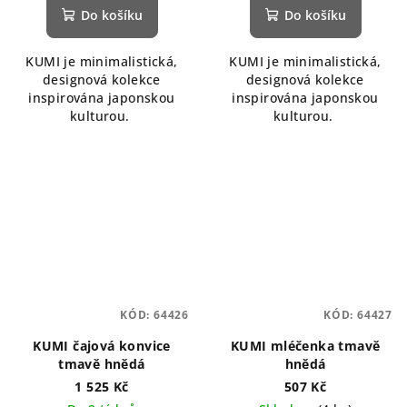
Do košíku
Do košíku
KUMI je minimalistická,
KUMI je minimalistická,
designová kolekce
designová kolekce
inspirována japonskou
inspirována japonskou
kulturou.
kulturou.
KÓD:
64426
KÓD:
64427
KUMI čajová konvice
KUMI mléčenka tmavě
tmavě hnědá
hnědá
1 525 Kč
507 Kč