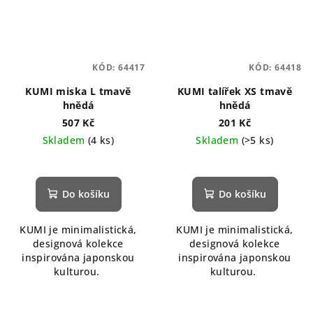
KÓD:
64417
KÓD:
64418
KUMI miska L tmavě
KUMI talířek XS tmavě
hnědá
hnědá
507 Kč
201 Kč
Skladem
(4 ks)
Skladem
(>5 ks)
Do košíku
Do košíku
KUMI je minimalistická,
KUMI je minimalistická,
designová kolekce
designová kolekce
inspirována japonskou
inspirována japonskou
kulturou.
kulturou.