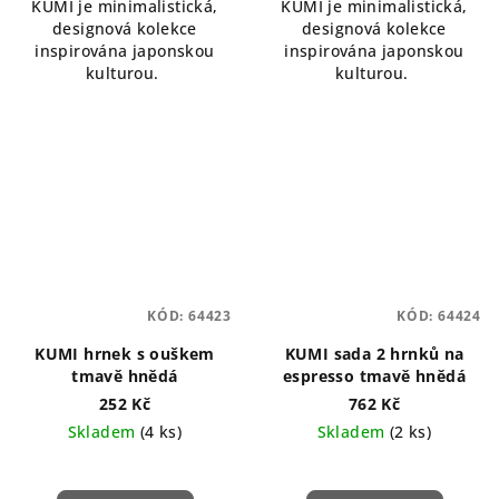
KUMI je minimalistická,
KUMI je minimalistická,
designová kolekce
designová kolekce
inspirována japonskou
inspirována japonskou
kulturou.
kulturou.
KÓD:
64423
KÓD:
64424
KUMI hrnek s ouškem
KUMI sada 2 hrnků na
tmavě hnědá
espresso tmavě hnědá
252 Kč
762 Kč
Skladem
(4 ks)
Skladem
(2 ks)