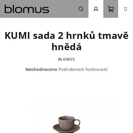
Přejít
na
obsah
Nákupn
Hledat
Přihlášení
KUMI sada 2 hrnků tmavě
košík
hnědá
BLOMUS
Průměrné
Neohodnoceno
Podrobnosti hodnocení
hodnocení
produktu
je
0,0
z
5
hvězdiček.