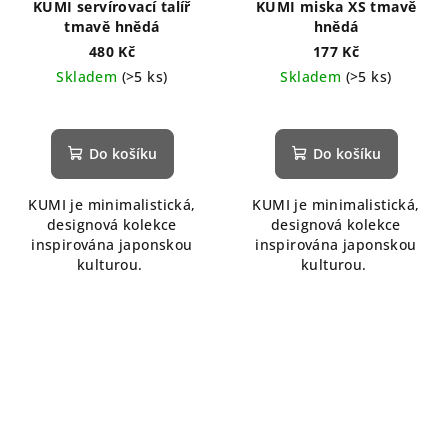
KUMI servírovací talíř
KUMI miska XS tmavě
tmavě hnědá
hnědá
480 Kč
177 Kč
Skladem
(>5 ks)
Skladem
(>5 ks)
Do košíku
Do košíku
KUMI je minimalistická,
KUMI je minimalistická,
designová kolekce
designová kolekce
inspirována japonskou
inspirována japonskou
kulturou.
kulturou.