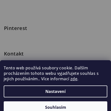
Pinterest
Kontakt
shop
@
blomus.cz
Tento web používá soubory cookie. Dalším
222 316 990
procházením tohoto webu vyjadřujete souhlas s
776 019 998, 602 537 625
jejich používáním.. Více informací
zde
.
Nastavení
Copyright 2026
Blomus.cz
. Všechna práva vyhrazena.
Souhlasím