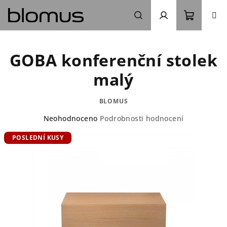
Přejít
na
obsah
Nákupn
Hledat
Přihlášení
GOBA konferenční stolek
košík
malý
BLOMUS
Průměrné
Neohodnoceno
Podrobnosti hodnocení
hodnocení
POSLEDNÍ KUSY
produktu
je
0,0
z
5
hvězdiček.