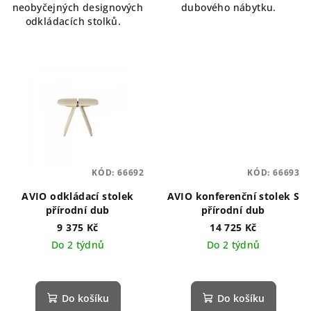
neobyčejných designových
dubového nábytku.
odkládacích stolků.
KÓD:
66692
KÓD:
66693
AVIO odkládací stolek
AVIO konferenční stolek S
přírodní dub
přírodní dub
9 375 Kč
14 725 Kč
Do 2 týdnů
Do 2 týdnů
Do košíku
Do košíku