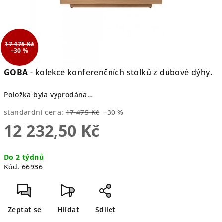
17 475 Kč
–30 %
GOBA
- kolekce konferenčních stolků z dubové dýhy.
Položka byla vyprodána…
standardní cena:
17 475 Kč
–30 %
12 232,50 Kč
Měrná
Do 2 týdnů
cena:
Kód:
66936
Zeptat se
Hlídat
Sdílet