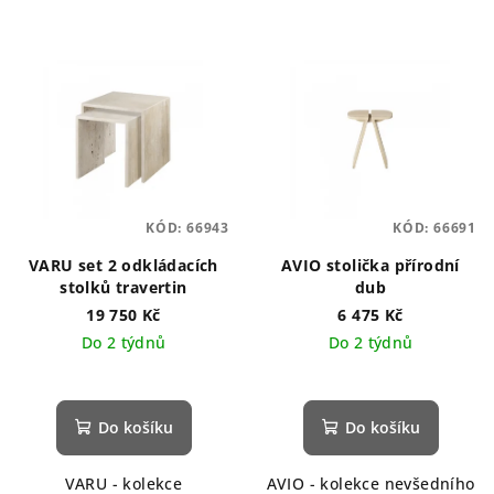
KÓD:
66943
KÓD:
66691
VARU set 2 odkládacích
AVIO stolička přírodní
stolků travertin
dub
19 750 Kč
6 475 Kč
Do 2 týdnů
Do 2 týdnů
Do košíku
Do košíku
VARU - kolekce
AVIO - kolekce nevšedního