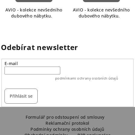
AVIO - kolekce nevšedního
AVIO - kolekce nevšedního
dubového nábytku.
dubového nábytku.
Odebírat newsletter
E-mail
vložením e-mailu souhlasíte s
podmínkami ochrany osobních údajů
Přihlásit se
Z
á
Formulář pro odstoupení od smlouvy
Reklamační protokol
p
Podmínky ochrany osobních údajů