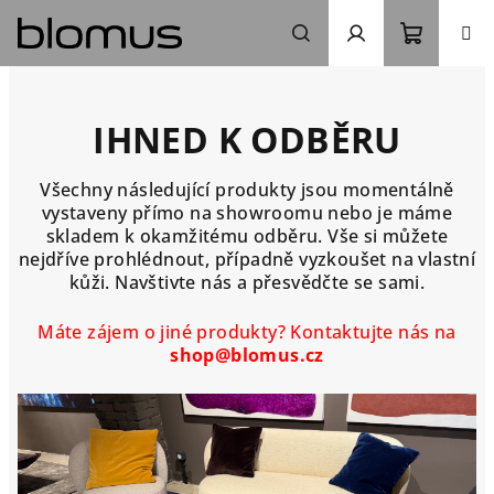
Přejít
na
obsah
Nákupn
Hledat
Přihlášení
košík
IHNED K ODBĚRU
Všechny následující produkty jsou momentálně
vystaveny přímo na showroomu nebo je máme
skladem k okamžitému odběru. Vše si můžete
nejdříve prohlédnout, případně vyzkoušet na vlastní
kůži. Navštivte nás a přesvědčte se sami.
Máte zájem o jiné produkty? Kontaktujte nás na
shop@blomus.cz