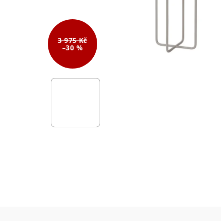
3 975 Kč
–30 %