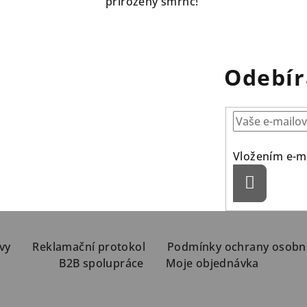
přirozený šmrnc!
Odebír
Vložením e-ma
Přihlásit
se
vy
Reklamační protokol
Podmínky ochrany osobn
B2B spolupráce
Moje objednávka