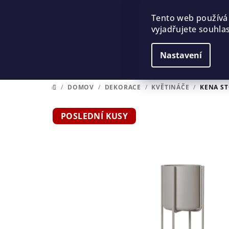
Přejít
na
Tento web používá
vyjadřujete souhlas
obsah
Nastavení
/
DOMOV
/
DEKORACE
/
KVĚTINÁČE
/
KENA ST
DOMŮ
POSLEDNÍ KUSY