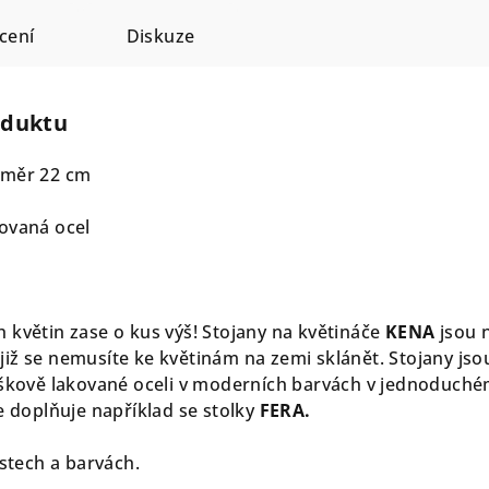
cení
Diskuze
oduktu
ůměr 22 cm
ovaná ocel
 květin zase o kus výš! Stojany na květináče
KENA
jsou 
é; již se nemusíte ke květinám na zemi sklánět. Stojany jso
áškově lakované oceli v moderních barvách v jednoduch
e doplňuje například se stolky
FERA.
ostech a barvách.