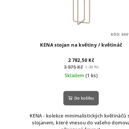
KÓD:
660
KENA stojan na květiny / květináč
2 782,50 Kč
3 975 Kč
(–30 %)
Skladem
(1 ks)
Do košíku
KENA - kolekce minimalistických květináčů 
stojanem, které vnesou do vašeho domov