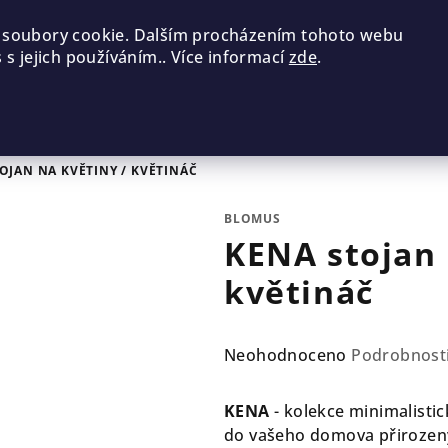
 soubory cookie. Dalším procházením tohoto webu
 s jejich používáním.. Více informací
zde
.
OJAN NA KVĚTINY / KVĚTINÁČ
BLOMUS
KENA stojan 
květináč
Průměrné
Neohodnoceno
Podrobnost
hodnocení
produktu
KENA
- kolekce minimalisti
je
do vašeho domova přirozen