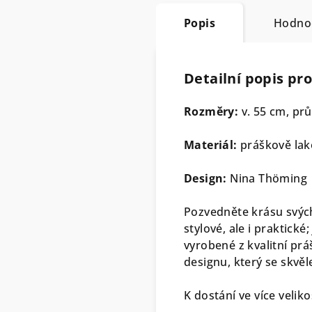
Popis
Hodno
Detailní popis pr
Rozměry:
v. 55 cm, pr
Materiál:
práškově lak
Design:
Nina Thöming
Pozvedněte krásu svých
stylové, ale i praktick
vyrobené z kvalitní pr
designu, který se skvěl
K dostání ve více velik