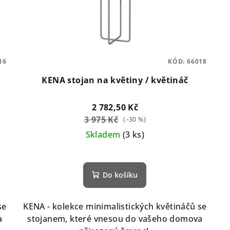
16
KÓD:
66018
KENA stojan na květiny / květináč
2 782,50 Kč
3 975 Kč
(–30 %)
Skladem
(3 ks)
Do košíku
se
KENA - kolekce minimalistických květináčů se
a
stojanem, které vnesou do vašeho domova