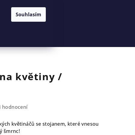
Souhlasím
Hledat
Přihlášení
Nákupní
košík
na květiny /
i hodnocení
ckých květináčů se stojanem, které vnesou
ý šmrnc!