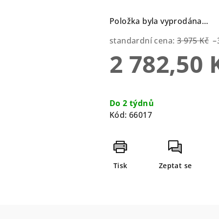
0,0
z
Položka byla vyprodána…
5
hvězdiček.
standardní cena:
3 975 Kč
–
2 782,50 
Měrná
cena:
Do 2 týdnů
Kód:
66017
Tisk
Zeptat se