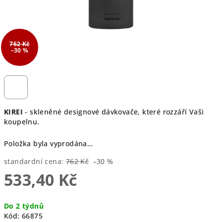
762 Kč
–30 %
KIREI
- skleněné designové dávkovače, které rozzáří Vaši
koupelnu.
Položka byla vyprodána…
standardní cena:
762 Kč
–30 %
533,40 Kč
Měrná
Do 2 týdnů
cena:
Kód:
66875