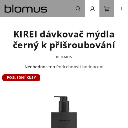
Přejít
na
obsah
Nákupn
Hledat
Přihlášení
KIREI dávkovač mýdla
košík
černý k přišroubování
BLOMUS
Průměrné
Neohodnoceno
Podrobnosti hodnocení
hodnocení
POSLEDNÍ KUSY
produktu
je
0,0
z
5
hvězdiček.