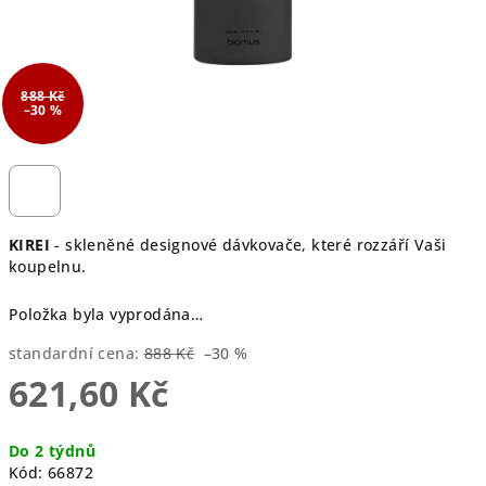
888 Kč
–30 %
KIREI
- skleněné designové dávkovače, které rozzáří Vaši
koupelnu.
Položka byla vyprodána…
standardní cena:
888 Kč
–30 %
621,60 Kč
Měrná
Do 2 týdnů
cena:
Kód:
66872