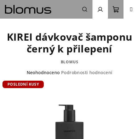
Přejít
na
obsah
Nákupn
Hledat
Přihlášení
KIREI dávkovač šamponu
košík
černý k přilepení
BLOMUS
Průměrné
Neohodnoceno
Podrobnosti hodnocení
hodnocení
POSLEDNÍ KUSY
produktu
je
0,0
z
5
hvězdiček.