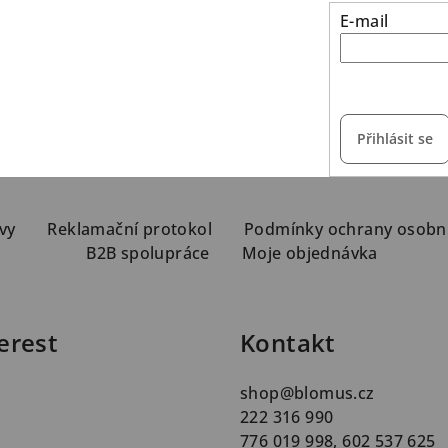
E-mail
vložením e-mailu s
Přihlásit se
vy
Reklamační protokol
Podmínky ochrany osobn
B2B spolupráce
Moje objednávka
erest
Kontakt
shop
@
blomus.cz
222 316 990
776 019 998, 602 537 625