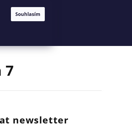
Souhlasím
Hledat
Přihlášení
Nákupní
košík
a 7
at newsletter