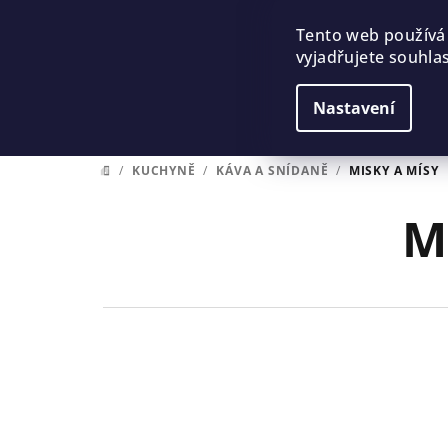
Přejít
na
Tento web používá
vyjadřujete souhlas
obsah
Nastavení
/
KUCHYNĚ
/
KÁVA A SNÍDANĚ
/
MISKY A MÍSY
DOMŮ
M