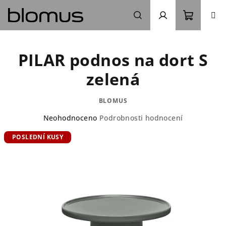
Přejít
na
obsah
Nákupn
Hledat
Přihlášení
PILAR podnos na dort S
košík
zelená
BLOMUS
Průměrné
Neohodnoceno
Podrobnosti hodnocení
hodnocení
POSLEDNÍ KUSY
produktu
je
0,0
z
5
hvězdiček.