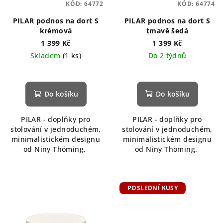
KÓD:
64772
KÓD:
64774
PILAR podnos na dort S
PILAR podnos na dort S
krémová
tmavě šedá
1 399 Kč
1 399 Kč
Skladem
(1 ks)
Do 2 týdnů
Do košíku
Do košíku
PILAR - doplňky pro
PILAR - doplňky pro
stolování v jednoduchém,
stolování v jednoduchém,
minimalistickém designu
minimalistickém designu
od Niny Thöming.
od Niny Thöming.
POSLEDNÍ KUSY