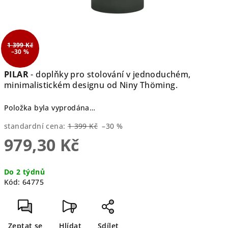
1 399 Kč
–30 %
PILAR
- doplňky pro stolování v jednoduchém,
minimalistickém designu od Niny Thöming.
Položka byla vyprodána…
standardní cena:
1 399 Kč
–30 %
979,30 Kč
Měrná
Do 2 týdnů
cena:
Kód:
64775
Zeptat se
Hlídat
Sdílet