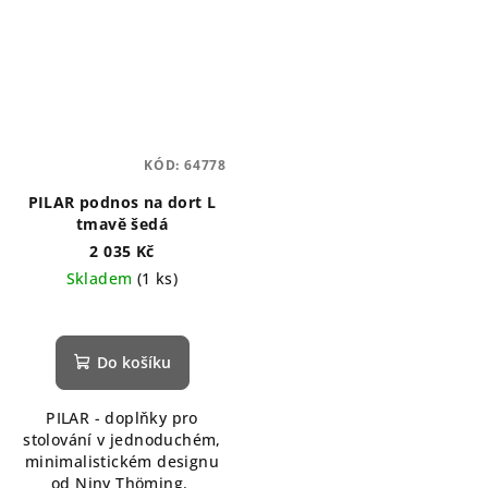
KÓD:
64778
PILAR podnos na dort L
tmavě šedá
2 035 Kč
Skladem
(1 ks)
Do košíku
PILAR - doplňky pro
stolování v jednoduchém,
minimalistickém designu
od Niny Thöming.