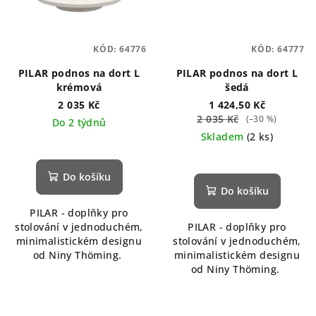
KÓD:
64776
KÓD:
64777
PILAR podnos na dort L
PILAR podnos na dort L
krémová
šedá
2 035 Kč
1 424,50 Kč
2 035 Kč
(–30 %)
Do 2 týdnů
Skladem
(2 ks)
Do košíku
Do košíku
PILAR - doplňky pro
stolování v jednoduchém,
PILAR - doplňky pro
minimalistickém designu
stolování v jednoduchém,
od Niny Thöming.
minimalistickém designu
od Niny Thöming.