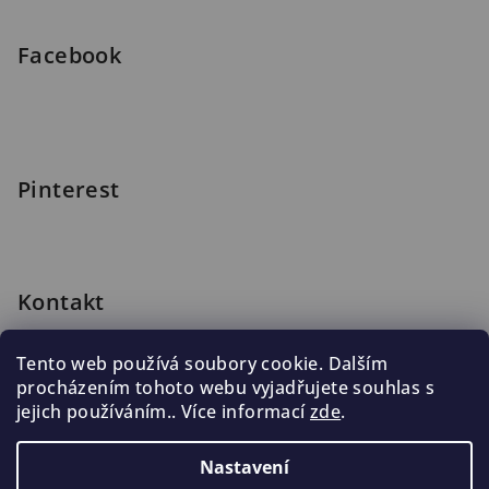
í
Facebook
Pinterest
Kontakt
shop
@
blomus.cz
Tento web používá soubory cookie. Dalším
222 316 990
procházením tohoto webu vyjadřujete souhlas s
776 019 998, 602 537 625
jejich používáním.. Více informací
zde
.
Nastavení