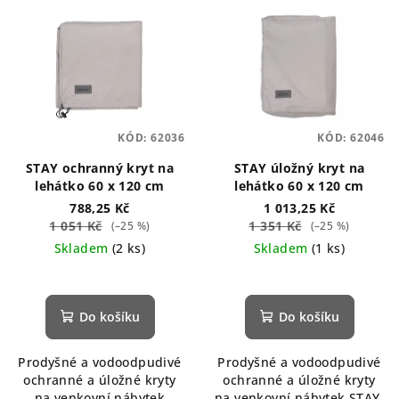
KÓD:
62036
KÓD:
62046
STAY ochranný kryt na
STAY úložný kryt na
lehátko 60 x 120 cm
lehátko 60 x 120 cm
788,25 Kč
1 013,25 Kč
1 051 Kč
1 351 Kč
(–25 %)
(–25 %)
Skladem
(2 ks)
Skladem
(1 ks)
Do košíku
Do košíku
Prodyšné a vodoodpudivé
Prodyšné a vodoodpudivé
ochranné a úložné kryty
ochranné a úložné kryty
na venkovní nábytek
na venkovní nábytek STAY.