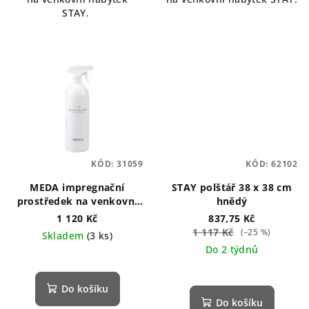
STAY.
KÓD:
31059
KÓD:
62102
MEDA impregnační
STAY polštář 38 x 38 cm
prostředek na venkovní
hnědý
textil
1 120 Kč
837,75 Kč
1 117 Kč
(–25 %)
Skladem
(3 ks)
Do 2 týdnů
Do košíku
Do košíku