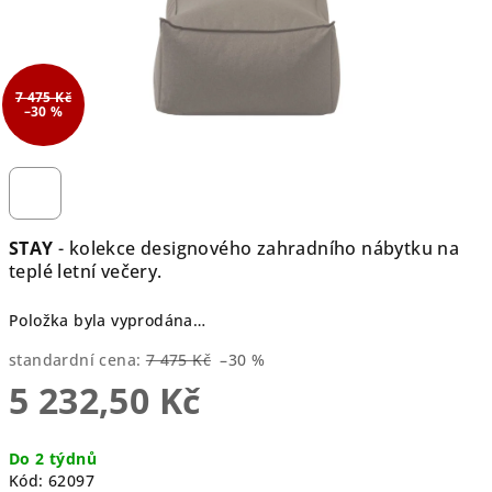
7 475 Kč
–30 %
STAY
- kolekce designového zahradního nábytku na
teplé letní večery.
Položka byla vyprodána…
standardní cena:
7 475 Kč
–30 %
5 232,50 Kč
Měrná
Do 2 týdnů
cena:
Kód:
62097