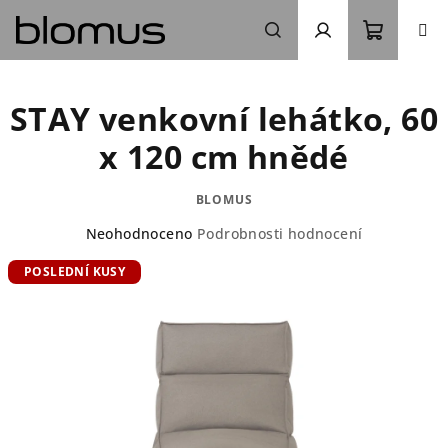
Přejít
na
obsah
Nákupn
Hledat
Přihlášení
STAY venkovní lehátko, 60
košík
x 120 cm hnědé
BLOMUS
Průměrné
Neohodnoceno
Podrobnosti hodnocení
hodnocení
POSLEDNÍ KUSY
produktu
je
0,0
z
5
hvězdiček.