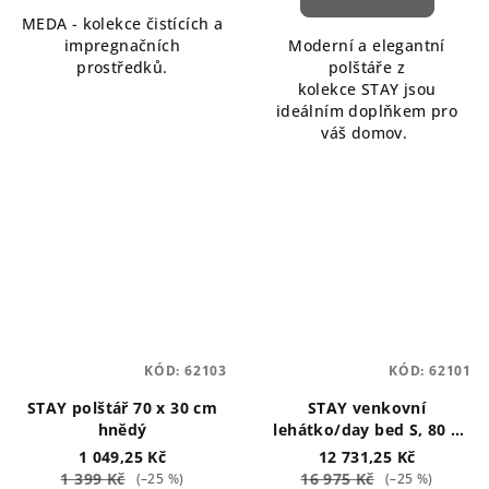
MEDA - kolekce čistících a
impregnačních
Moderní a elegantní
prostředků.
polštáře z
kolekce STAY jsou
ideálním doplňkem pro
váš domov.
KÓD:
62103
KÓD:
62101
STAY polštář 70 x 30 cm
STAY venkovní
hnědý
lehátko/day bed S, 80 x
190 cm hnědé
1 049,25 Kč
12 731,25 Kč
1 399 Kč
16 975 Kč
(–25 %)
(–25 %)