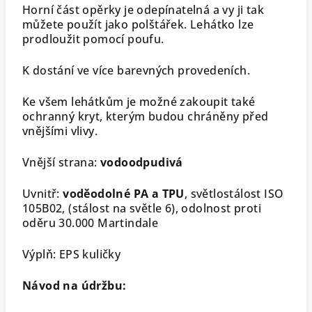
Horní část opěrky je odepínatelná a vy ji tak
můžete použít jako polštářek. Lehátko lze
prodloužit pomocí poufu.
K dostání ve více barevných provedeních.
Ke všem lehátkům je možné zakoupit také
ochranný kryt, kterým budou chráněny před
vnějšími vlivy.
Vnější strana:
vodoodpudivá
Uvnitř:
voděodolné PA a TPU
, světlostálost ISO
105B02, (stálost na světle 6), odolnost proti
oděru 30.000 Martindale
Výplň: EPS kuličky
Návod na údržbu: