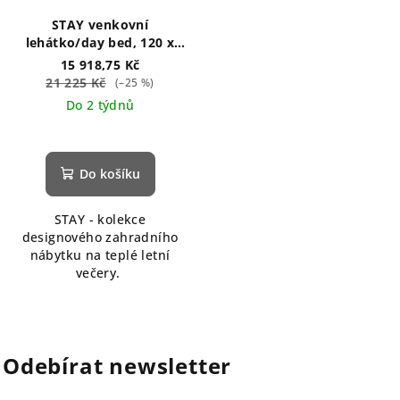
STAY venkovní
lehátko/day bed, 120 x
190 cm hnědé
15 918,75 Kč
21 225 Kč
(–25 %)
Do 2 týdnů
Průměrné
hodnocení
produktu
Do košíku
je
5,0
STAY - kolekce
z
designového zahradního
5
nábytku na teplé letní
hvězdiček.
večery.
Odebírat newsletter