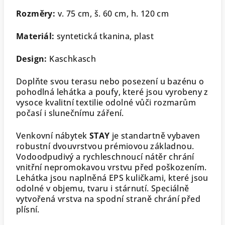
Rozměry:
v. 75 cm, š. 60 cm, h. 120 cm
Materiál:
syntetická tkanina, plast
Design:
Kaschkasch
Doplňte svou terasu nebo posezení u bazénu o
pohodlná lehátka a poufy, které jsou vyrobeny z
vysoce kvalitní textilie odolné vůči rozmarům
počasí i slunečnímu záření.
Venkovní nábytek
STAY
je standartně vybaven
robustní dvouvrstvou prémiovou základnou.
Vodoodpudivý a rychleschnoucí nátěr chrání
vnitřní nepromokavou vrstvu před poškozením.
Lehátka jsou naplněná EPS kuličkami, které jsou
odolné v objemu, tvaru i stárnutí. Speciálně
vytvořená vrstva na spodní straně chrání před
plísní.