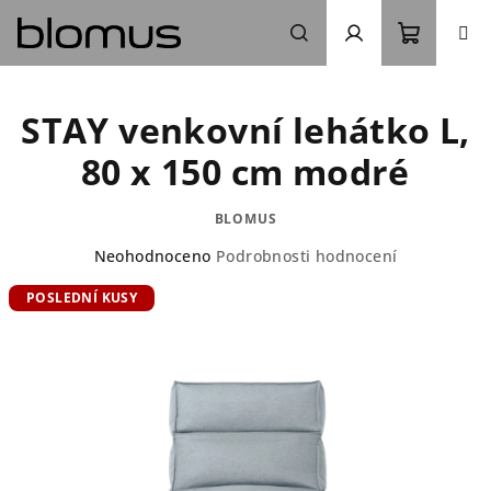
Přejít
na
obsah
Nákupn
Hledat
Přihlášení
STAY venkovní lehátko L,
košík
80 x 150 cm modré
BLOMUS
Průměrné
Neohodnoceno
Podrobnosti hodnocení
hodnocení
POSLEDNÍ KUSY
produktu
je
0,0
z
5
hvězdiček.