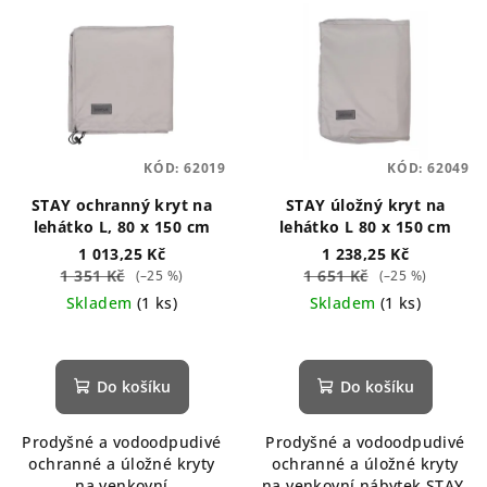
KÓD:
62019
KÓD:
62049
STAY ochranný kryt na
STAY úložný kryt na
lehátko L, 80 x 150 cm
lehátko L 80 x 150 cm
1 013,25 Kč
1 238,25 Kč
1 351 Kč
1 651 Kč
(–25 %)
(–25 %)
Skladem
(1 ks)
Skladem
(1 ks)
Do košíku
Do košíku
Prodyšné a vodoodpudivé
Prodyšné a vodoodpudivé
ochranné a úložné kryty
ochranné a úložné kryty
na venkovní
na venkovní nábytek STAY.