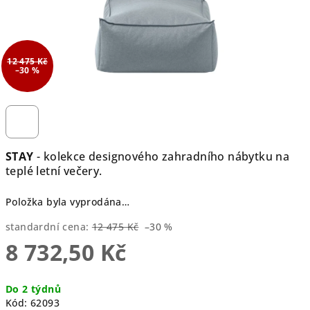
12 475 Kč
–30 %
STAY
- kolekce designového zahradního nábytku na
teplé letní večery.
Položka byla vyprodána…
standardní cena:
12 475 Kč
–30 %
8 732,50 Kč
Měrná
Do 2 týdnů
cena:
Kód:
62093