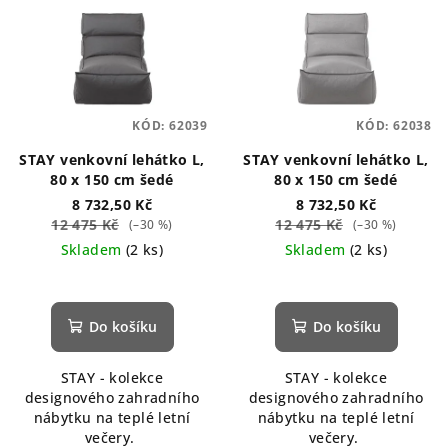
KÓD:
62039
KÓD:
62038
STAY venkovní lehátko L,
STAY venkovní lehátko L,
80 x 150 cm šedé
80 x 150 cm šedé
8 732,50 Kč
8 732,50 Kč
12 475 Kč
12 475 Kč
(–30 %)
(–30 %)
Skladem
(2 ks)
Skladem
(2 ks)
Průměrné
hodnocení
produktu
Do košíku
Do košíku
je
5,0
STAY - kolekce
STAY - kolekce
z
designového zahradního
designového zahradního
5
nábytku na teplé letní
nábytku na teplé letní
hvězdiček.
večery.
večery.