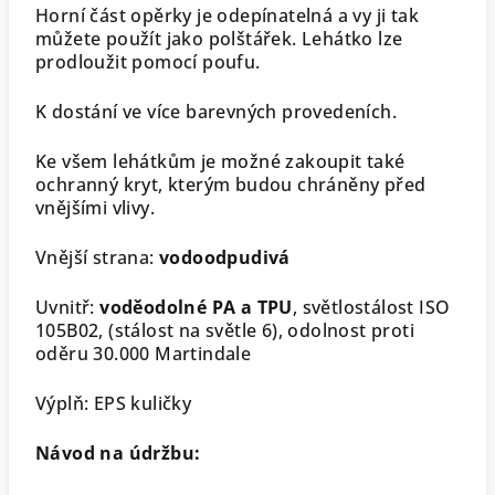
Horní část opěrky je odepínatelná a vy ji tak
můžete použít jako polštářek. Lehátko lze
prodloužit pomocí poufu.
K dostání ve více barevných provedeních.
Ke všem lehátkům je možné zakoupit také
ochranný kryt, kterým budou chráněny před
vnějšími vlivy.
Vnější strana:
vodoodpudivá
Uvnitř:
voděodolné PA a TPU
, světlostálost ISO
105B02, (stálost na světle 6), odolnost proti
oděru 30.000 Martindale
Výplň: EPS kuličky
Návod na údržbu: