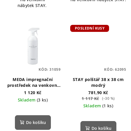
nábytek STAY.
POSLEDNÍ KUSY
KÓD:
31059
KÓD:
62095
MEDA impregnační
STAY polštář 38 x 38 cm
prostředek na venkovní
modrý
textil
1 120 Kč
781,90 Kč
1 117 Kč
(–30 %)
Skladem
(3 ks)
Skladem
(1 ks)
Do košíku
Do košíku