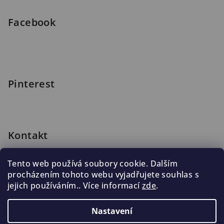
Facebook
Pinterest
Kontakt
shop
@
blomus.cz
Tento web používá soubory cookie. Dalším
222 316 990
procházením tohoto webu vyjadřujete souhlas s
776 019 998, 602 537 625
jejich používáním.. Více informací
zde
.
Nastavení