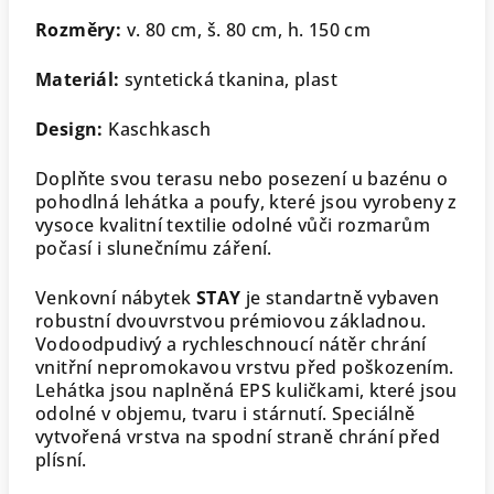
Rozměry:
v. 80 cm, š. 80 cm, h. 150 cm
Materiál:
syntetická tkanina, plast
Design:
Kaschkasch
Doplňte svou terasu nebo posezení u bazénu o
pohodlná lehátka a poufy, které jsou vyrobeny z
vysoce kvalitní textilie odolné vůči rozmarům
počasí i slunečnímu záření.
Venkovní nábytek
STAY
je standartně vybaven
robustní dvouvrstvou prémiovou základnou.
Vodoodpudivý a rychleschnoucí nátěr chrání
vnitřní nepromokavou vrstvu před poškozením.
Lehátka jsou naplněná EPS kuličkami, které jsou
odolné v objemu, tvaru i stárnutí. Speciálně
vytvořená vrstva na spodní straně chrání před
plísní.