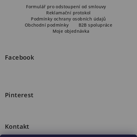
Z
á
Formulář pro odstoupení od smlouvy
Reklamační protokol
p
Podmínky ochrany osobních údajů
a
Obchodní podmínky
B2B spolupráce
Moje objednávka
t
í
Facebook
Pinterest
Kontakt