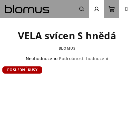
Přejít
na
obsah
Nákupn
Hledat
Přihlášení
VELA svícen S hnědá
košík
BLOMUS
Průměrné
Neohodnoceno
Podrobnosti hodnocení
hodnocení
POSLEDNÍ KUSY
produktu
je
0,0
z
5
hvězdiček.