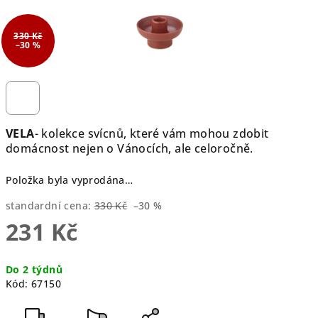
330 Kč
–30 %
VELA
- kolekce svícnů, které vám mohou zdobit
domácnost nejen o Vánocích, ale celoročně.
Položka byla vyprodána…
standardní cena:
330 Kč
–30 %
231 Kč
Měrná
Do 2 týdnů
cena:
Kód:
67150