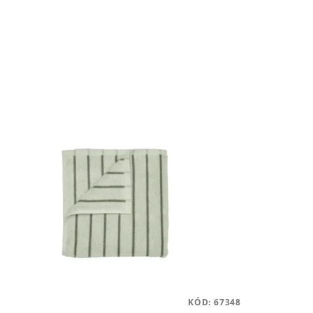
KÓD:
67348