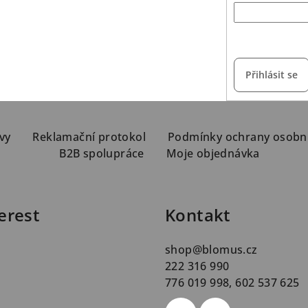
vložením e-mailu s
Přihlásit se
vy
Reklamační protokol
Podmínky ochrany osobn
B2B spolupráce
Moje objednávka
erest
Kontakt
shop
@
blomus.cz
222 316 990
776 019 998, 602 537 625