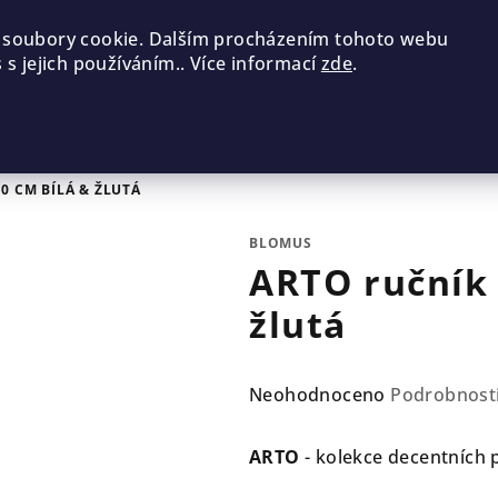
 soubory cookie. Dalším procházením tohoto webu
 s jejich používáním.. Více informací
zde
.
0 CM BÍLÁ & ŽLUTÁ
BLOMUS
ARTO ručník 
žlutá
Průměrné
Neohodnoceno
Podrobnost
hodnocení
produktu
ARTO
- kolekce decentních
je