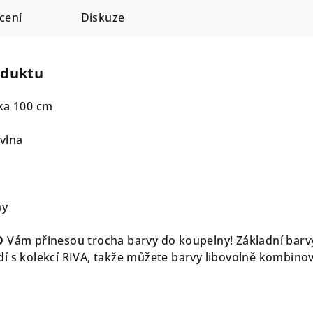
cení
Diskuze
oduktu
lka 100 cm
avlna
hy
O
Vám přinesou trocha barvy do koupelny! Základní barv
í s kolekcí RIVA, takže můžete barvy libovolně kombino