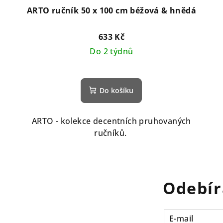
ARTO ručník 50 x 100 cm béžová & hnědá
633 Kč
Do 2 týdnů
Do košíku
ARTO - kolekce decentních pruhovaných
ručníků.
Odebír
E-mail