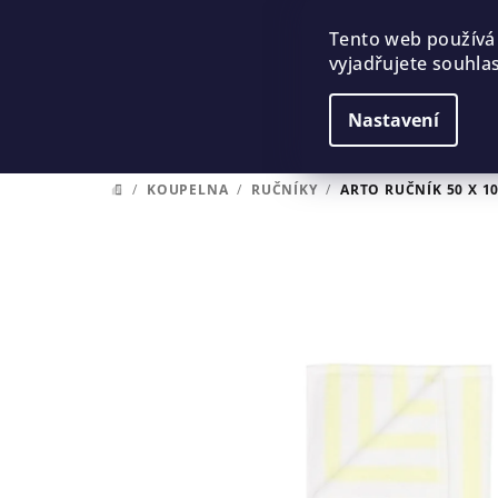
Přejít
na
Tento web používá
vyjadřujete souhlas
obsah
Nastavení
/
KOUPELNA
/
RUČNÍKY
/
ARTO RUČNÍK 50 X 10
DOMŮ