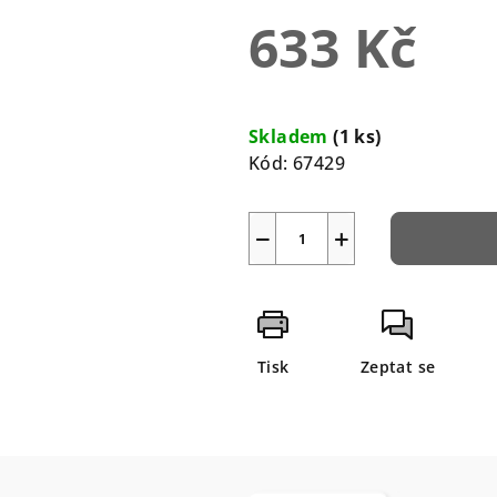
0,0
633 Kč
z
5
hvězdiček.
Měrná
cena:
Skladem
(1 ks)
Kód:
67429
−
+
Tisk
Zeptat se