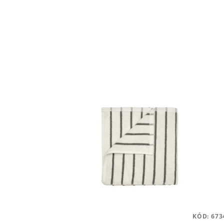
KÓD:
673