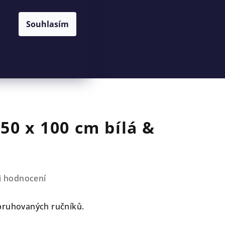
Souhlasím
Hledat
Přihlášení
Nákupní
košík
50 x 100 cm bílá &
i hodnocení
 pruhovaných ručníků.