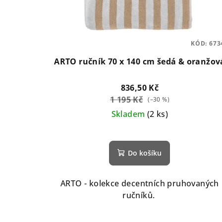
KÓD:
673
ARTO ručník 70 x 140 cm šedá & oranžov
836,50 Kč
1 195 Kč
(–30 %)
Skladem
(2 ks)
Do košíku
ARTO - kolekce decentních pruhovaných
ručníků.