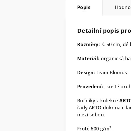
Popis
Hodno
Detailní popis pr
Rozměry:
š. 50 cm, dé
Materiál:
organická b
Design:
team Blomus
Provedení:
tkusté pru
Ručníky z kolekce
ART
řady ARTO dokonale lad
mezi sebou.
Froté 600 g/m².