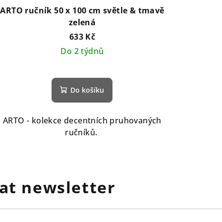
ARTO ručník 50 x 100 cm světle & tmavě
zelená
633 Kč
Do 2 týdnů
Do košíku
ARTO - kolekce decentních pruhovaných
ručníků.
at newsletter