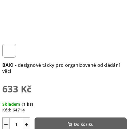
BAKI -
designové tácky pro organizované odkládání
věcí
633 Kč
Měrná
Skladem
(1 ks)
cena:
Kód:
64714
−
+
Do košíku