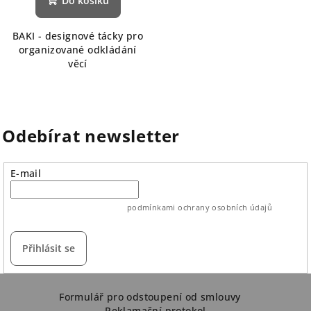
Do košíku
BAKI - designové tácky pro
organizované odkládání
věcí
Odebírat newsletter
E-mail
vložením e-mailu souhlasíte s
podmínkami ochrany osobních údajů
Přihlásit se
Z
á
Formulář pro odstoupení od smlouvy
Reklamační protokol