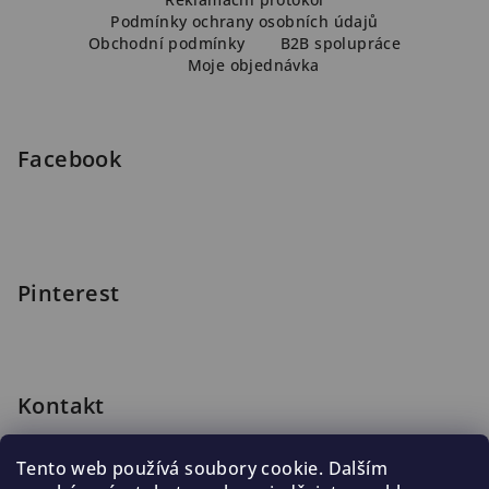
p
Podmínky ochrany osobních údajů
a
Obchodní podmínky
B2B spolupráce
Moje objednávka
t
í
Facebook
Pinterest
Kontakt
shop
@
blomus.cz
Tento web používá soubory cookie. Dalším
222 316 990