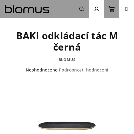
Přejít
na
obsah
Nákupn
Hledat
Přihlášení
BAKI odkládací tác M
košík
černá
BLOMUS
Průměrné
Neohodnoceno
Podrobnosti hodnocení
hodnocení
produktu
je
0,0
z
5
hvězdiček.