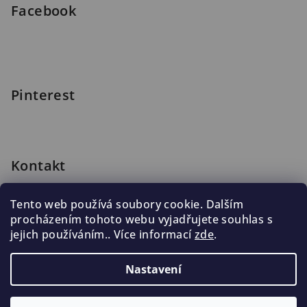
Facebook
Pinterest
Kontakt
shop
@
blomus.cz
Tento web používá soubory cookie. Dalším
222 316 990
procházením tohoto webu vyjadřujete souhlas s
776 019 998, 602 537 625
jejich používáním.. Více informací
zde
.
Nastavení
Copyright 2026
Blomus.cz
. Všechna práva vyhrazena.