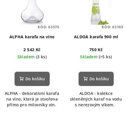
KÓD:
63570
KÓD:
63169
ALPHA karafa na víno
ALDOA karafa 900 ml
2 542 Kč
750 Kč
Skladem
(3 ks)
Skladem
(>5 ks)
Do košíku
Do košíku
ALPHA - dekorativní karafa
ALDOA - kolekce
na víno, která je stvořena
skleněných karaf na vodu
přímo pro milovníky vín.
s nerezovým víkem.