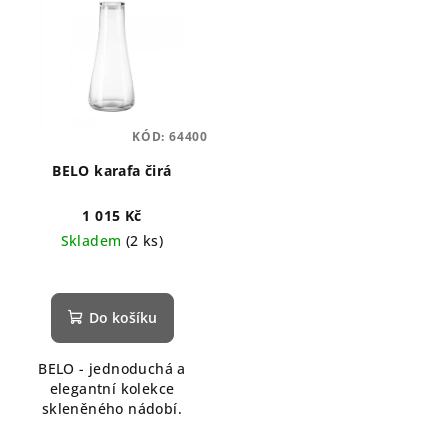
KÓD:
64400
BELO karafa čirá
1 015 Kč
Skladem
(2 ks)
Do košíku
BELO - jednoduchá a
elegantní kolekce
skleněného nádobí.