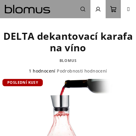
Přejít
na
obsah
Nákupn
Hledat
Přihlášení
DELTA dekantovací karafa
košík
na víno
BLOMUS
Průměrné
1 hodnocení
Podrobnosti hodnocení
hodnocení
POSLEDNÍ KUSY
produktu
je
5,0
z
5
hvězdiček.