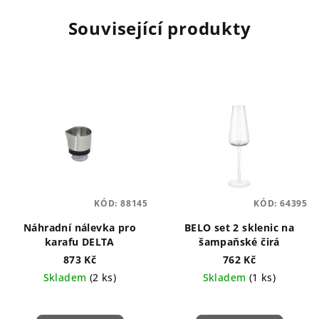
Související produkty
KÓD:
88145
KÓD:
64395
Náhradní nálevka pro
BELO set 2 sklenic na
karafu DELTA
šampaňské čirá
873 Kč
762 Kč
Skladem
(2 ks)
Skladem
(1 ks)
Průměrné
hodnocení