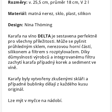
Rozměry:
v. 25,5 cm, průměr 18 cm, V 2 l
Materiál:
matná nerez, sklo, plast, silikon
Design:
Nina Thöming
Karafa na víno
DELTA
je sestavena perfektně
pro všechny příležitosti. Může se pyšnit
průhledným sklem, nerezovou horní částí,
silikonem a filtrem s rozptylovačem. Díky
důmyslnosti výrobců a integrovanému filtru
zachytí karafa případný korek a sediment ve
víně.
Karafy byly vytvořeny zkušenými skláři a
případné bublinky dělají z každého kusu
originál.
Lze mýt v myčce na nádobí.