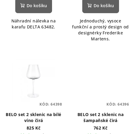
produktu
Do košíku
Do košíku
je
5,0
Náhradní nálevka na
Jednoduchý, vysoce
z
karafu DELTA 63482.
funkční a prostý design od
5
designérky Frederike
hvězdiček.
Martens.
KÓD:
64398
KÓD:
64396
BELO set 2 sklenic na bílé
BELO set 2 sklenic na
víno čirá
šampaňské čirá
825 Kč
762 Kč