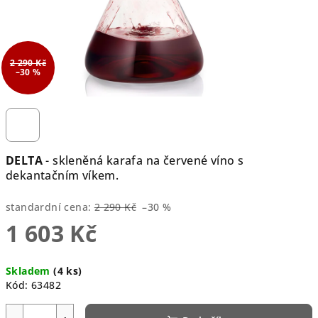
2 290 Kč
–30 %
DELTA
- skleněná karafa na červené víno s
dekantačním víkem.
standardní cena:
2 290 Kč
–30 %
1 603 Kč
Měrná
Skladem
(4 ks)
cena:
Kód:
63482