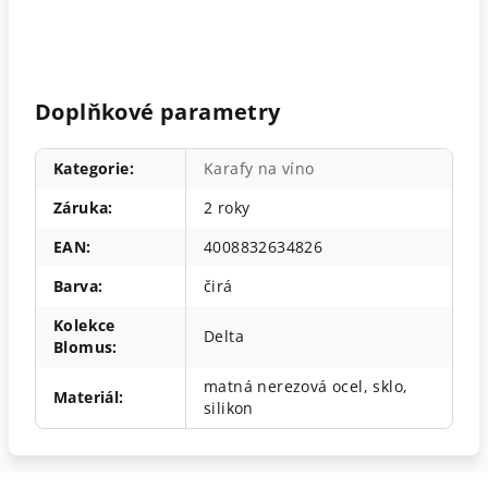
Doplňkové parametry
Kategorie
:
Karafy na ví­no
Záruka
:
2 roky
EAN
:
4008832634826
Barva
:
čirá
Kolekce
Delta
Blomus
:
matná nerezová ocel, sklo,
Materiál
:
silikon