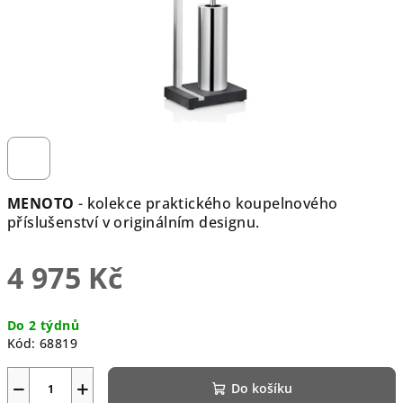
MENOTO
- kolekce praktického koupelnového
příslušenství v originálním designu.
4 975 Kč
Měrná
Do 2 týdnů
cena:
Kód:
68819
−
+
Do košíku