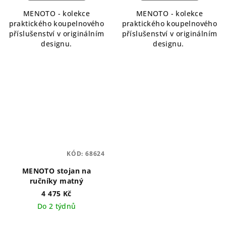
5,0
MENOTO - kolekce
MENOTO - kolekce
z
praktického koupelnového
praktického koupelnového
5
příslušenství v originálním
příslušenství v originálním
hvězdiček.
designu.
designu.
KÓD:
68624
MENOTO stojan na
ručníky matný
4 475 Kč
Do 2 týdnů