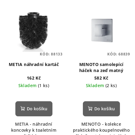
KÓD:
88133
KÓD:
68839
METIA náhradní kartáč
MENOTO samolepící
háček na zeď matný
162 Kč
582 Kč
Skladem
(1 ks)
Skladem
(2 ks)
Do košíku
Do košíku
METIA - náhradní
MENOTO - kolekce
koncovky k toaletním
praktického koupelnového