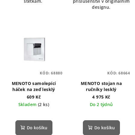
štětkám.
příslušenství v originálním
designu.
KÓD:
68880
KÓD:
68664
MENOTO samolepící
MENOTO stojan na
háček na zeď lesklý
ručníky lesklý
609 Kč
4 975 Kč
Skladem
(2 ks)
Do 2 týdnů
Průměrné
hodnocení
produktu
Do košíku
Do košíku
je