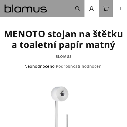
Přejít
na
obsah
Nákupn
Hledat
Přihlášení
MENOTO stojan na štětku
košík
a toaletní papír matný
BLOMUS
Průměrné
Neohodnoceno
Podrobnosti hodnocení
hodnocení
produktu
je
0,0
z
5
hvězdiček.