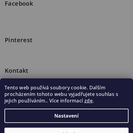
Facebook
Pinterest
Kontakt
shop
@
blomus.cz
Tento web používá soubory cookie. Dalším
222 316 990
procházením tohoto webu vyjadřujete souhlas s
776 019 998, 602 537 625
jejich používáním.. Více informací
zde
.
Nastavení
Copyright 2026
Blomus.cz
. Všechna práva vyhrazena.