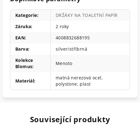
Kategorie
:
DRŽÁKY NA TOALETNÍ PAPÍR
Záruka
:
2 roky
EAN
:
4008832688195
Barva
:
silver/stříbrná
Kolekce
Menoto
Blomus
:
matná nerezová ocel,
Materiál
:
polystone, plast
Související produkty