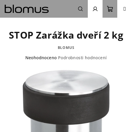
Přejít
na
obsah
Nákupn
Hledat
Přihlášení
STOP Zarážka dveří 2 kg
košík
BLOMUS
Průměrné
Neohodnoceno
Podrobnosti hodnocení
hodnocení
produktu
je
0,0
z
5
hvězdiček.