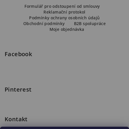
Z
á
Formulář pro odstoupení od smlouvy
Reklamační protokol
p
Podmínky ochrany osobních údajů
a
Obchodní podmínky
B2B spolupráce
Moje objednávka
t
í
Facebook
Pinterest
Kontakt