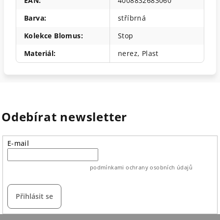
EAN
:
4008832683060
Barva
:
stříbrná
Kolekce Blomus
:
Stop
Materiál
:
nerez, Plast
Odebírat newsletter
E-mail
vložením e-mailu souhlasíte s
podmínkami ochrany osobních údajů
Přihlásit se