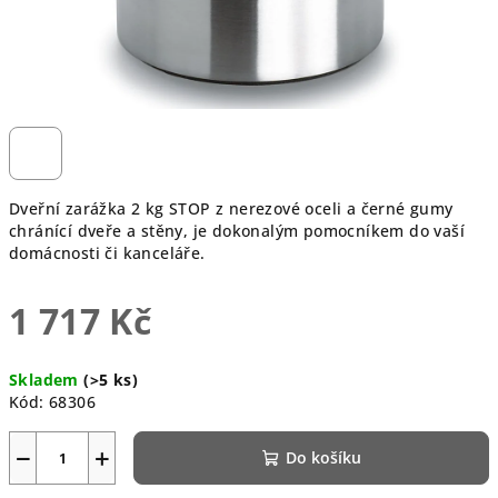
Dveřní zarážka 2 kg STOP z nerezové oceli a černé gumy
chránící dveře a stěny, je dokonalým pomocníkem do vaší
domácnosti či kanceláře.
1 717 Kč
Měrná
Skladem
(>5 ks)
cena:
Kód:
68306
−
+
Do košíku