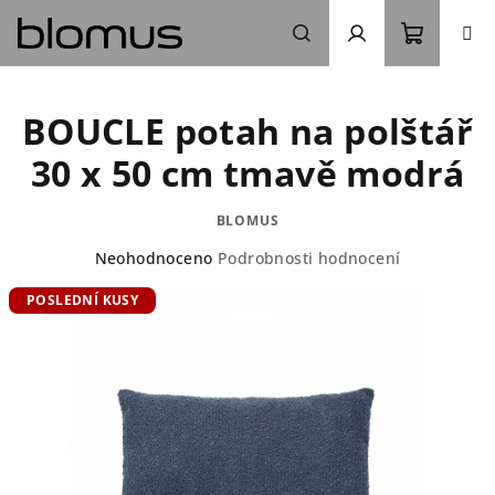
Přejít
na
obsah
Nákupn
Hledat
Přihlášení
BOUCLE potah na polštář
košík
30 x 50 cm tmavě modrá
BLOMUS
Průměrné
Neohodnoceno
Podrobnosti hodnocení
hodnocení
POSLEDNÍ KUSY
produktu
je
0,0
z
5
hvězdiček.