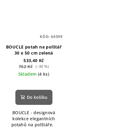
KÓD:
66599
BOUCLE potah na polštář
30 x 50 cm zelená
533,40 Kč
762 Kč
(–30 %)
Skladem
(4 ks)
Do košíku
BOUCLE - designová
kolekce elegantních
potahů na polštáře.