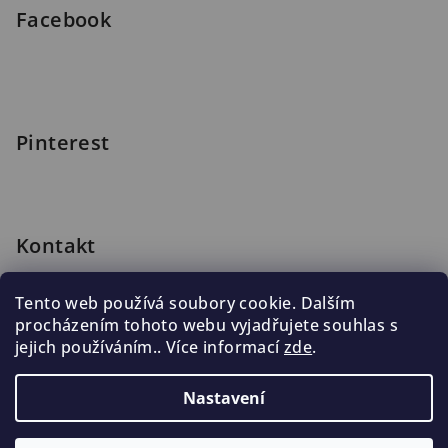
Facebook
Pinterest
Kontakt
shop
@
blomus.cz
Tento web používá soubory cookie. Dalším
222 316 990
procházením tohoto webu vyjadřujete souhlas s
776 019 998, 602 537 625
jejich používáním.. Více informací
zde
.
Nastavení
Copyright 2026
Blomus.cz
. Všechna práva vyhrazena.