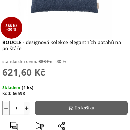
888 Kč
–30 %
BOUCLE
- designová kolekce elegantních potahů na
polštáře.
standardní cena:
888 Kč
–30 %
621,60 Kč
Měrná
Skladem
(1 ks)
cena:
Kód:
66598
−
+
Do košíku