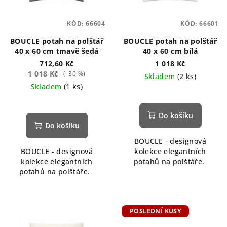
KÓD:
66604
KÓD:
66601
BOUCLE potah na polštář
BOUCLE potah na polštář
40 x 60 cm tmavě šedá
40 x 60 cm bílá
712,60 Kč
1 018 Kč
1 018 Kč
(–30 %)
Skladem
(2 ks)
Skladem
(1 ks)
Průměrné
hodnocení
Do košíku
produktu
Do košíku
je
BOUCLE - designová
5,0
BOUCLE - designová
kolekce elegantních
z
kolekce elegantních
potahů na polštáře.
5
potahů na polštáře.
hvězdiček.
POSLEDNÍ KUSY