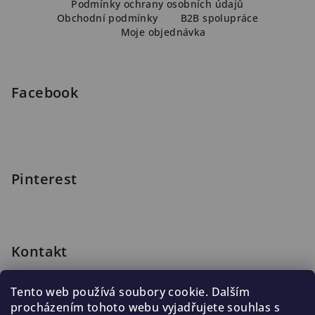
p
Podmínky ochrany osobních údajů
a
Obchodní podmínky
B2B spolupráce
Moje objednávka
t
í
Facebook
Pinterest
Kontakt
shop
@
blomus.cz
Tento web používá soubory cookie. Dalším
222 316 990
procházením tohoto webu vyjadřujete souhlas s
776 019 998, 602 537 625