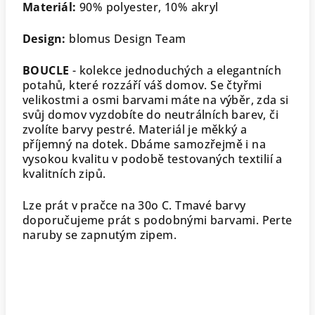
Materiál:
90% polyester, 10% akryl
Design:
blomus Design Team
BOUCLE
- kolekce jednoduchých a elegantních
potahů, které rozzáří váš domov. Se čtyřmi
velikostmi a osmi barvami máte na výběr, zda si
svůj domov vyzdobíte do neutrálních barev, či
zvolíte barvy pestré. Materiál je měkký a
příjemný na dotek. Dbáme samozřejmě i na
vysokou kvalitu v podobě testovaných textilií a
kvalitních zipů.
Lze prát v pračce na 30o C. Tmavé barvy
doporučujeme prát s podobnými barvami. Perte
naruby se zapnutým zipem.