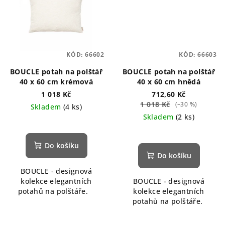
KÓD:
66602
KÓD:
66603
BOUCLE potah na polštář
BOUCLE potah na polštář
40 x 60 cm krémová
40 x 60 cm hnědá
1 018 Kč
712,60 Kč
1 018 Kč
(–30 %)
Skladem
(4 ks)
Skladem
(2 ks)
Do košíku
Do košíku
BOUCLE - designová
kolekce elegantních
BOUCLE - designová
potahů na polštáře.
kolekce elegantních
potahů na polštáře.