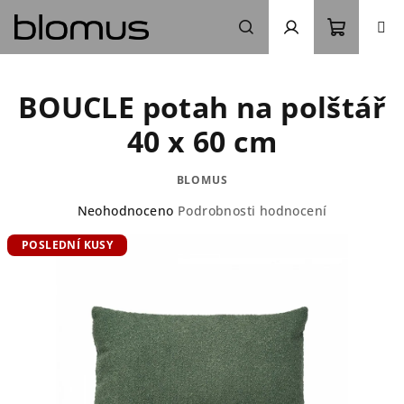
Přejít
na
obsah
Nákupn
Hledat
Přihlášení
BOUCLE potah na polštář
košík
40 x 60 cm
BLOMUS
Průměrné
Neohodnoceno
Podrobnosti hodnocení
hodnocení
POSLEDNÍ KUSY
produktu
je
0,0
z
5
hvězdiček.