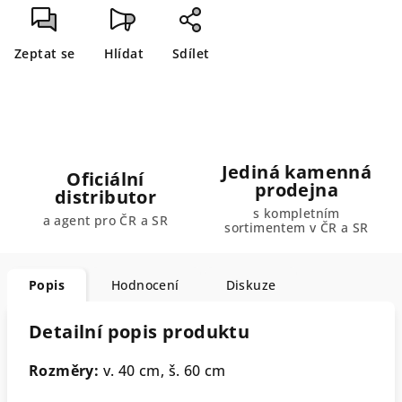
Zeptat se
Hlídat
Sdílet
Jediná kamenná
Oficiální
prodejna
distributor
s kompletním
a agent pro ČR a SR
sortimentem v ČR a SR
Popis
Hodnocení
Diskuze
Detailní popis produktu
Rozměry:
v. 40 cm, š. 60 cm