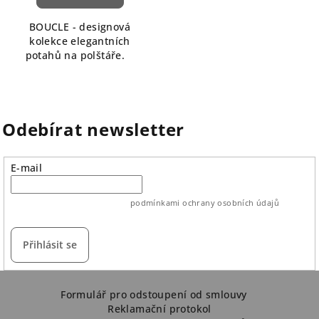
BOUCLE - designová
kolekce elegantních
potahů na polštáře.
Odebírat newsletter
E-mail
vložením e-mailu souhlasíte s
podmínkami ochrany osobních údajů
Přihlásit se
Z
á
Formulář pro odstoupení od smlouvy
Reklamační protokol