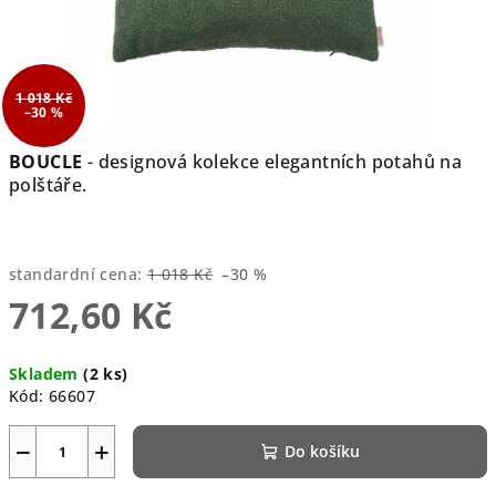
1 018 Kč
–30 %
BOUCLE
- designová kolekce elegantních potahů na
polštáře.
standardní cena:
1 018 Kč
–30 %
712,60 Kč
Měrná
Skladem
(2 ks)
cena:
Kód:
66607
−
+
Do košíku