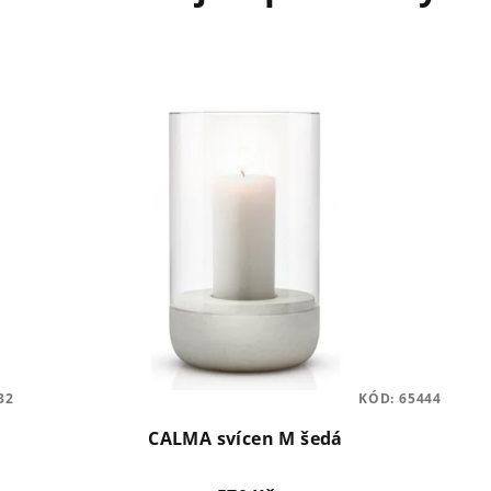
32
KÓD:
65444
CALMA svícen M šedá