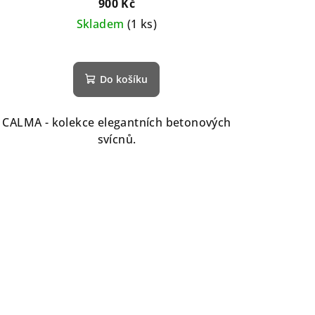
900 Kč
Skladem
(1 ks)
Do košíku
CALMA - kolekce elegantních betonových
svícnů.