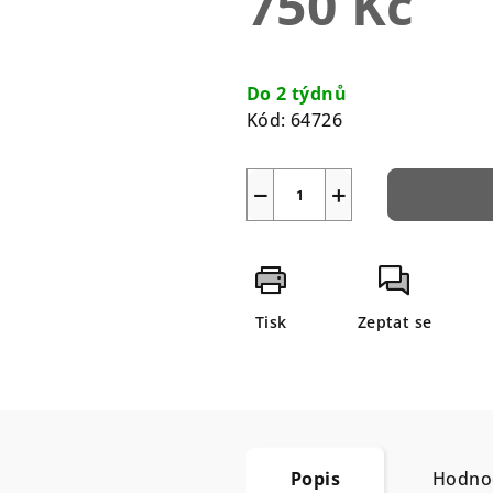
750 Kč
5
hvězdiček.
Měrná
cena:
Do 2 týdnů
Kód:
64726
−
+
Tisk
Zeptat se
Popis
Hodno