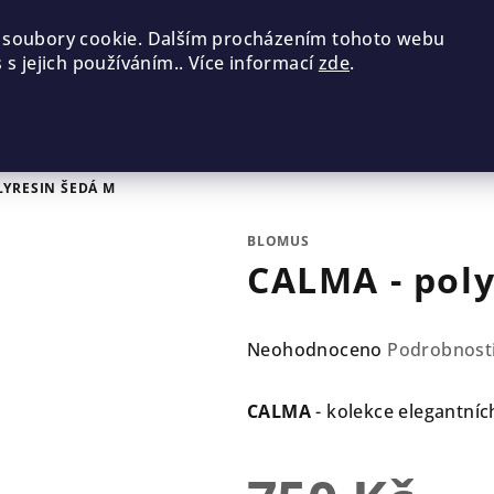
 soubory cookie. Dalším procházením tohoto webu
 s jejich používáním.. Více informací
zde
.
LYRESIN ŠEDÁ M
BLOMUS
CALMA - poly
Průměrné
Neohodnoceno
Podrobnost
hodnocení
produktu
CALMA
- kolekce elegantníc
je
0,0
z