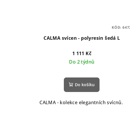
KÓD:
647
CALMA svícen - polyresin šedá L
1 111 Kč
Do 2 týdnů
Do košíku
CALMA - kolekce elegantních svícnů.