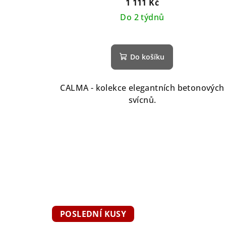
1 111 Kč
Do 2 týdnů
Do košíku
CALMA - kolekce elegantních betonových
svícnů.
POSLEDNÍ KUSY