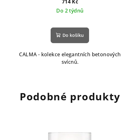
714 Kč
Do 2 týdnů
Do košíku
CALMA - kolekce elegantních betonových
svícnů.
Podobné produkty