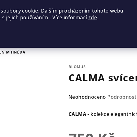
 soubory cookie. Dalším procházením tohoto webu
 s jejich používáním.. Více informací
zde
.
CEN M HNĚDÁ
BLOMUS
CALMA svíce
Průměrné
Neohodnoceno
Podrobnost
hodnocení
produktu
CALMA
- kolekce elegantníc
je
0,0
z