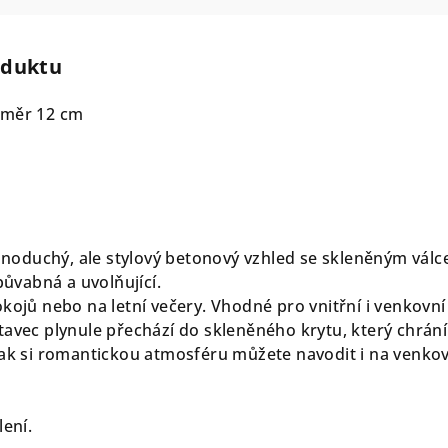
oduktu
ůměr 12 cm
noduchý, ale stylový betonový vzhled se skleněným válc
půvabná a uvolňující.
kojů nebo na letní večery. Vhodné pro vnitřní i venkovní
tavec plynule přechází do skleněného krytu, který chrání
tak si romantickou atmosféru můžete navodit i na venko
lení.