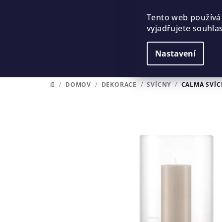
Přejít
na
Tento web používá
vyjadřujete souhlas
obsah
Nastavení
/
DOMOV
/
DEKORACE
/
SVÍCNY
/
CALMA SVÍ
DOMŮ