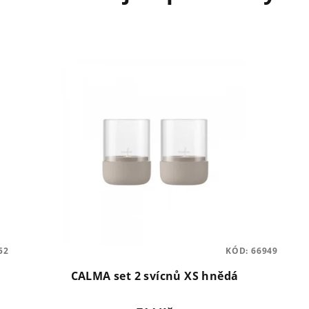
52
KÓD:
66949
CALMA set 2 svícnů XS hnědá