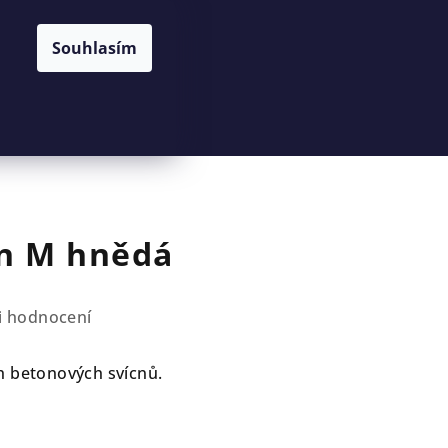
Souhlasím
Hledat
Přihlášení
Nákupní
košík
n M hnědá
i hodnocení
h betonových svícnů.