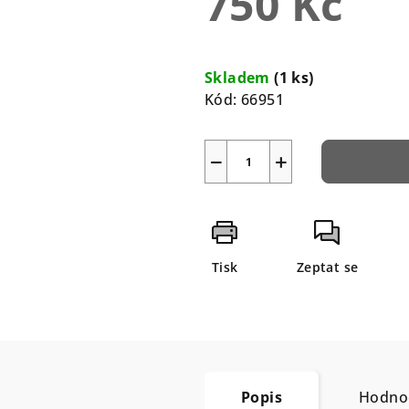
750 Kč
5
hvězdiček.
Měrná
cena:
Skladem
(1 ks)
Kód:
66951
−
+
Tisk
Zeptat se
Popis
Hodno