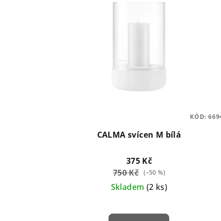
KÓD:
669
CALMA svícen M bílá
375 Kč
750 Kč
(–50 %)
Skladem
(2 ks)