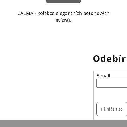
CALMA - kolekce elegantních betonových
svícnů.
Odebír
E-mail
vložením e-mailu s
Přihlásit se