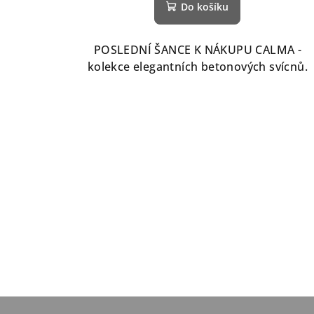
Do košíku
POSLEDNÍ ŠANCE K NÁKUPU CALMA -
kolekce elegantních betonových svícnů.
Z