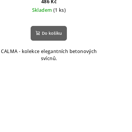
486 Kč
Skladem
(1 ks)
Do košíku
CALMA - kolekce elegantních betonových
svícnů.