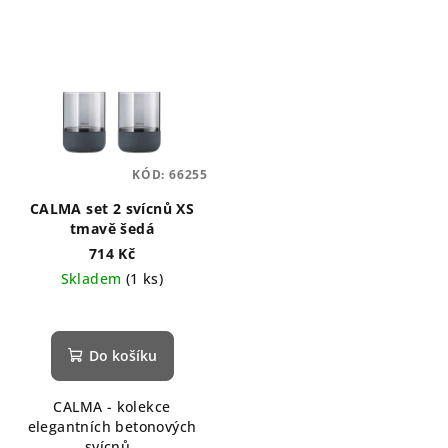
KÓD:
66255
CALMA set 2 svícnů XS
tmavě šedá
714 Kč
Skladem
(1 ks)
Průměrné
hodnocení
produktu
Do košíku
je
5,0
CALMA - kolekce
z
elegantních betonových
5
svícnů.