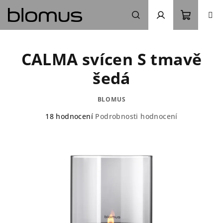
Přejít
na
obsah
Nákupn
Hledat
Přihlášení
CALMA svícen S tmavě
košík
šedá
BLOMUS
Průměrné
18 hodnocení
Podrobnosti hodnocení
hodnocení
produktu
je
5,0
z
5
hvězdiček.