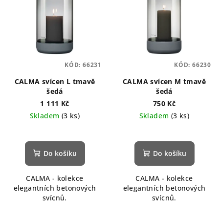
KÓD:
66231
KÓD:
66230
CALMA svícen L tmavě
CALMA svícen M tmavě
šedá
šedá
1 111 Kč
750 Kč
Skladem
(3 ks)
Skladem
(3 ks)
Do košíku
Do košíku
CALMA - kolekce
CALMA - kolekce
elegantních betonových
elegantních betonových
svícnů.
svícnů.