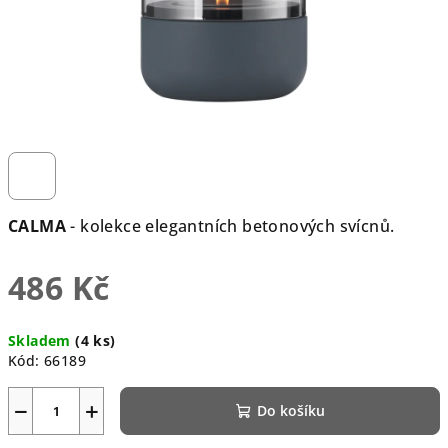
CALMA
- kolekce elegantních betonových svícnů.
486 Kč
Měrná
Skladem
(4 ks)
cena:
Kód:
66189
−
+
Do košíku