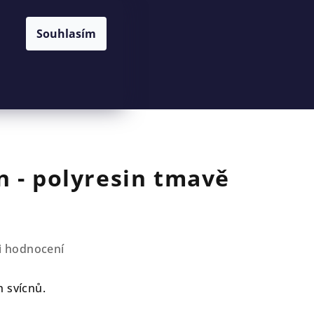
Souhlasím
Hledat
Přihlášení
Nákupní
košík
 - polyresin tmavě
i hodnocení
h svícnů.