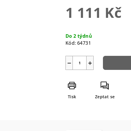
0,0
1 111 Kč
z
5
hvězdiček.
Měrná
cena:
Do 2 týdnů
Kód:
64731
−
+
Tisk
Zeptat se