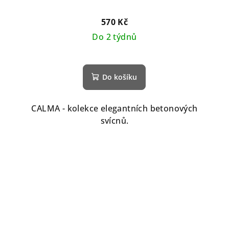
570 Kč
Do 2 týdnů
Do košíku
CALMA - kolekce elegantních betonových
svícnů.