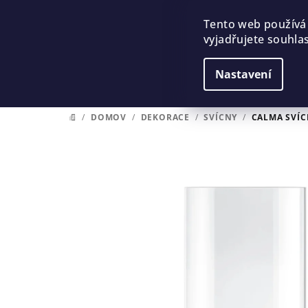
Přejít
na
Tento web používá
vyjadřujete souhlas
obsah
Nastavení
/
DOMOV
/
DEKORACE
/
SVÍCNY
/
CALMA SVÍC
DOMŮ