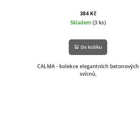
384 Kč
Skladem
(3 ks)
Do košíku
CALMA - kolekce elegantních betonových
svícnů.