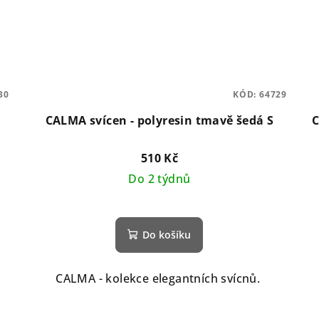
30
KÓD:
64729
CALMA svícen - polyresin tmavě šedá S
C
510 Kč
Do 2 týdnů
Do košíku
CALMA - kolekce elegantních svícnů.