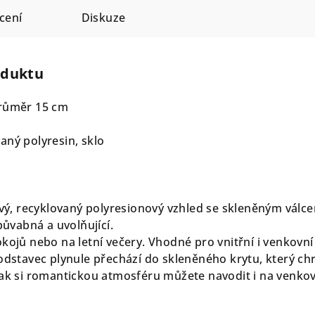
cení
Diskuze
oduktu
průměr 15 cm
aný polyresin, sklo
ý, recyklovaný polyresionový vzhled se skleněným válc
půvabná a uvolňující.
kojů nebo na letní večery. Vhodné pro vnitřní i venkovní
podstavec plynule přechází do skleněného krytu, který ch
tak si romantickou atmosféru můžete navodit i na venko