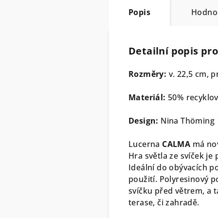
Popis
Hodno
Detailní popis pr
Rozměry:
v. 22,5 cm, 
Materiál:
50% recyklov
Design:
Nina Thöming
Lucerna
CALMA
má nov
Hra světla ze svíček je 
Ideální do obývacích po
použití. Polyresinový 
svíčku před větrem, a 
terase, či zahradě.