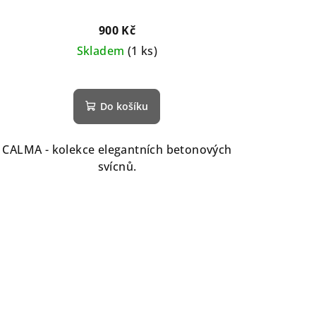
900 Kč
Skladem
(1 ks)
Do košíku
CALMA - kolekce elegantních betonových
svícnů.