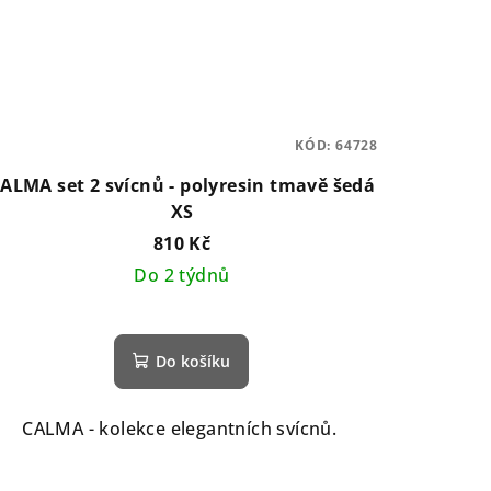
KÓD:
64728
ALMA set 2 svícnů - polyresin tmavě šedá
XS
810 Kč
Do 2 týdnů
Do košíku
CALMA - kolekce elegantních svícnů.