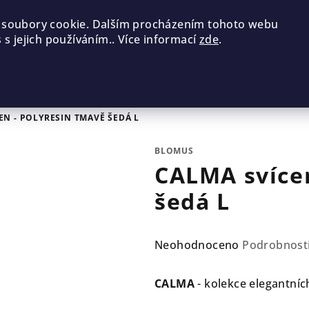
 soubory cookie. Dalším procházením tohoto webu
 s jejich používáním.. Více informací
zde
.
EN - POLYRESIN TMAVĚ ŠEDÁ L
BLOMUS
CALMA svícen
šedá L
Průměrné
Neohodnoceno
Podrobnost
hodnocení
produktu
CALMA
- kolekce elegantníc
je