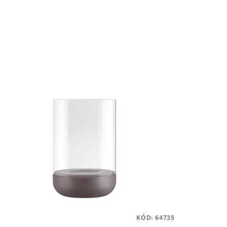
KÓD:
64735