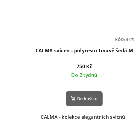
KÓD:
647
CALMA svícen - polyresin tmavě šedá M
750 Kč
Do 2 týdnů
Do košíku
CALMA - kolekce elegantních svícnů.