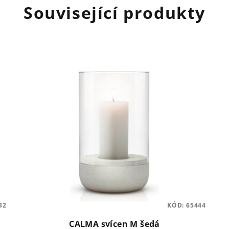
Související produkty
32
KÓD:
65444
CALMA svícen M šedá