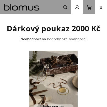
Přejít
na
obsah
Nákupn
Hledat
Přihlášení
Dárkový poukaz 2000 Kč
košík
Průměrné
Neohodnoceno
Podrobnosti hodnocení
hodnocení
produktu
je
0,0
z
5
hvězdiček.