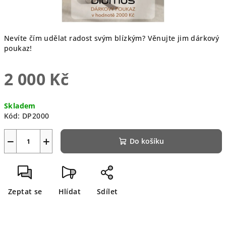
Nevíte čím udělat radost svým blízkým? Věnujte jim dárkový
poukaz!
2 000 Kč
Měrná
Skladem
cena:
Kód:
DP2000
−
+
Do košíku
Zeptat se
Hlídat
Sdílet