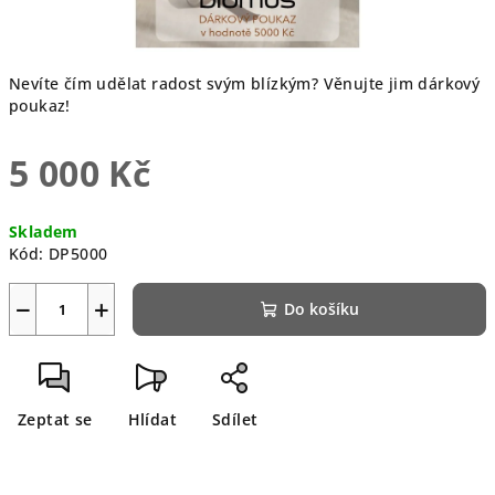
Nevíte čím udělat radost svým blízkým? Věnujte jim dárkový
poukaz!
5 000 Kč
Měrná
Skladem
cena:
Kód:
DP5000
−
+
Do košíku
Zeptat se
Hlídat
Sdílet