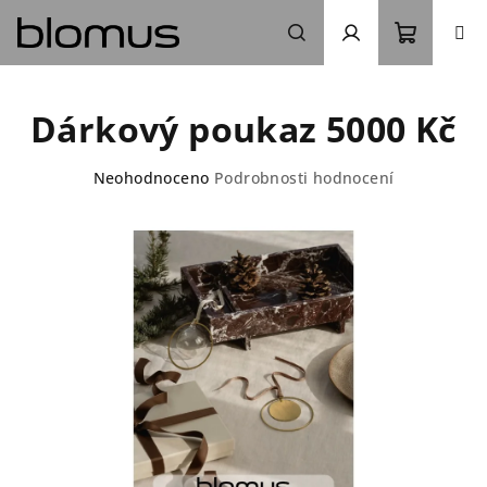
Přejít
na
obsah
Nákupn
Hledat
Přihlášení
Dárkový poukaz 5000 Kč
košík
Průměrné
Neohodnoceno
Podrobnosti hodnocení
hodnocení
produktu
je
0,0
z
5
hvězdiček.