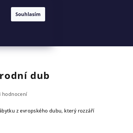
Souhlasím
Hledat
Přihlášení
Nákupní
košík
írodní dub
i hodnocení
ábytku z evropského dubu, který rozzáří