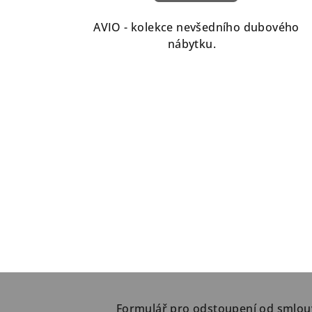
AVIO - kolekce nevšedního dubového
nábytku.
Z
á
Formulář pro odstoupení od smlou