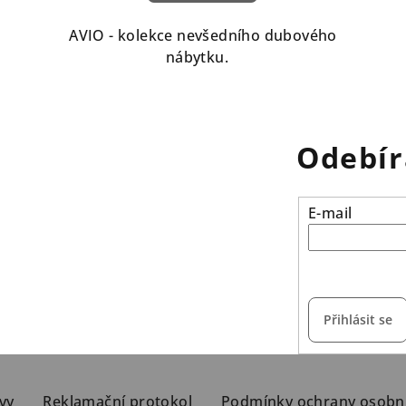
AVIO - kolekce nevšedního dubového
nábytku.
Odebír
E-mail
vložením e-mailu s
Přihlásit se
vy
Reklamační protokol
Podmínky ochrany osobn