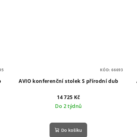
95
KÓD:
66693
b
AVIO konferenční stolek S přírodní dub
14 725 Kč
Do 2 týdnů
Do košíku