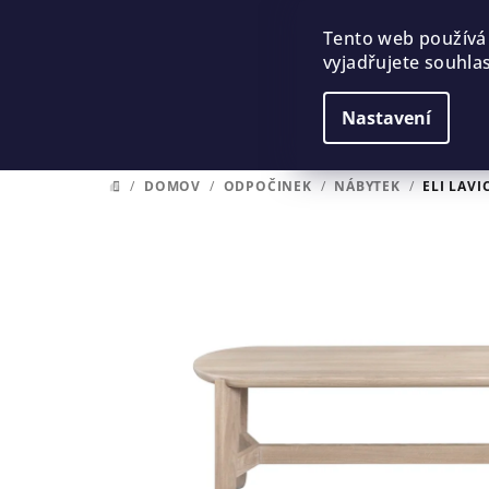
Přejít
na
Tento web používá
vyjadřujete souhlas
obsah
Nastavení
/
DOMOV
/
ODPOČINEK
/
NÁBYTEK
/
ELI LAVI
DOMŮ