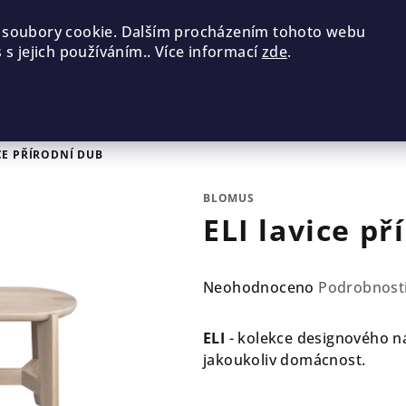
 soubory cookie. Dalším procházením tohoto webu
 s jejich používáním.. Více informací
zde
.
CE PŘÍRODNÍ DUB
BLOMUS
ELI lavice př
Průměrné
Neohodnoceno
Podrobnost
hodnocení
produktu
ELI
- kolekce designového n
je
jakoukoliv domácnost.
0,0
z