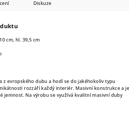
cení
Diskuze
oduktu
110 cm, hl. 39,5 cm
vo
a z evropského dubu a hodí se do jakéhokoliv typu
nikátnosti rozzáří každý interiér. Masivní konstrukce a 
aké jemnost. Na výrobu se využívá kvalitní masivní duby