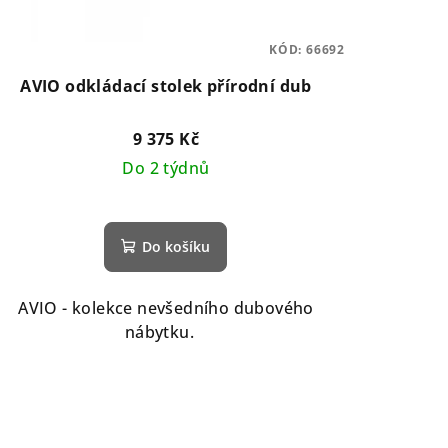
KÓD:
66692
AVIO odkládací stolek přírodní dub
9 375 Kč
Do 2 týdnů
Do košíku
AVIO - kolekce nevšedního dubového
nábytku.