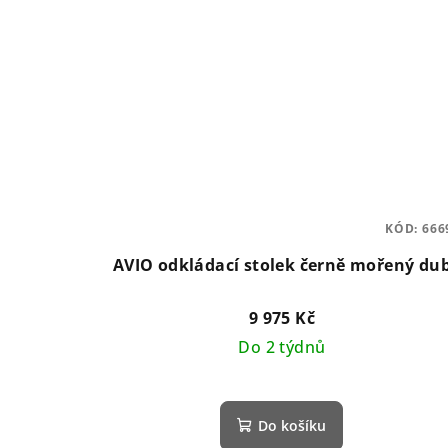
KÓD:
666
AVIO odkládací stolek černě mořený du
9 975 Kč
Do 2 týdnů
Do košíku