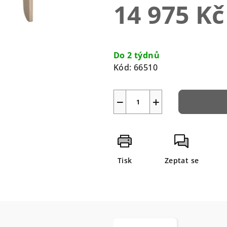
14 975 Kč
5
hvězdiček.
Měrná
cena:
Do 2 týdnů
Kód:
66510
−
+
Tisk
Zeptat se