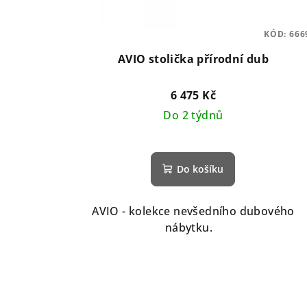
KÓD:
666
AVIO stolička přírodní dub
6 475 Kč
Do 2 týdnů
Do košíku
AVIO - kolekce nevšedního dubového
nábytku.