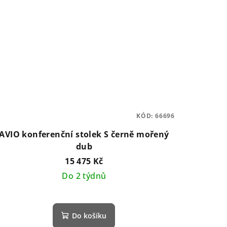
KÓD:
66696
AVIO konferenční stolek S černě mořený
dub
15 475 Kč
Do 2 týdnů
Do košíku