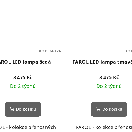
KÓD:
66126
KÓ
AROL LED lampa šedá
FAROL LED lampa tmavě
3 475 Kč
3 475 Kč
Do 2 týdnů
Do 2 týdnů
Do košíku
Do košíku
L - kolekce přenosných
FAROL - kolekce přeno