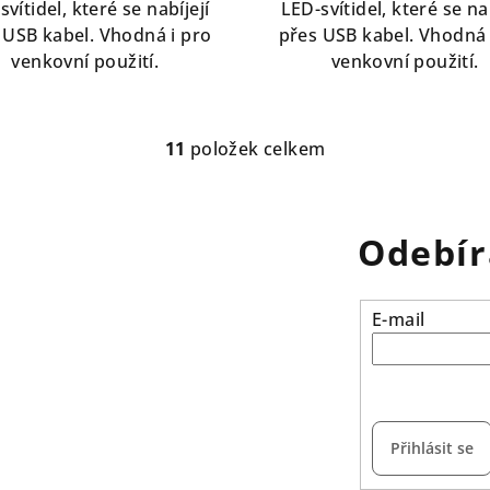
svítidel, které se nabíjejí
LED-svítidel, které se nab
 USB kabel. Vhodná i pro
přes USB kabel. Vhodná 
venkovní použití.
venkovní použití.
11
položek celkem
O
v
l
Odebír
á
d
a
E-mail
c
í
vložením e-mailu s
p
r
Přihlásit se
v