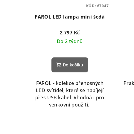
KÓD:
67047
FAROL LED lampa mini šedá
2 797 Kč
Do 2 týdnů
Do košíku
FAROL - kolekce přenosných
Prak
LED svítidel, které se nabíjejí
přes USB kabel. Vhodná i pro
venkovní použití.