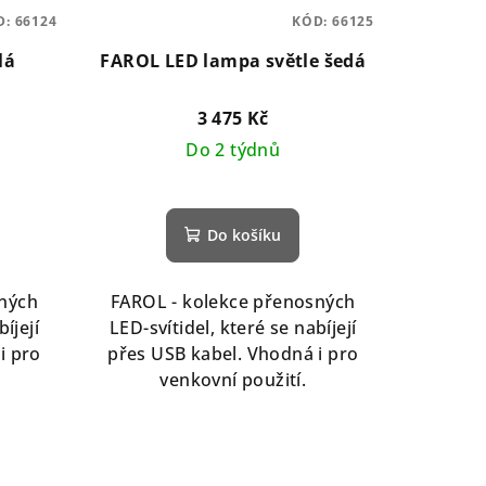
D:
66124
KÓD:
66125
lá
FAROL LED lampa světle šedá
3 475 Kč
Do 2 týdnů
Průměrné
hodnocení
Do košíku
produktu
je
5,0
sných
FAROL - kolekce přenosných
z
íjejí
LED-svítidel, které se nabíjejí
5
i pro
přes USB kabel. Vhodná i pro
hvězdiček.
venkovní použití.