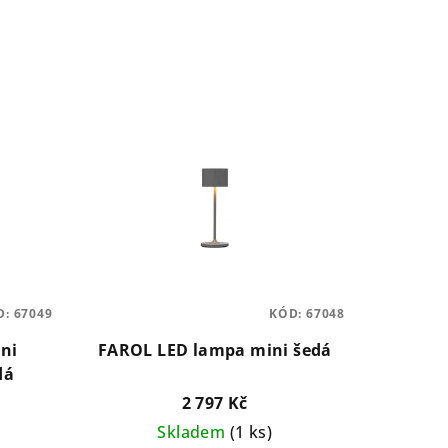
D:
67049
KÓD:
67048
ni
FAROL LED lampa mini šedá
dá
2 797 Kč
Skladem
(1 ks)