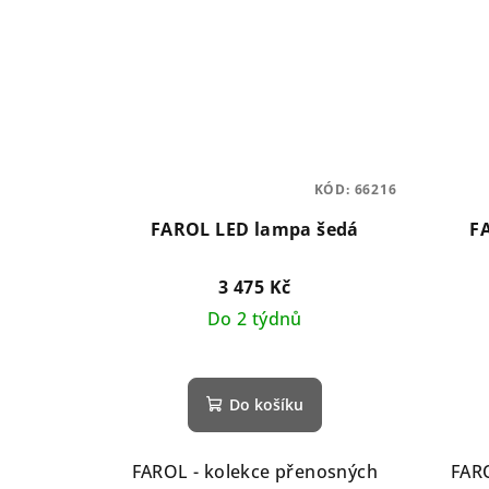
KÓD:
66216
FAROL LED lampa šedá
F
3 475 Kč
Do 2 týdnů
Do košíku
FAROL - kolekce přenosných
FARO