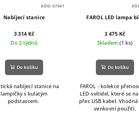
KÓD:
67041
KÓ
Nabíjecí stanice
FAROL LED lampa bí
3 314 Kč
3 475 Kč
Do 2 týdnů
Skladem
(1 ks)
Do košíku
Do košíku
tická nabíjecí stanice na
FAROL - kolekce přeno
lampičky s kulatým
LED-svítidel, které se nab
podstavcem.
přes USB kabel. Vhodná 
venkovní použití.