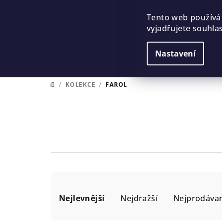
Přejít
na
Tento web používá
vyjadřujete souhlas
obsah
Nastavení
/
KOLEKCE
/
FAROL
DOMŮ
Ř
Nejlevnější
Nejdražší
Nejprodávan
a