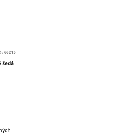
D:
66215
 šedá
sných