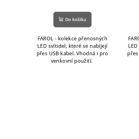
u
k
Do košíku
t
ů
FAROL - kolekce přenosných
FARO
LED svítidel, které se nabíjejí
LED 
přes USB kabel. Vhodná i pro
přes
venkovní použití.