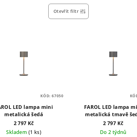
Otevřít filtr
KÓD:
67050
KÓ
AROL LED lampa mini
FAROL LED lampa mi
metalická šedá
metalická tmavě še
2 797 Kč
2 797 Kč
Skladem
(1 ks)
Do 2 týdnů