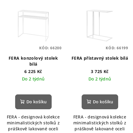
KÓD:
66200
KÓD:
66199
FERA konzolový stolek
FERA přístavný stolek bílá
bílá
6 225 Kč
3 725 Kč
Do 2 týdnů
Do 2 týdnů
Do košíku
Do košíku
FERA - designová kolekce
FERA - designová kolekce
minimalistických stolků z
minimalistických stolků z
práškově lakované oceli
práškově lakované oceli