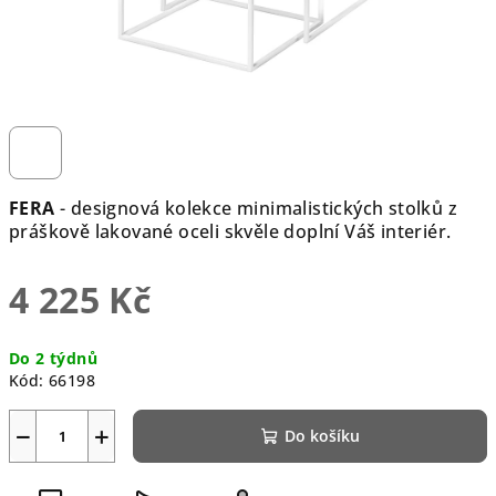
FERA
- designová kolekce minimalistických stolků z
práškově lakované oceli skvěle doplní Váš interiér.
4 225 Kč
Měrná
Do 2 týdnů
cena:
Kód:
66198
−
+
Do košíku