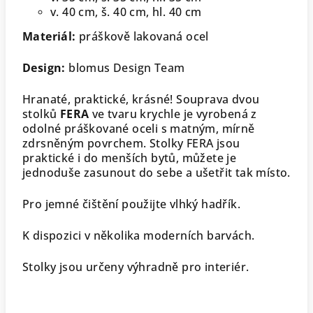
v. 40 cm, š. 40 cm, hl. 40 cm
Materiál:
práškově lakovaná ocel
Design:
blomus Design Team
Hranaté, praktické, krásné! Souprava dvou
stolků
FERA
ve tvaru krychle je vyrobená z
odolné práškované oceli s matným, mírně
zdrsněným povrchem. Stolky FERA jsou
praktické i do menších bytů, můžete je
jednoduše zasunout do sebe a ušetřit tak místo.
Pro jemné čištění použijte vlhký hadřík.
K dispozici v několika moderních barvách.
Stolky jsou určeny výhradně pro interiér.