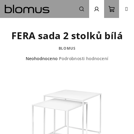
Přejít
na
obsah
Nákupn
Hledat
Přihlášení
FERA sada 2 stolků bílá
košík
BLOMUS
Průměrné
Neohodnoceno
Podrobnosti hodnocení
hodnocení
produktu
je
0,0
z
5
hvězdiček.