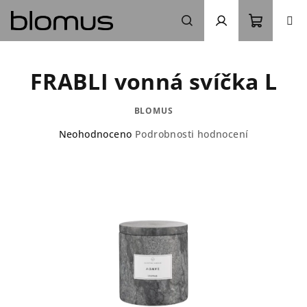
Přejít
na
obsah
Nákupn
Hledat
Přihlášení
FRABLI vonná svíčka L
košík
BLOMUS
Průměrné
Neohodnoceno
Podrobnosti hodnocení
hodnocení
produktu
je
0,0
z
5
hvězdiček.