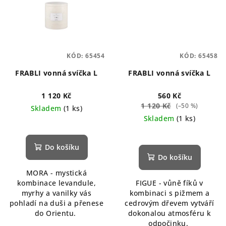
KÓD:
65454
KÓD:
65458
FRABLI vonná svíčka L
FRABLI vonná svíčka L
1 120 Kč
560 Kč
1 120 Kč
(–50 %)
Skladem
(1 ks)
Skladem
(1 ks)
Do košíku
Do košíku
MORA - mystická
kombinace levandule,
FIGUE - vůně fíků v
myrhy a vanilky vás
kombinaci s pižmem a
pohladí na duši a přenese
cedrovým dřevem vytváří
do Orientu.
dokonalou atmosféru k
odpočinku.