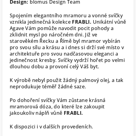
Design:
blomus Design Team
Spojením elegantního mramoru a vonné svíčky
vznikla jedinečná kolekce
FRABLI.
Unikátní vůně
Agave Vám pomůže navodit pocit pohody a
zklidnit mysl po náročném dni. Již ve
starověkém Řecku a Římě byl mramor vybírán
pro svou sílu a krásu a i dnes si drží své místo v
architektuře pro svou nadčasovou eleganci a
jedinečnost kresby. Svíčky vydrží hořet po velmi
dlouhou dobu a provoní celý Váš byt.
K výrobě nebyl použit žádný palmový olej, a tak
neprodukuje téměř žádné saze.
Po dohoření svíčky Vám zůstane krásná
mramorová dóza, do které lze zakoupit
jakoukoliv náplň vůně
FRABLI.
K dispozici i v dalších provedeních.