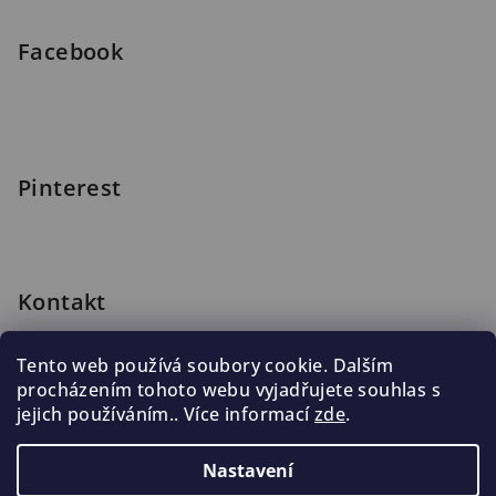
Facebook
Pinterest
Kontakt
shop
@
blomus.cz
Tento web používá soubory cookie. Dalším
222 316 990
procházením tohoto webu vyjadřujete souhlas s
776 019 998, 602 537 625
jejich používáním.. Více informací
zde
.
Nastavení