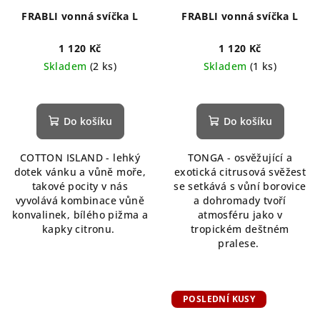
FRABLI vonná svíčka L
FRABLI vonná svíčka L
1 120 Kč
1 120 Kč
Skladem
(2 ks)
Skladem
(1 ks)
Do košíku
Do košíku
COTTON ISLAND - lehký
TONGA - osvěžující a
dotek vánku a vůně moře,
exotická citrusová svěžest
takové pocity v nás
se setkává s vůní borovice
vyvolává kombinace vůně
a dohromady tvoří
konvalinek, bílého pižma a
atmosféru jako v
kapky citronu.
tropickém deštném
pralese.
POSLEDNÍ KUSY