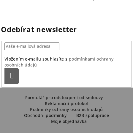
Odebírat newsletter
Vložením e-mailu souhlasíte s
podmínkami ochrany
osobních údajů
Přihlásit
se
Z
á
Formulář pro odstoupení od smlouvy
Reklamační protokol
p
Podmínky ochrany osobních údajů
a
Obchodní podmínky
B2B spolupráce
Moje objednávka
t
í