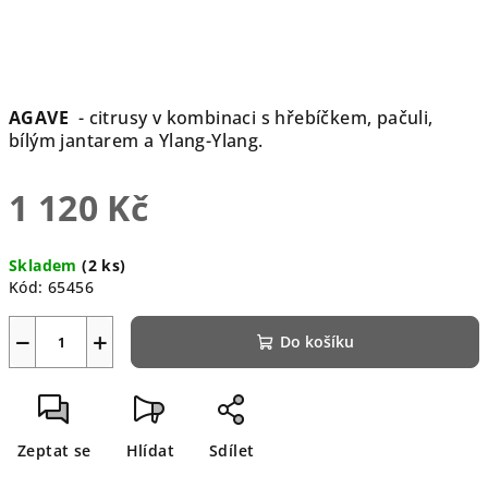
AGAVE
- citrusy v kombinaci s hřebíčkem, pačuli,
bílým jantarem a Ylang-Ylang.
1 120 Kč
Měrná
Skladem
(2 ks)
cena:
Kód:
65456
−
+
Do košíku
Zeptat se
Hlídat
Sdílet