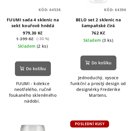
KÓD:
64538
KÓD:
64396
FUUMI sada 4 sklenic na
BELO set 2 sklenic na
sekt kouřově hnědá
šampaňské čirá
979,30 Kč
762 Kč
1 399 Kč
(–30 %)
Skladem
(3 ks)
Skladem
(2 ks)
Do košíku
Do košíku
Jednoduchý, vysoce
FUUMI - kolekce
funkční a prostý design od
neotřelého, ručně
designérky Frederike
foukaného skleněného
Martens.
nádobí.
POSLEDNÍ KUSY