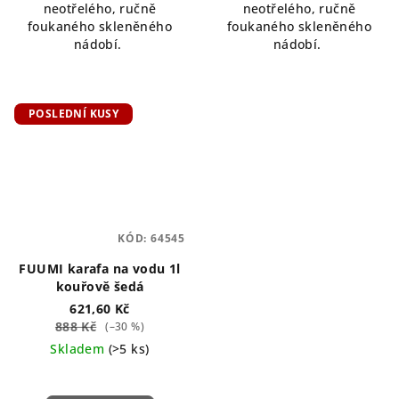
neotřelého, ručně
neotřelého, ručně
foukaného skleněného
foukaného skleněného
nádobí.
nádobí.
POSLEDNÍ KUSY
KÓD:
64545
FUUMI karafa na vodu 1l
kouřově šedá
621,60 Kč
888 Kč
(–30 %)
Skladem
(>5 ks)