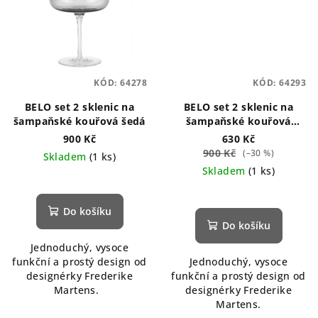
KÓD:
64278
KÓD:
64293
BELO set 2 sklenic na
BELO set 2 sklenic na
šampaňské kouřová šedá
šampaňské kouřová
hnědá
900 Kč
630 Kč
900 Kč
(–30 %)
Skladem
(1 ks)
Skladem
(1 ks)
Do košíku
Do košíku
Jednoduchý, vysoce
funkční a prostý design od
Jednoduchý, vysoce
designérky Frederike
funkční a prostý design od
Martens.
designérky Frederike
Martens.