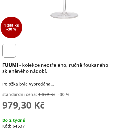
1 399 Kč
–30 %
FUUMI
- kolekce neotřelého, ručně foukaného
skleněného nádobí.
Položka byla vyprodána…
standardní cena:
1 399 Kč
–30 %
979,30 Kč
Měrná
Do 2 týdnů
cena:
Kód:
64537