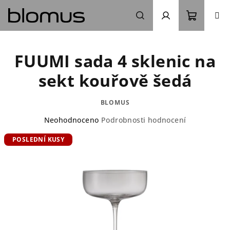
Přejít
na
obsah
Nákupn
Hledat
Přihlášení
FUUMI sada 4 sklenic na
košík
sekt kouřově šedá
BLOMUS
Průměrné
Neohodnoceno
Podrobnosti hodnocení
hodnocení
POSLEDNÍ KUSY
produktu
je
0,0
z
5
hvězdiček.