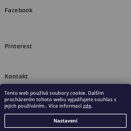
Facebook
Pinterest
Kontakt
shop
@
blomus.cz
Tento web používá soubory cookie. Dalším
222 316 990
procházením tohoto webu vyjadřujete souhlas s
776 019 998, 602 537 625
jejich používáním.. Více informací
zde
.
Nastavení