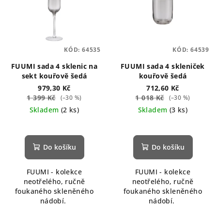
KÓD:
64535
KÓD:
64539
FUUMI sada 4 sklenic na
FUUMI sada 4 skleniček
sekt kouřově šedá
kouřově šedá
979,30 Kč
712,60 Kč
1 399 Kč
1 018 Kč
(–30 %)
(–30 %)
Skladem
(2 ks)
Skladem
(3 ks)
Do košíku
Do košíku
FUUMI - kolekce
FUUMI - kolekce
neotřelého, ručně
neotřelého, ručně
foukaného skleněného
foukaného skleněného
nádobí.
nádobí.