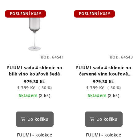
POSLEDNÍ KUSY
POSLEDNÍ KUSY
KÓD:
64541
KÓD:
64543
FUUMI sada 4 sklenic na
FUUMI sada 4 sklenic na
bílé víno kouřově šedá
červené víno kouřově
šedá
979,30 Kč
979,30 Kč
1 399 Kč
1 399 Kč
(–30 %)
(–30 %)
Skladem
(2 ks)
Skladem
(2 ks)
Do košíku
Do košíku
FUUMI - kolekce
FUUMI - kolekce