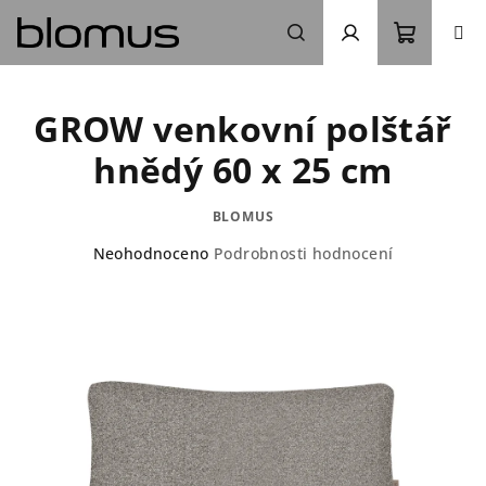
Přejít
na
obsah
Nákupn
Hledat
Přihlášení
GROW venkovní polštář
košík
hnědý 60 x 25 cm
BLOMUS
Průměrné
Neohodnoceno
Podrobnosti hodnocení
hodnocení
produktu
je
0,0
z
5
hvězdiček.