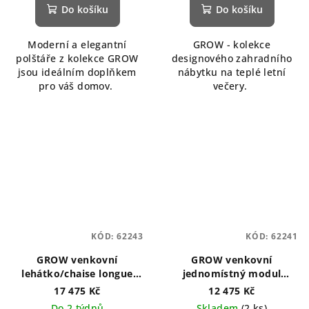
Do košíku
Do košíku
Moderní a elegantní
GROW - kolekce
polštáře z kolekce GROW
designového zahradního
jsou ideálním doplňkem
nábytku na teplé letní
pro váš domov.
večery.
KÓD:
62243
KÓD:
62241
GROW venkovní
GROW venkovní
lehátko/chaise longue
jednomístný modul
hnědé 75 x 145 cm
hnědý 75 x 95 cm
17 475 Kč
12 475 Kč
Do 2 týdnů
Skladem
(2 ks)