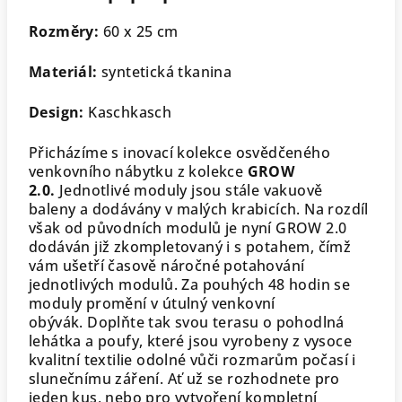
Rozměry:
60 x 25 cm
Materiál:
syntetická tkanina
Design:
Kaschkasch
Přicházíme s inovací kolekce osvědčeného
venkovního nábytku z kolekce
GROW
2.0.
Jednotlivé moduly jsou stále vakuově
baleny a dodávány v malých krabicích. Na rozdíl
však od původních modulů je nyní GROW 2.0
dodáván již zkompletovaný i s potahem, čímž
vám ušetří časově náročné potahování
jednotlivých modulů. Za pouhých 48 hodin se
moduly promění v útulný venkovní
obývák. Doplňte tak svou terasu o pohodlná
lehátka a poufy, které jsou vyrobeny z vysoce
kvalitní textilie odolné vůči rozmarům počasí i
slunečnímu záření. Ať už se rozhodnete pro
jeden kus, nebo pro vytvoření kompletní