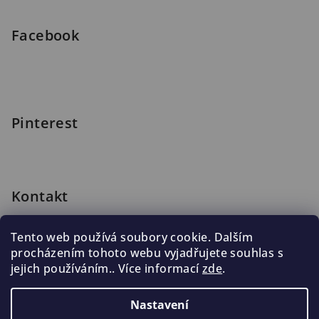
í
Facebook
Pinterest
Kontakt
shop
@
blomus.cz
Tento web používá soubory cookie. Dalším
222 316 990
procházením tohoto webu vyjadřujete souhlas s
776 019 998, 602 537 625
jejich používáním.. Více informací
zde
.
Nastavení