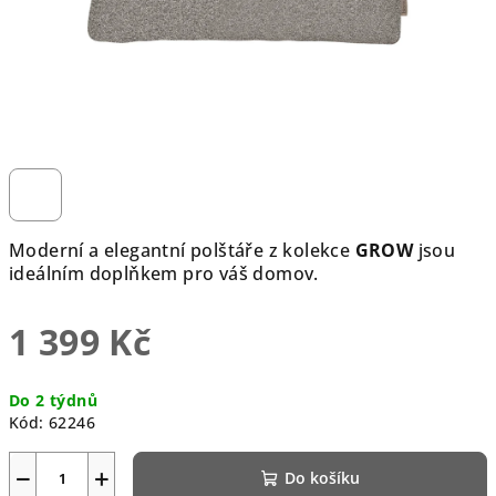
Moderní a elegantní polštáře z kolekce
GROW
jsou
ideálním doplňkem pro váš domov.
1 399 Kč
Měrná
Do 2 týdnů
cena:
Kód:
62246
−
+
Do košíku