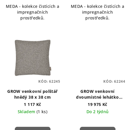
MEDA - kolekce čistících a
MEDA - kolekce čistících a
impregnačních
impregnačních
prostředků.
prostředků.
KÓD:
62245
KÓD:
62244
GROW venkovní polštář
GROW venkovní
hnědý 38 x 38 cm
dvoumístné lehátko
hnědé 130 x 95 cm
1 117 Kč
19 975 Kč
Skladem
(1 ks)
Do 2 týdnů