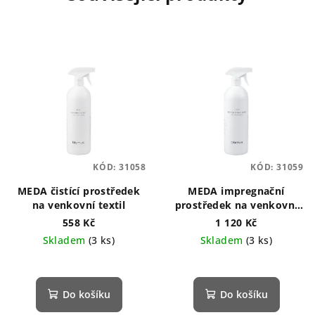
KÓD:
31058
KÓD:
31059
MEDA čistící prostředek
MEDA impregnační
na venkovní textil
prostředek na venkovní
textil
558 Kč
1 120 Kč
Skladem
(3 ks)
Skladem
(3 ks)
Do košíku
Do košíku