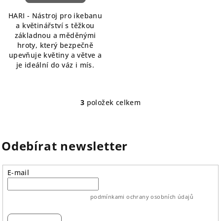
HARI - Nástroj pro ikebanu
a květinářství s těžkou
základnou a měděnými
hroty, který bezpečně
upevňuje květiny a větve a
je ideální do váz i mís.
3
položek celkem
O
v
l
á
Odebírat newsletter
d
a
E-mail
c
í
p
vložením e-mailu souhlasíte s
podmínkami ochrany osobních údajů
r
v