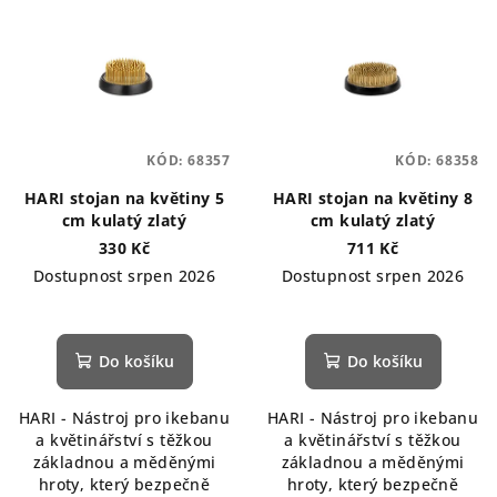
ý
d
p
u
i
k
s
t
p
ů
KÓD:
68357
KÓD:
68358
r
o
HARI stojan na květiny 5
HARI stojan na květiny 8
cm kulatý zlatý
cm kulatý zlatý
d
330 Kč
711 Kč
u
Dostupnost srpen 2026
Dostupnost srpen 2026
k
t
ů
Do košíku
Do košíku
HARI - Nástroj pro ikebanu
HARI - Nástroj pro ikebanu
a květinářství s těžkou
a květinářství s těžkou
základnou a měděnými
základnou a měděnými
hroty, který bezpečně
hroty, který bezpečně