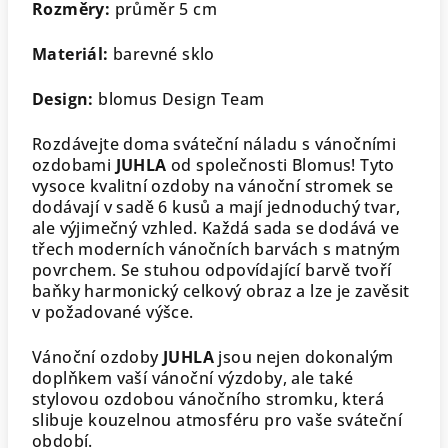
Rozměry:
průměr 5 cm
Materiál:
barevné sklo
Design:
blomus Design Team
Rozdávejte doma sváteční náladu s vánočními
ozdobami
JUHLA
od společnosti Blomus! Tyto
vysoce kvalitní ozdoby na vánoční stromek se
dodávají v sadě 6 kusů a mají jednoduchý tvar,
ale výjimečný vzhled. Každá sada se dodává ve
třech moderních vánočních barvách s matným
povrchem. Se stuhou odpovídající barvě tvoří
baňky harmonický celkový obraz a lze je zavěsit
v požadované výšce.
Vánoční ozdoby
JUHLA
jsou nejen dokonalým
doplňkem vaší vánoční výzdoby, ale také
stylovou ozdobou vánočního stromku, která
slibuje kouzelnou atmosféru pro vaše sváteční
období.