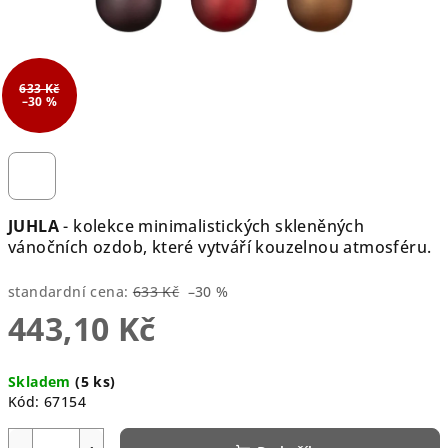
633 Kč
–30 %
JUHLA
- kolekce minimalistických skleněných
vánočních ozdob, které vytváří kouzelnou atmosféru.
standardní cena:
633 Kč
–30 %
443,10 Kč
Měrná
Skladem
(5 ks)
cena:
Kód:
67154