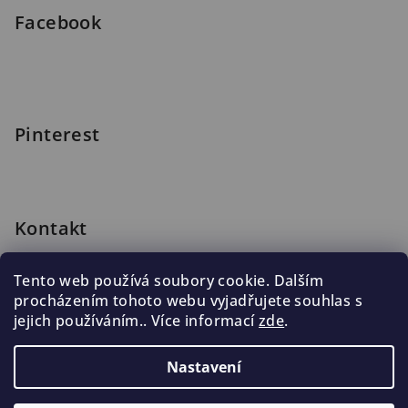
Facebook
Pinterest
Kontakt
shop
@
blomus.cz
Tento web používá soubory cookie. Dalším
222 316 990
procházením tohoto webu vyjadřujete souhlas s
776 019 998, 602 537 625
jejich používáním.. Více informací
zde
.
Nastavení