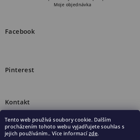
Moje objednávka
t
í
Facebook
Pinterest
Kontakt
shop
@
blomus.cz
Tento web používá soubory cookie. Dalším
222 316 990
procházením tohoto webu vyjadřujete souhlas s
776 019 998, 602 537 625
jejich používáním.. Více informací
zde
.