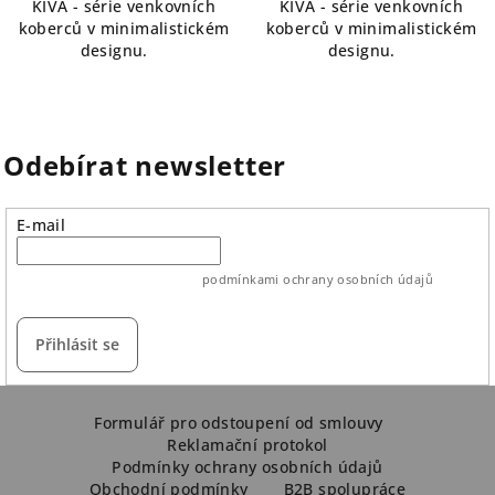
KIVA - série venkovních
KIVA - série venkovních
koberců v minimalistickém
koberců v minimalistickém
designu.
designu.
Odebírat newsletter
E-mail
vložením e-mailu souhlasíte s
podmínkami ochrany osobních údajů
Přihlásit se
Z
á
Formulář pro odstoupení od smlouvy
Reklamační protokol
p
Podmínky ochrany osobních údajů
a
Obchodní podmínky
B2B spolupráce