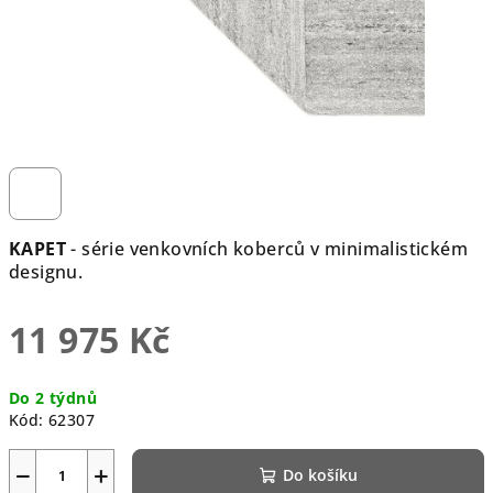
KAPET
- série venkovních koberců v minimalistickém
designu.
11 975 Kč
Měrná
Do 2 týdnů
cena:
Kód:
62307
−
+
Do košíku