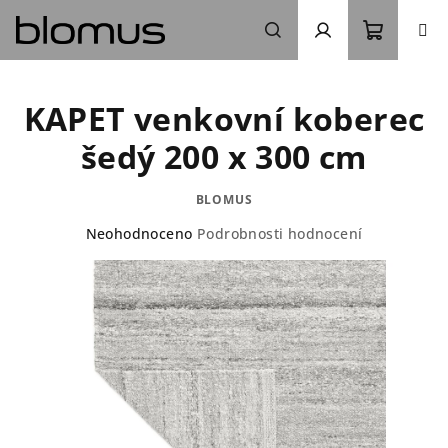
Přejít
na
obsah
Nákupn
Hledat
Přihlášení
KAPET venkovní koberec
košík
šedý 200 x 300 cm
BLOMUS
Průměrné
Neohodnoceno
Podrobnosti hodnocení
hodnocení
produktu
je
0,0
z
5
hvězdiček.