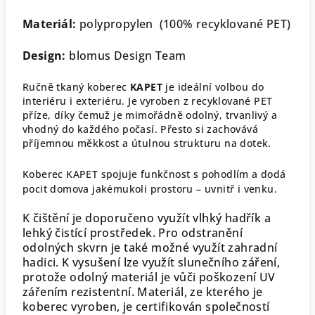
Materiál:
polypropylen
(
100% recyklované PET)
Design:
blomus Design Team
Ručně tkaný koberec
KAPET
je ideální volbou do
interiéru i exteriéru. Je vyroben z recyklované PET
příze, díky čemuž je mimořádně odolný, trvanlivý a
vhodný do každého počasí. Přesto si zachovává
příjemnou měkkost a útulnou strukturu na dotek.
Koberec KAPET spojuje funkčnost s pohodlím a dodá
pocit domova jakémukoli prostoru – uvnitř i venku.
K čištění je doporučeno využít vlhký hadřík a
lehký čistící prostředek. Pro odstranění
odolných skvrn je také možné využít zahradní
hadici. K vysušení lze využít slunečního záření,
protože odolný materiál je vůči poškození UV
zářením rezistentní. Materiál, ze kterého je
koberec vyroben, je certifikován společností