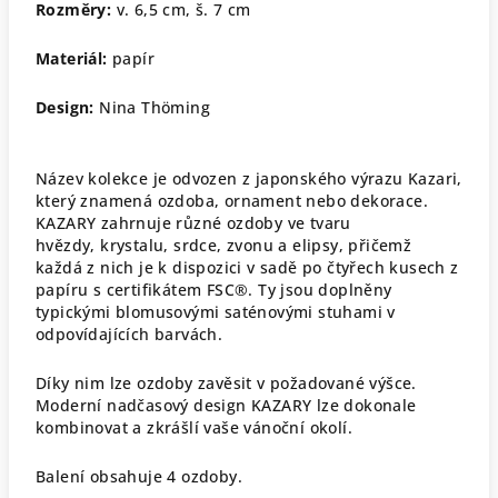
Rozměry:
v. 6,5 cm, š. 7 cm
Materiál:
papír
Design:
Nina Thöming
Název kolekce je odvozen z japonského výrazu Kazari,
který znamená ozdoba, ornament nebo dekorace.
KAZARY zahrnuje různé ozdoby ve tvaru
hvězdy, krystalu, srdce, zvonu a elipsy, přičemž
každá z nich je k dispozici v sadě po čtyřech kusech z
papíru s certifikátem FSC®. Ty jsou doplněny
typickými blomusovými saténovými stuhami v
odpovídajících barvách.
Díky nim lze ozdoby zavěsit v požadované výšce.
Moderní nadčasový design KAZARY lze dokonale
kombinovat a zkrášlí vaše vánoční okolí.
Balení obsahuje 4 ozdoby.