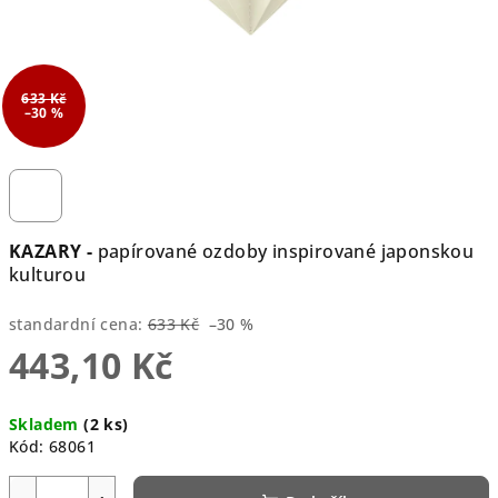
633 Kč
–30 %
KAZARY -
papírované ozdoby inspirované japonskou
kulturou
standardní cena:
633 Kč
–30 %
443,10 Kč
Měrná
Skladem
(2 ks)
cena:
Kód:
68061