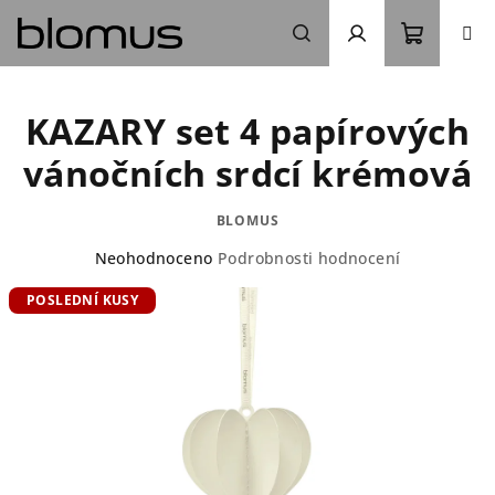
Přejít
na
obsah
Nákupn
Hledat
Přihlášení
KAZARY set 4 papírových
košík
vánočních srdcí krémová
BLOMUS
Průměrné
Neohodnoceno
Podrobnosti hodnocení
hodnocení
POSLEDNÍ KUSY
produktu
je
0,0
z
5
hvězdiček.