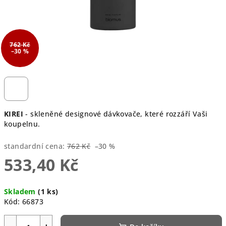
762 Kč
–30 %
KIREI
- skleněné designové dávkovače, které rozzáří Vaši
koupelnu.
standardní cena:
762 Kč
–30 %
533,40 Kč
Měrná
Skladem
(1 ks)
cena:
Kód:
66873