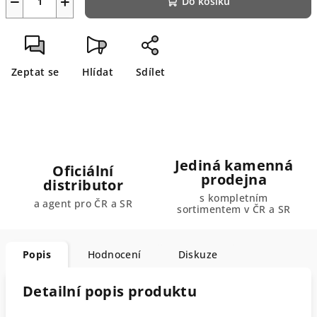
−
+
Do košíku
Zeptat se
Hlídat
Sdílet
Jediná kamenná
Oficiální
prodejna
distributor
s kompletním
a agent pro ČR a SR
sortimentem v ČR a SR
Popis
Hodnocení
Diskuze
Detailní popis produktu