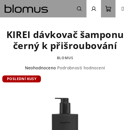
Přejít
na
obsah
Nákupn
Hledat
Přihlášení
KIREI dávkovač šamponu
košík
černý k přišroubování
BLOMUS
Průměrné
Neohodnoceno
Podrobnosti hodnocení
hodnocení
POSLEDNÍ KUSY
produktu
je
0,0
z
5
hvězdiček.