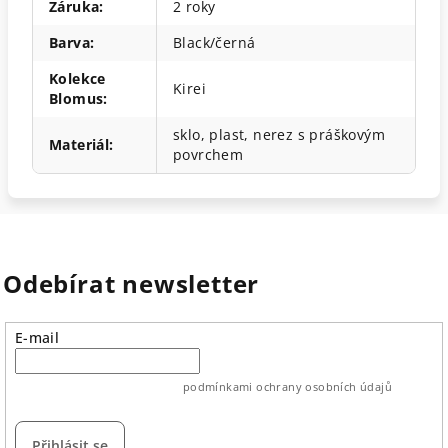
Záruka
:
2 roky
Barva
:
Black/černá
Kolekce
Kirei
Blomus
:
sklo, plast, nerez s práškovým
Materiál
:
povrchem
Odebírat newsletter
E-mail
vložením e-mailu souhlasíte s
podmínkami ochrany osobních údajů
Přihlásit se