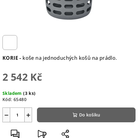
KORIE -
koše na jednoduchých košů na prádlo.
2 542 Kč
Měrná
Skladem
(3 ks)
cena:
Kód:
65480
−
+
Do košíku