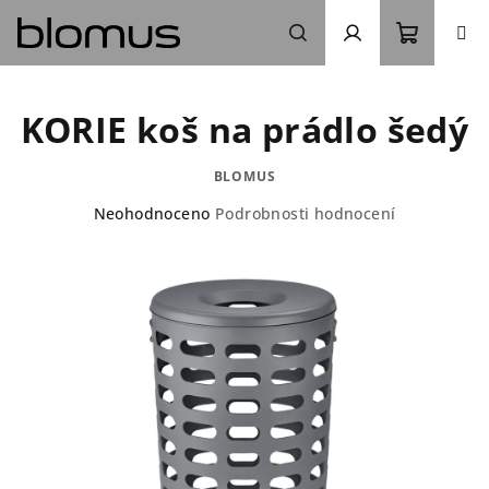
Přejít
na
obsah
Nákupn
Hledat
Přihlášení
KORIE koš na prádlo šedý
košík
BLOMUS
Průměrné
Neohodnoceno
Podrobnosti hodnocení
hodnocení
produktu
je
0,0
z
5
hvězdiček.