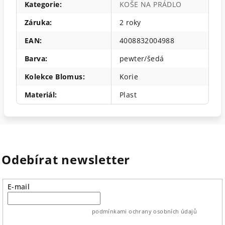
Kategorie
:
KOŠE NA PRÁDLO
Záruka
:
2 roky
EAN
:
4008832004988
Barva
:
pewter/šedá
Kolekce Blomus
:
Korie
Materiál
:
Plast
Odebírat newsletter
E-mail
vložením e-mailu souhlasíte s
podmínkami ochrany osobních údajů